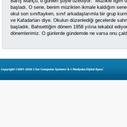
Barış Manço, o günleri şöyle özetliyor: "Müzikle ilgim o
başladı. O sene, benim müzikten ikmale kaldığım sene
okul son sınıftayken, sınıf arkadaşlarımla bir grup k
ve Kafadarları diye. Okulun düzenlediği gecelerde sah
başladık. Bahsettiğim dönem 1958 yılına tekabül ediyo
dönemlerimiz. O günlerde gündemde ne varsa onu çaldı