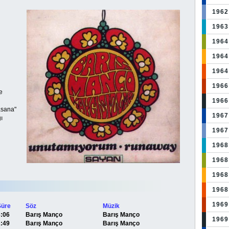
1962
1963
1964
1964
1964
1966:
e
1966:
asana"
1967
ı
1967
1968
1968
1968:
1968
1969
Süre
Söz
Müzik
3:06
Barış Manço
Barış Manço
1969
2:49
Barış Manço
Barış Manço