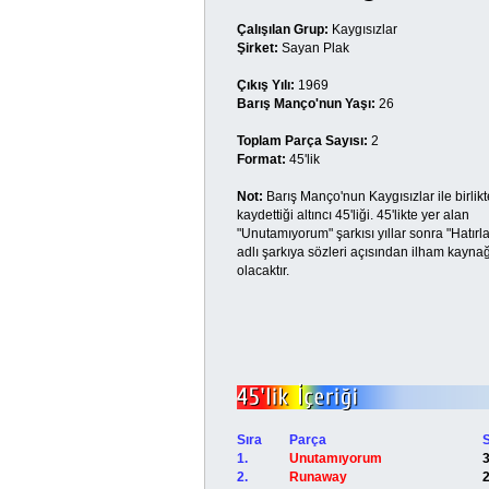
Çalışılan Grup:
Kaygısızlar
Şirket:
Sayan Plak
Çıkış Yılı:
1969
Barış Manço'nun Yaşı:
26
Toplam Parça Sayısı:
2
Format:
45'lik
Not:
Barış Manço'nun Kaygısızlar ile birlikt
kaydettiği altıncı 45'liği. 45'likte yer alan
"Unutamıyorum" şarkısı yıllar sonra "Hatırl
adlı şarkıya sözleri açısından ilham kaynağ
olacaktır.
Sıra
Parça
1.
Unutamıyorum
2.
Runaway