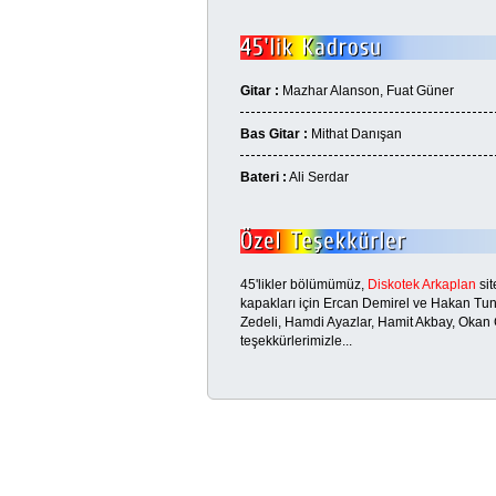
Gitar :
Mazhar Alanson, Fuat Güner
Bas Gitar :
Mithat Danışan
Bateri :
Ali Serdar
45'likler bölümümüz,
Diskotek Arkaplan
sit
kapakları için Ercan Demirel ve Hakan Tun
Zedeli, Hamdi Ayazlar, Hamit Akbay, Oka
teşekkürlerimizle...