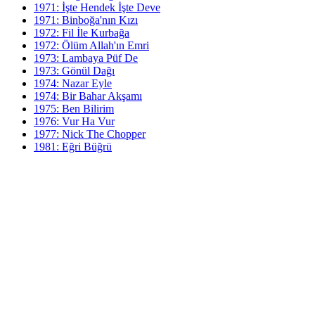
1971: İşte Hendek İşte Deve
1971: Binboğa'nın Kızı
1972: Fil İle Kurbağa
1972: Ölüm Allah'ın Emri
1973: Lambaya Püf De
1973: Gönül Dağı
1974: Nazar Eyle
1974: Bir Bahar Akşamı
1975: Ben Bilirim
1976: Vur Ha Vur
1977: Nick The Chopper
1981: Eğri Büğrü