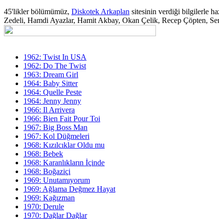
45'likler bölümümüz,
Diskotek Arkaplan
sitesinin verdiği bilgilerle 
Zedeli, Hamdi Ayazlar, Hamit Akbay, Okan Çelik, Recep Çöpten, Sem
1962: Twist In USA
1962: Do The Twist
1963: Dream Girl
1964: Baby Sitter
1964: Quelle Peste
1964: Jenny Jenny
1966: Il Arrivera
1966: Bien Fait Pour Toi
1967: Big Boss Man
1967: Kol Düğmeleri
1968: Kızılcıklar Oldu mu
1968: Bebek
1968: Karanlıkların İçinde
1968: Boğaziçi
1969: Unutamıyorum
1969: Ağlama Değmez Hayat
1969: Kağızman
1970: Derule
1970: Dağlar Dağlar