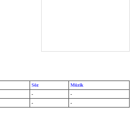
Söz
Müzik
-
-
-
-