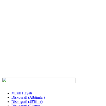
Müzik Hayatı
Diskografi (Albümler)
Diskografi (45'likler)
Diskografi (Ekstra)