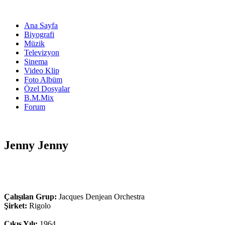
Ana Sayfa
Biyografi
Müzik
Televizyon
Sinema
Video Klip
Foto Albüm
Özel Dosyalar
B.M.Mix
Forum
Jenny Jenny
Çalışılan Grup:
Jacques Denjean Orchestra
Şirket:
Rigolo
Çıkış Yılı:
1964