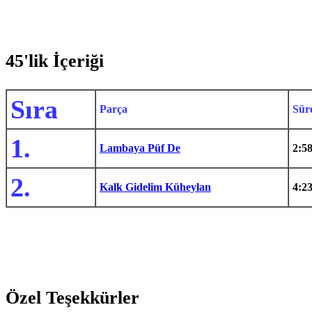
45'lik İçeriği
Sıra
Parça
Sür
1.
Lambaya Püf De
2:5
2.
Kalk Gidelim Küheylan
4:2
Özel Teşekkürler