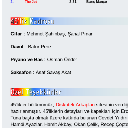
2.
The Jet
2:31
Barış Manço
Gitar :
Mehmet Şahinbaş, Şanal Pınar
Davul :
Batur Pere
Piyano ve Bas :
Osman Önder
Saksafon :
Asaf Savaş Akat
45'likler bölümümüz,
Diskotek Arkaplan
sitesinin verdiği
hazırlanmıştır. 45'liklerin detayları ve kapakları için 
Tuna başta olmak üzere katkıda bulunan Cevdet Yıldırı
Hamdi Ayazlar, Hamit Akbay, Okan Çelik, Recep Çöpt