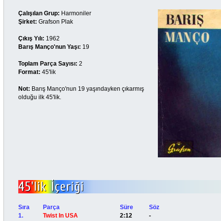
Çalışılan Grup:
Harmoniler
Şirket:
Grafson Plak
Çıkış Yılı:
1962
Barış Manço'nun Yaşı:
19
Toplam Parça Sayısı:
2
Format:
45'lik
Not:
Barış Manço'nun 19 yaşındayken çıkarmış
olduğu ilk 45'lik.
Sıra
Parça
Süre
Söz
1.
Twist In USA
2:12
-