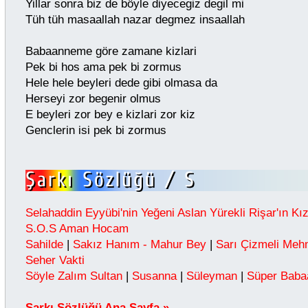
Yillar sonra biz de böyle diyecegiz degil mi
Tüh tüh masaallah nazar degmez insaallah
Babaanneme göre zamane kizlari
Pek bi hos ama pek bi zormus
Hele hele beyleri dede gibi olmasa da
Herseyi zor begenir olmus
E beyleri zor bey e kizlari zor kiz
Genclerin isi pek bi zormus
Selahaddin Eyyübi'nin Yeğeni Aslan Yürekli Rişar'ın Kı
S.O.S Aman Hocam
Sahilde
|
Sakız Hanım - Mahur Bey
|
Sarı Çizmeli Meh
Seher Vakti
Söyle Zalım Sultan
|
Susanna
|
Süleyman
|
Süper Baba
Şarkı Sözlüğü Ana Sayfa »