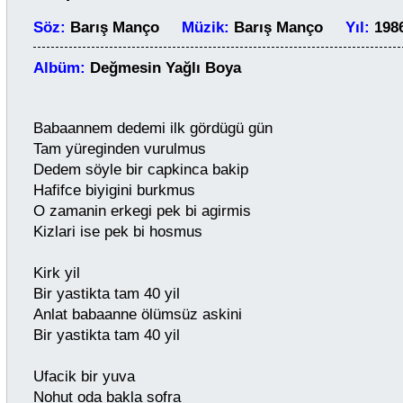
Söz:
Barış Manço
Müzik:
Barış Manço
Yıl:
19
Albüm:
Değmesin Yağlı Boya
Babaannem dedemi ilk gördügü gün
Tam yüreginden vurulmus
Dedem söyle bir capkinca bakip
Hafifce biyigini burkmus
O zamanin erkegi pek bi agirmis
Kizlari ise pek bi hosmus
Kirk yil
Bir yastikta tam 40 yil
Anlat babaanne ölümsüz askini
Bir yastikta tam 40 yil
Ufacik bir yuva
Nohut oda bakla sofra