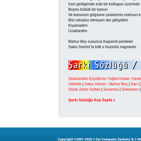
Iceri girdigimde eski bir koltugun üzerinde
Boynu bükük bir kanun
Ve kanunun gögsüne yaslanmis mahsun 
Bizi rahatsiz etmeyen der gibiydiler
Kiyamadim
Uzaklastim
Mahur Bey susunca Kapandi perdeler
Sakiz Hanim‘la bitti o hüzünlü nagmeler
Selahaddin Eyyübi'nin Yeğeni Aslan Yürekl
Sahilde
|
Sakız Hanım - Mahur Bey
|
Sarı 
Söyle Zalım Sultan
|
Susanna
|
Süleyman
Şarkı Sözlüğü Ana Sayfa »