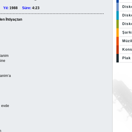
Disk
ço
Yıl:
1988
Süre:
4:23
Disko
den İhtiyaçtan
Disk
Şark
Müzi
Kons
Hanim
Plak 
sine
Hanim‘a
i evde
m