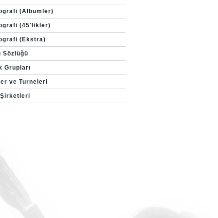
ografi (Albümler)
grafi (45'likler)
ografi (Ekstra)
ı Sözlüğü
k Grupları
er ve Turneleri
Şirketleri