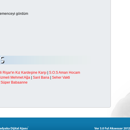
kemenceyi gördüm
i Rişar'ın Kız Kardeşine Karşı
|
S.O.S Aman Hocam
Çizmeli Mehmet Ağa
|
Sarıl Bana
|
Seher Vakti
|
Süper Babaanne