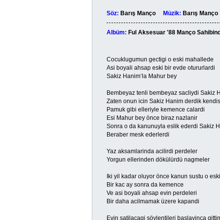
Söz:
Barış Manço
Müzik:
Barış Man
Albüm:
Ful Aksesuar '88 Manço Sahibin
Cocuklugumun gectigi o eski mahallede
Asi boyali ahsap eski bir evde otururlardi
Sakiz Hanim‘la Mahur bey
Bembeyaz tenli bembeyaz sacliydi Sakiz 
Zaten onun icin Sakiz Hanim derdik kendi
Pamuk gibi elleriyle kemence calardi
Esi Mahur bey önce biraz nazlanir
Sonra o da kanunuyla eslik ederdi Sakiz 
Beraber mesk ederlerdi
Yaz aksamlarinda acilirdi perdeler
Yorgun ellerinden dökülürdü nagmeler
Iki yil kadar oluyor önce kanun sustu o esk
Bir kac ay sonra da kemence
Ve asi boyali ahsap evin perdeleri
Bir daha acilmamak üzere kapandi
Evin satilacagi söylentileri baslayinca gitti