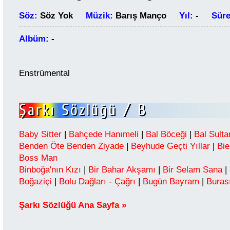
Söz:
Söz Yok
Müzik:
Barış Manço
Yıl:
-
Sür
Albüm:
-
Enstrümental
Baby Sitter
|
Bahçede Hanımeli
|
Bal Böceği
|
Bal Sulta
Benden Öte Benden Ziyade
|
Beyhude Geçti Yıllar
|
Bie
Boss Man
Binboğa'nın Kızı
|
Bir Bahar Akşamı
|
Bir Selam Sana
|
Boğaziçi
|
Bolu Dağları - Çağrı
|
Bugün Bayram
|
Buras
Şarkı Sözlüğü Ana Sayfa »