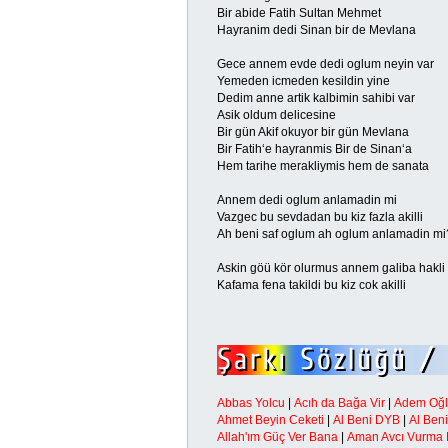
Bir abide Fatih Sultan Mehmet
Hayranim dedi Sinan bir de Mevlana
Gece annem evde dedi oglum neyin var
Yemeden icmeden kesildin yine
Dedim anne artik kalbimin sahibi var
Asik oldum delicesine
Bir gün Akif okuyor bir gün Mevlana
Bir Fatih‘e hayranmis Bir de Sinan‘a
Hem tarihe merakliymis hem de sanata
Annem dedi oglum anlamadin mi
Vazgec bu sevdadan bu kiz fazla akilli
Ah beni saf oglum ah oglum anlamadin mi
Askin göü kör olurmus annem galiba hakli
Kafama fena takildi bu kiz cok akilli
Abbas Yolcu
|
Acıh da Bağa Vir
|
Adem Oğlu
Ahmet Beyin Ceketi
|
Al Beni DYB
|
Al Ben
Allah'ım Güç Ver Bana
|
Aman Avcı Vurma 