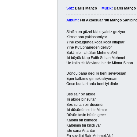
Söz:
Barış Manço
Müzik:
Barış Man
Albüm:
Ful Aksesuar '88 Manço Sahibin
Sinifin en güzel kizi o yalniz geziyor
Kimse ona yaklasamiyor
Yine koltugunda koca koca kitaplar
Yine Kütüphaneden geliyor
Baktim bir cilt Sair Mehmet Akif
Iki büyük kitap Fatih Sultan Mehmet
Üc kalin cilt Mevlana bir de Mimar Sinan
Döndü bana dedi ki beni seviyorsan
Eger kalbime girmek istiyorsan
Önce bunlari anla beni iyi dinle
Bes sair bir abide
Iki abide bir sultan
Bes sultan bir düsünür
Iki düsünür ise bir Mimar
Düsün tasin bütün gece
Kalbim bir bilmece
Kalbimin bir kilidi var
Iste sana Anahtar
En sevdigi Sair Mehmet Akif