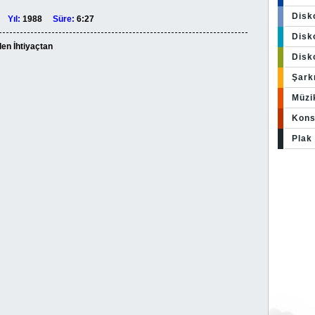
Disk
ço
Yıl:
1988
Süre:
6:27
Disko
den İhtiyaçtan
Disk
Şark
Müzi
Kons
Plak 