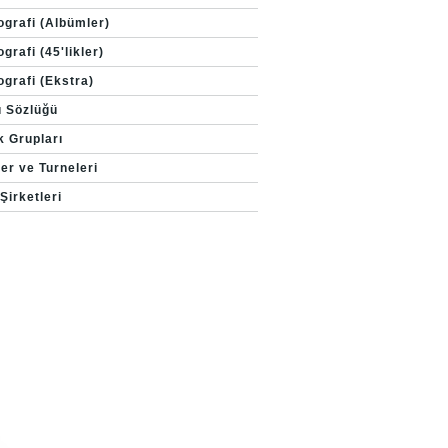
ografi (Albümler)
grafi (45'likler)
ografi (Ekstra)
ı Sözlüğü
k Grupları
er ve Turneleri
Şirketleri