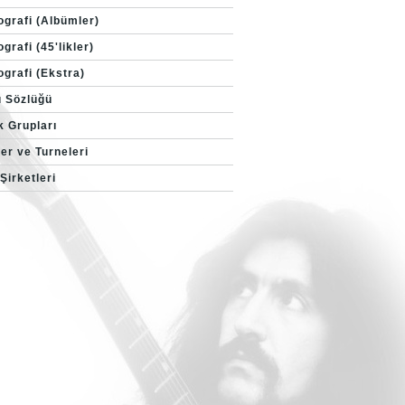
ografi (Albümler)
grafi (45'likler)
ografi (Ekstra)
ı Sözlüğü
k Grupları
er ve Turneleri
Şirketleri