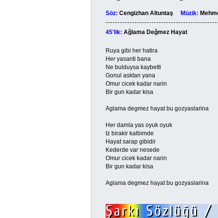
Söz:
Cengizhan Altuntaş
Müzik:
Mehme
45'lik:
Ağlama Değmez Hayat
Ruya gibi her hatira
Her yasanti bana
Ne bulduysa kaybetti
Gonul asktan yana
Omur cicek kadar narin
Bir gun kadar kisa
Aglama degmez hayat bu gozyaslarina
Her damla yas oyuk oyuk
Iz birakir kalbimde
Hayat sarap gibidir
Kederde var nesede
Omur cicek kadar narin
Bir gun kadar kisa
Aglama degmez hayat bu gozyaslarina