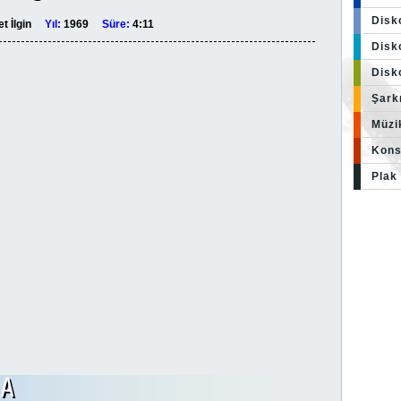
Disk
t İlgin
Yıl:
1969
Süre:
4:11
Disko
Disk
Şark
Müzi
Kons
Plak 