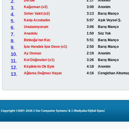
2.
Derule
2:17
Anonim
3.
Kağızman (v2)
3:00
Anonim
4.
Seher Vakti (v2)
3:13
Barış Manço
5.
Katip Arzuhalim
5:07
Aşık Veysel Ş.
6.
Unutamıyorum
3:06
Barış Manço
7.
Anadolu
1:50
Söz Yok
8.
Binboğa'nın Kızı
5:51
Barış Manço
9.
İşte Hendek İşte Deve (v1)
2:50
Barış Manço
10.
Ay Osman
2:19
Anonim
11.
Kol Düğmeleri (v1)
3:26
Barış Manço
12.
Kirpiklerin Ok Eyle
4:18
Anonim
13.
Ağlama Değmez Hayat
4:16
Cengizhan Altunta