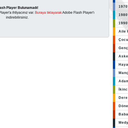
1970
ash Player Bulunamadı!
ayer'a ihtiyacınız var.
Buraya tıklayarak
Adobe Flash Player'ı
1980
indirebilirsiniz.
1990
Aile
Çocuk
Gençl
Aske
Haya
Manç
Adam
İkinc
Dere
Döne
Baba
Medy