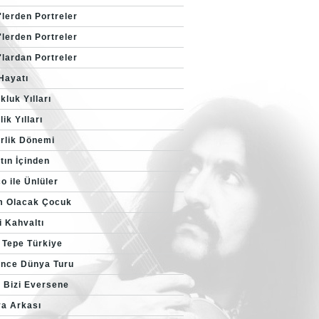
'lerden Portreler
'lerden Portreler
'lardan Portreler
 Hayatı
luk Yılları
ik Yılları
rlik Dönemi
tın İçinden
o ile Ünlüler
 Olacak Çocuk
i Kahvaltı
 Tepe Türkiye
nce Dünya Turu
 Bizi Eversene
a Arkası