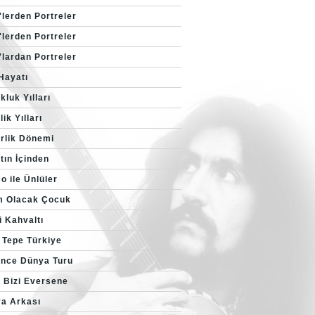
'lerden Portreler
'lerden Portreler
'lardan Portreler
 Hayatı
luk Yılları
ik Yılları
rlik Dönemi
tın İçinden
o ile Ünlüler
 Olacak Çocuk
i Kahvaltı
 Tepe Türkiye
nce Dünya Turu
 Bizi Eversene
a Arkası