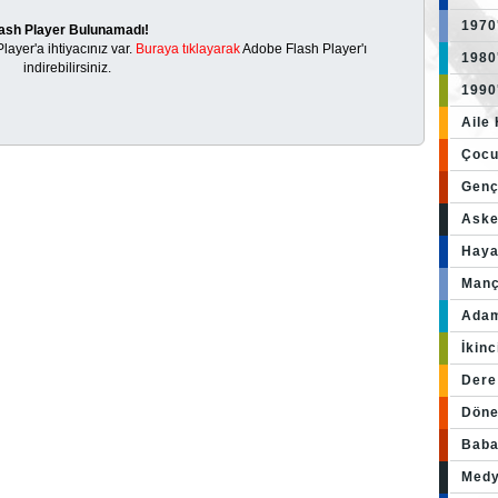
1970
ash Player Bulunamadı!
ayer'a ihtiyacınız var.
Buraya tıklayarak
Adobe Flash Player'ı
1980
indirebilirsiniz.
1990
Aile
Çocuk
Gençl
Aske
Haya
Manç
Adam
İkinc
Dere
Döne
Baba
Medy