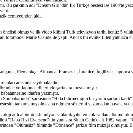
ştır. Bu şarkının adı "Dream Girl"dür. İlk Türkçe bestesi ise 1964'te yaz
verdi.
zik cemiyetinden aldı.
 öncüsü olmuş ve ilk video klibini Türk televizyon tarihi henüz 5 yıll
alı fotomodel Marie Claude ile yaptı. Ancak bu evlilik fiilen yalnızca
Bulgarca, Flemenkçe, Almanca, Fransızca, İbranice, İngilizce, Japonca
cuları arasında sayılmaktadır.
İbranice ve Japonca dillerinde şarkılara imza atmıştır.
babaannesine ithafen yazmıştır.
nbaharında" şarkısında "Hala bitirmediğim bir yarım şarkım kaldı" di
ın bestesini tamamlamış olmasına rağmen sözlerini yazamadan hayata veda
loji adlı albümü 2.6 milyon satılarak yılın en çok satılan albümü oldu
 filmi "Baba Bizi Eversene"nin yanı sıra Sinan Çetin'e ait 1982 yapımı
erinden "Ölümsüz" filminde "Dönence" şarkısı film müziği olmuştur. B