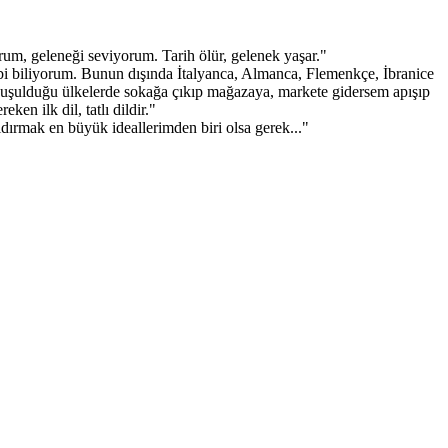
rum, geleneği seviyorum. Tarih ölür, gelenek yaşar."
gibi biliyorum. Bunun dışında İtalyanca, Almanca, Flemenkçe, İbranice
nuşulduğu ülkelerde sokağa çıkıp mağazaya, markete gidersem apışıp
en ilk dil, tatlı dildir."
rmak en büyük ideallerimden biri olsa gerek..."