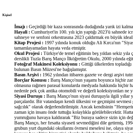
Kişisel
İmajı :
Geçirdiği bir kaza sonrasında dudağında yarık izi kalmas
Hayali :
Cumhuriyet'in 100. yılı için yaptığı 2023'ü sahnede 
sahneye ve senfoni orkestrasına 2023 çaldırmak en büyük ideall
Kitap Projesi :
1997 yılında konuk olduğu Ali Kırca'nın "Siyas
tamamlayamadan hayata veda etmiştir.
Okul Projesi :
Türkiye'de temel eğitimin beş yıldan sekiz yıla ç
derslikli Tuzla Barış Manço İlköğretim Okulu, 2000 yılında eğit
Fotoğraf Makinesi Koleksiyonu :
Gittiği ülkelerden topladığ
bulunan Basın Müzesi'ne bağışlamıştır.
Basın Arşivi :
1962 yılından itibaren gazete ve dergi arşivi tutma
Borçlar Konusu :
Barış Manço'nun yaşamı boyunca hiçbir zaman
olmasına rağmen parasal konularda medyada hakkında hiçbir hab
nedenle pek çok antika otomobili ve değerli koleksiyonları ne y
Siyasi Duruşu :
Barış Manço'nun siyasi duruşuyla ilgili yıllar
parçalardır. Bir vatandaşın kendi ülkesini ve geçmişini sevmes
sağcılık" olarak değerlendirilmiştir. Ancak kendisinin "Hemşeri
zaman için insanı önde tuttuğu kolaylıkla görülebilecektir. Hat
yumruğunu havaya kaldırarak "Biz buraya sadece sizin için değil
Barış Manço, her fırsatta siyaseti sevmediğini dile getirmiş, 19
grubun yurt dışındaki okullarını övmesi meselesi ise, olaya siya