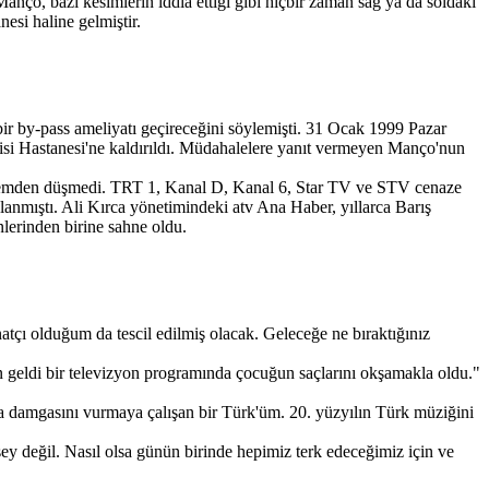
Manço, bazı kesimlerin iddia ettiği gibi hiçbir zaman sağ ya da soldaki
esi haline gelmiştir.
r by-pass ameliyatı geçireceğini söylemişti. 31 Ocak 1999 Pazar
isi Hastanesi'ne kaldırıldı. Müdahalelere yanıt vermeyen Manço'nun
ndemden düşmedi. TRT 1, Kanal D, Kanal 6, Star TV ve STV cenaze
anmıştı. Ali Kırca yönetimindeki atv Ana Haber, yıllarca Barış
nlerinden birine sahne oldu.
tçı olduğum da tescil edilmiş olacak. Geleceğe ne bıraktığınız
 geldi bir televizyon programında çocuğun saçlarını okşamakla oldu."
 damgasını vurmaya çalışan bir Türk'üm. 20. yüzyılın Türk müziğini
şey değil. Nasıl olsa günün birinde hepimiz terk edeceğimiz için ve