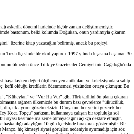
ajı askerlik dönemi haricinde hiçbir zaman değiştirmemiştir.
 elimde bastonum, belki kolumda Doğukan, onun yardımıyla çıkarım
mi" üzerine kitap yazacağını belirtmiş, ancak bu projeyi
un Tuzla ilçesinde bir okul yaptırdı. 1997 yılında inşasına başlanan 30
iyonunu ölmeden önce Türkiye Gazeteciler Cemiyeti'nin Cağaloğlu'nda
i hayattayken değeri ölçülemeyen antikalara ve koleksiyonlara sahip
ç, kefil olduğu kredilerin ödenmemesi yüzünden ortaya çıkmıştır. Bu
pçu", "Küheylan" ve "Vur Ha Vur" gibi Türk tarihini ön plana çıkaran
ız olmasına rağmen ülkemizde bu durum bazı çevrelerce "ülkücülük,
l, din, ırk ayrımı gözetmeksizin Dünya'nın her yerini gezerek her
 "Hey Koca Topçu" şarkısını kullanmaya çalışan bir topluluğu sol
çbir siyasi kesimde malzeme olmayacağını açıkça deklare etmiştir.
e başkanlığı adaylığını 10 gün içerisinde bırakarak göstermiştir. Bir
ış Manço, hiç kimseyi siyasi görüşleri nedeniyle ayırmadığı için söz