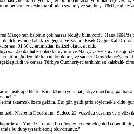
aması yine kötü niyetli kişiler tarafından farklı yorumlanmıştır. Barış 
umun hemen her kesimi tarafından sevilmiş ve sayılmış, Türkiye'nin efsan
en Manço'nun kalbinin çok hassas olduğu biliniyordu. Hatta 1991'de bi
semtindeki evinde kalp krizi geçirdi ve Siyami Ersek Göğüs Kalp Cerrah
rşı saat 01:30'da aramızdan fiziksel olarak ayrıldı.
 olayı son dakika haberi olarak duyurdu ve Manço'ya veda aylarca gü
etleri, tüm gündem bir kenara bırakılmış ve sadece Barış Manço'ya odakl
erçekleştirildi ve cenaze Türkiye Cumhuriyeti tarihinin en kalabalık töre
ım ansiklopedilerde Barış Manço'yu sanatçı diye okurlarsa, galiba sana
memeli."
lerimi aktarmak üzere geldim. Bu; gün geldi şarkı söylemekle oldu, gün
üzün Nasrettin Hoca'sıyım. Sadece 20. yüzyılda yaşamış ve o yüzyıla
oluyor insan. Yani fizik olarak bu dünyayı terk etmek çok da önemli bir 
anlamda bu dünyayı terk etmiş oluyorsunuz."