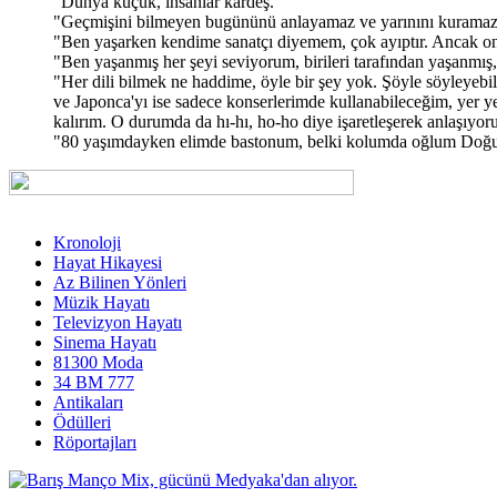
"Dünya küçük, insanlar kardeş."
"Geçmişini bilmeyen bugününü anlayamaz ve yarınını kuramaz
"Ben yaşarken kendime sanatçı diyemem, çok ayıptır. Ancak on, y
"Ben yaşanmış her şeyi seviyorum, birileri tarafından yaşanmış
"Her dili bilmek ne haddime, öyle bir şey yok. Şöyle söyleyebil
ve Japonca'yı ise sadece konserlerimde kullanabileceğim, yer 
kalırım. O durumda da hı-hı, ho-ho diye işaretleşerek anlaşıyoru
"80 yaşımdayken elimde bastonum, belki kolumda oğlum Doğukan
Kronoloji
Hayat Hikayesi
Az Bilinen Yönleri
Müzik Hayatı
Televizyon Hayatı
Sinema Hayatı
81300 Moda
34 BM 777
Antikaları
Ödülleri
Röportajları