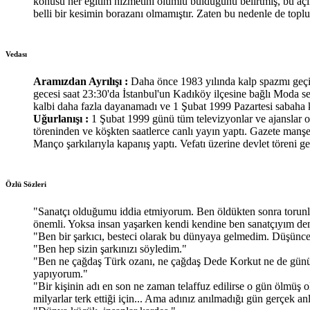
konusu her eğitim hizmetini olumlu bulduğunu belirtmiş, bu açıkl
belli bir kesimin borazanı olmamıştır. Zaten bu nedenle de topl
Vedası
Aramızdan Ayrılışı :
Daha önce 1983 yılında kalp spazmı geçir
gecesi saat 23:30'da İstanbul'un Kadıköy ilçesine bağlı Moda 
kalbi daha fazla dayanamadı ve 1 Şubat 1999 Pazartesi sabaha ka
Uğurlanışı :
1 Şubat 1999 günü tüm televizyonlar ve ajanslar
töreninden ve köşkten saatlerce canlı yayın yaptı. Gazete manş
Manço şarkılarıyla kapanış yaptı. Vefatı üzerine devlet töreni g
Özlü Sözleri
"Sanatçı olduğumu iddia etmiyorum. Ben öldükten sonra torunlar
önemli. Yoksa insan yaşarken kendi kendine ben sanatçıyım de
"Ben bir şarkıcı, besteci olarak bu dünyaya gelmedim. Düşünce
"Ben hep sizin şarkınızı söyledim."
"Ben ne çağdaş Türk ozanı, ne çağdaş Dede Korkut ne de günüm
yapıyorum."
"Bir kişinin adı en son ne zaman telaffuz edilirse o gün ölmüş 
milyarlar terk ettiği için... Ama adınız anılmadığı gün gerçek 