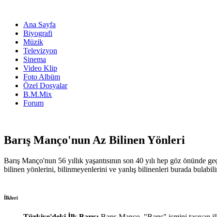
Ana Sayfa
Biyografi
Müzik
Televizyon
Sinema
Video Klip
Foto Albüm
Özel Dosyalar
B.M.Mix
Forum
Barış Manço'nun Az Bilinen Yönleri
Barış Manço'nun 56 yıllık yaşantısının son 40 yılı hep göz önünde ge
bilinen yönlerini, bilinmeyenlerini ve yanlış bilinenleri burada bulabili
İlkleri
Türkiye'deki İlk Barış:
Barış Manço, "Barış" ismini taşıyan i