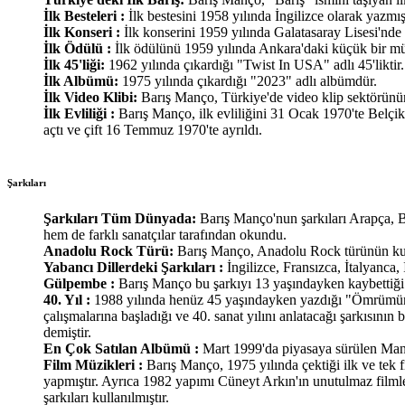
İlk Besteleri :
İlk bestesini 1958 yılında İngilizce olarak yazmı
İlk Konseri :
İlk konserini 1959 yılında Galatasaray Lisesi'nde 
İlk Ödülü :
İlk ödülünü 1959 yılında Ankara'daki küçük bir mü
İlk 45'liği:
1962 yılında çıkardığı "Twist In USA" adlı 45'liktir.
İlk Albümü:
1975 yılında çıkardığı "2023" adlı albümdür.
İlk Video Klibi:
Barış Manço, Türkiye'de video klip sektörünün
İlk Evliliği :
Barış Manço, ilk evliliğini 31 Ocak 1970'te Belçik
açtı ve çift 16 Temmuz 1970'te ayrıldı.
Şarkıları
Şarkıları Tüm Dünyada:
Barış Manço'nun şarkıları Arapça, 
hem de farklı sanatçılar tarafından okundu.
Anadolu Rock Türü:
Barış Manço, Anadolu Rock türünün kuru
Yabancı Dillerdeki Şarkıları :
İngilizce, Fransızca, İtalyanca, 
Gülpembe :
Barış Manço bu şarkıyı 13 yaşındayken kaybettiği 
40. Yıl :
1988 yılında henüz 45 yaşındayken yazdığı "Ömrümün So
çalışmalarına başladığı ve 40. sanat yılını anlatacağı şarkısın
demiştir.
En Çok Satılan Albümü :
Mart 1999'da piyasaya sürülen Manço
Film Müzikleri :
Barış Manço, 1975 yılında çektiği ilk ve tek
yapmıştır. Ayrıca 1982 yapımı Cüneyt Arkın'ın unutulmaz filml
şarkıları kullanılmıştır.