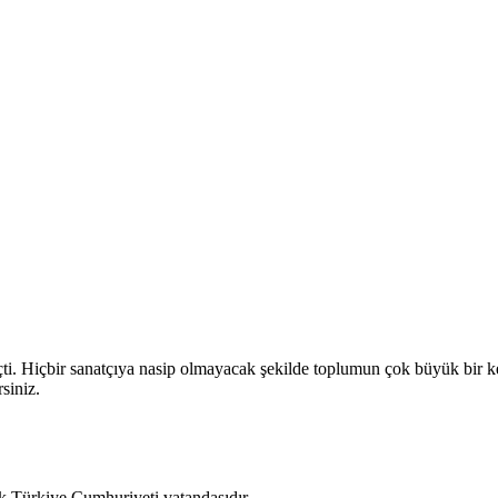
çti. Hiçbir sanatçıya nasip olmayacak şekilde toplumun çok büyük bir k
rsiniz.
lk Türkiye Cumhuriyeti vatandaşıdır.