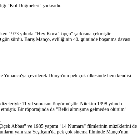
dığı "Kol Düğmeleri" şarkısıdır.
ıkken 1973 yılında "Hey Koca Topçu" şarkısına çekmiştir.
 40 gün sürdü. Barış Manço, evliliğinin 40. gününde boşanma davası
 ve Yunanca'ya çevrilerek Dünya'nın pek çok ülkesinde hem kendisi
zeleriyle 11 yıl sonrasını öngörmüştür. Nitekim 1998 yılında
 etmiştir. Bir röportajında da "Belki altmışıma gelmeden ölürüm"
.
 "Çiçek Abbas" ve 1985 yapımı "14 Numara" filmlerinin müziklerini de
unların yanı sıra Yeşilçam'da pek çok sinema filminde Manço'nun