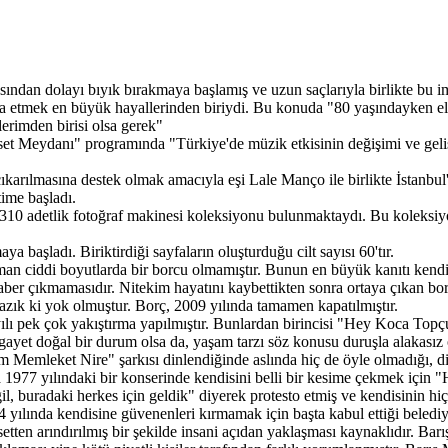
ından dolayı bıyık bırakmaya başlamış ve uzun saçlarıyla birlikte bu im
icra etmek en büyük hayallerinden biriydi. Bu konuda "80 yaşındayken
erimden birisi olsa gerek"
et Meydanı" programında "Türkiye'de müzik etkisinin değişimi ve gelişi
ıkarılmasına destek olmak amacıyla eşi Lale Manço ile birlikte İstanbul'
ime başladı.
ı 310 adetlik fotoğraf makinesi koleksiyonu bulunmaktaydı. Bu koleks
ya başladı. Biriktirdiği sayfaların oluşturduğu cilt sayısı 60'tır.
 ciddi boyutlarda bir borcu olmamıştır. Bunun en büyük kanıtı kendis
er çıkmamasıdır. Nitekim hayatını kaybettikten sonra ortaya çıkan bor
azık ki yok olmuştur. Borç, 2009 yılında tamamen kapatılmıştır.
 yılı pek çok yakıştırma yapılmıştır. Bunlardan birincisi "Hey Koca To
i gayet doğal bir durum olsa da, yaşam tarzı söz konusu duruşla alakas
m Memleket Nire" şarkısı dinlendiğinde aslında hiç de öyle olmadığı, di
ta 1977 yılındaki bir konserinde kendisini belli bir kesime çekmek için
, buradaki herkes için geldik" diyerek protesto etmiş ve kendisinin hi
94 yılında kendisine güvenenleri kırmamak için başta kabul ettiği belediy
setten arındırılmış bir şekilde insani açıdan yaklaşması kaynaklıdır. Bar