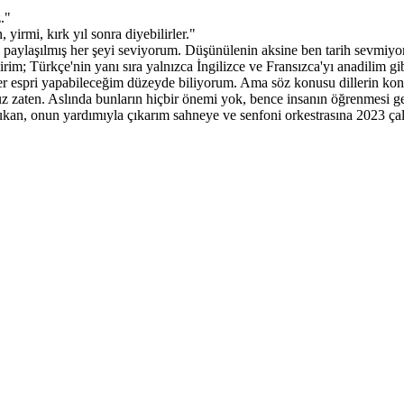
."
irmi, kırk yıl sonra diyebilirler."
, paylaşılmış her şeyi seviyorum. Düşünülenin aksine ben tarih sevmiyo
irim; Türkçe'nin yanı sıra yalnızca İngilizce ve Fransızca'yı anadilim 
yer espri yapabileceğim düzeyde biliyorum. Ama söz konusu dillerin ko
z zaten. Aslında bunların hiçbir önemi yok, bence insanın öğrenmesi gerek
, onun yardımıyla çıkarım sahneye ve senfoni orkestrasına 2023 çaldı