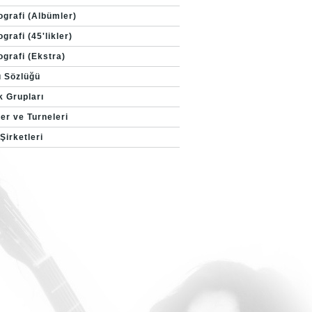
ografi (Albümler)
grafi (45'likler)
ografi (Ekstra)
ı Sözlüğü
k Grupları
er ve Turneleri
Şirketleri