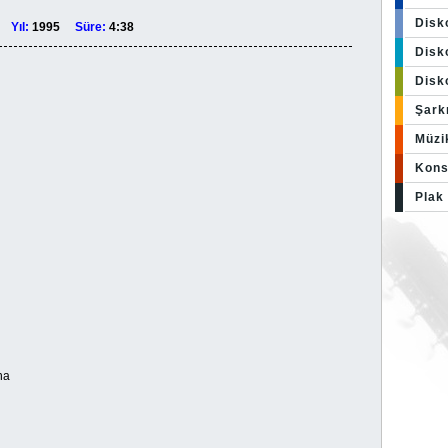
Disk
ço
Yıl:
1995
Süre:
4:38
Disko
Disk
Şark
Müzi
Kons
Plak 
na