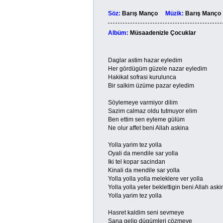
Söz:
Barış Manço
Müzik:
Barış Man
Albüm:
Müsaadenizle Çocuklar
Daglar astim hazar eyledim
Her gördügüm güzele nazar eyledim
Hakikat sofrasi kurulunca
Bir salkim üzüme pazar eyledim
Söylemeye varmiyor dilim
Sazim calmaz oldu tutmuyor elim
Ben ettim sen eyleme gülüm
Ne olur affet beni Allah askina
Yolla yarim tez yolla
Oyali da mendile sar yolla
Iki tel kopar sacindan
Kinali da mendile sar yolla
Yolla yolla yolla meleklere ver yolla
Yolla yolla yeter beklettigin beni Allah aski
Yolla yarim tez yolla
Hasret kaldim seni sevmeye
Sana gelip dügümleri cözmeye