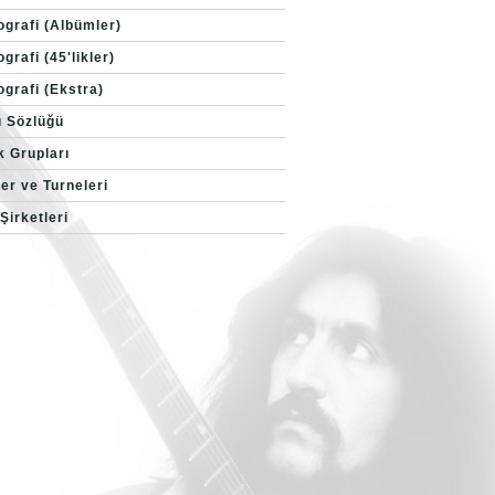
ografi (Albümler)
grafi (45'likler)
ografi (Ekstra)
ı Sözlüğü
k Grupları
er ve Turneleri
Şirketleri