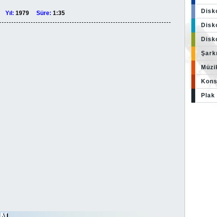
Disk
ço
Yıl:
1979
Süre:
1:35
Disko
Disk
Şark
Müzi
Kons
Plak 