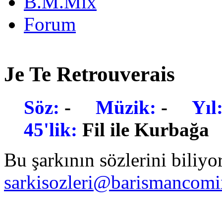
B.M.Mix
Forum
Je Te Retrouverais
Söz:
-
Müzik:
-
Yıl
45'lik:
Fil ile Kurbağ
Bu şarkının sözlerini biliyo
sarkisozleri@barismancom