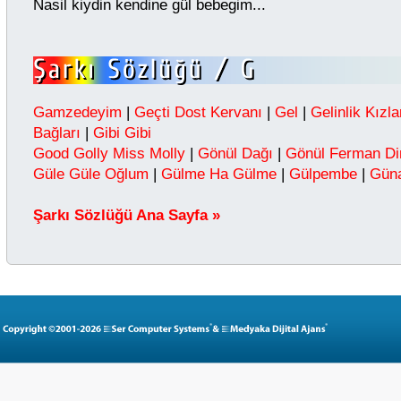
Nasil kiydin kendine gül bebegim...
Gamzedeyim
|
Geçti Dost Kervanı
|
Gel
|
Gelinlik Kızl
Bağları
|
Gibi Gibi
Good Golly Miss Molly
|
Gönül Dağı
|
Gönül Ferman Di
Güle Güle Oğlum
|
Gülme Ha Gülme
|
Gülpembe
|
Güna
Şarkı Sözlüğü Ana Sayfa »