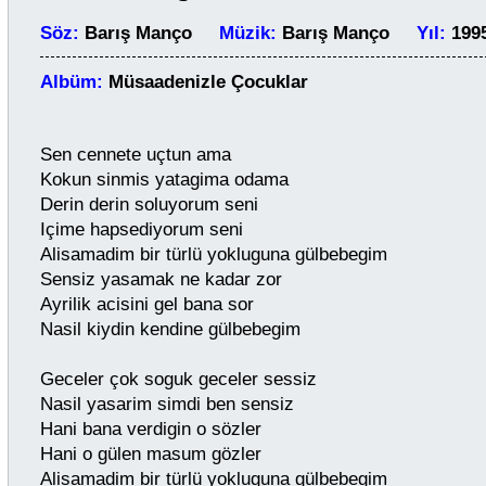
Söz:
Barış Manço
Müzik:
Barış Manço
Yıl:
19
Albüm:
Müsaadenizle Çocuklar
Sen cennete uçtun ama
Kokun sinmis yatagima odama
Derin derin soluyorum seni
Içime hapsediyorum seni
Alisamadim bir türlü yokluguna gülbebegim
Sensiz yasamak ne kadar zor
Ayrilik acisini gel bana sor
Nasil kiydin kendine gülbebegim
Geceler çok soguk geceler sessiz
Nasil yasarim simdi ben sensiz
Hani bana verdigin o sözler
Hani o gülen masum gözler
Alisamadim bir türlü yokluguna gülbebegim