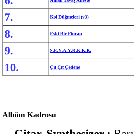
6.
Aman Yavaş Aheste
7.
Kol Düğmeleri (v3)
8.
Eski Bir Fincan
9.
S.E.Y.A.Y.R.K.K.K.
10.
Çıt Çıt Çedene
Albüm Kadrosu
Gitar, Synthesizer :
Barı