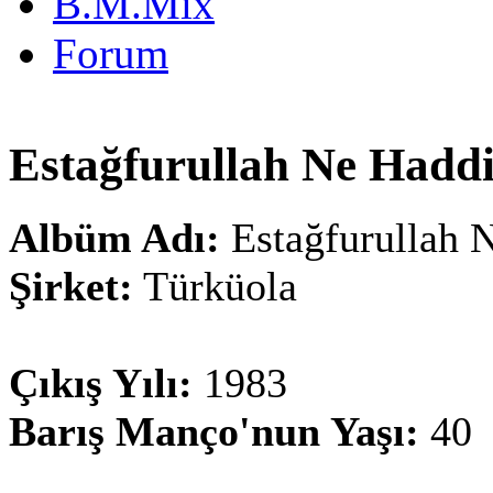
B.M.Mix
Forum
Estağfurullah Ne Hadd
Albüm Adı:
Estağfurullah 
Şirket:
Türküola
Çıkış Yılı:
1983
Barış Manço'nun Yaşı:
40