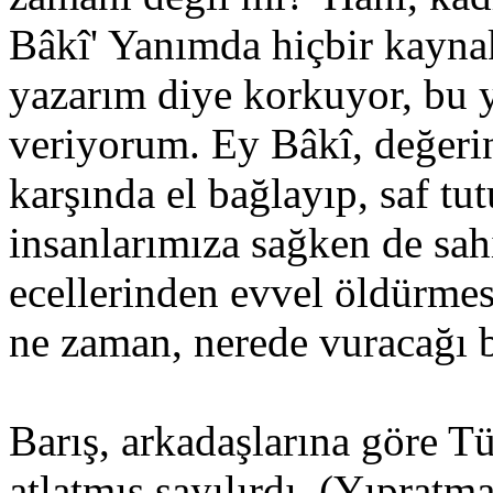
Bâkî' Yanımda hiçbir kaynak
yazarım diye korkuyor, bu 
veriyorum. Ey Bâkî, değerin
karşında el bağlayıp, saf tu
insanlarımıza sağken de sah
ecellerinden evvel öldürme
ne zaman, nerede vuracağı be
Barış, arkadaşlarına göre Tü
atlatmış sayılırdı. (Yıpratm