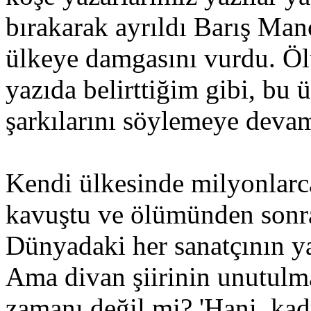
bırakarak ayrıldı Barış Manç
ülkeye damgasını vurdu. Ö
yazıda belirttiğim gibi, bu 
şarkılarını söylemeye devam
Kendi ülkesinde milyonlarca
kavuştu ve ölümünden sonra 
Dünyadaki her sanatçının ya
Ama divan şiirinin unutulma
zamanı değil mi? 'Hani, kad