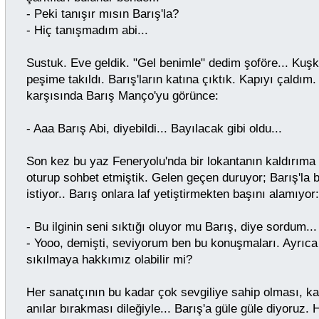
- Peki tanışır mısın Barış'la?
- Hiç tanışmadım abi...
Sustuk. Eve geldik. "Gel benimle" dedim şoföre... Kuş
peşime takıldı. Barış'ların katına çıktık. Kapıyı çaldım.
karşısında Barış Manço'yu görünce:
- Aaa Barış Abi, diyebildi... Bayılacak gibi oldu...
Son kez bu yaz Feneryolu'nda bir lokantanın kaldırım
oturup sohbet etmiştik. Gelen geçen duruyor; Barış'la bi
istiyor.. Barış onlara laf yetiştirmekten başını alamıyor:
- Bu ilginin seni sıktığı oluyor mu Barış, diye sordum...
- Yooo, demişti, seviyorum ben bu konuşmaları. Ayrıca bu
sıkılmaya hakkımız olabilir mi?
Her sanatçının bu kadar çok sevgiliye sahip olması, ka
anılar bırakması dileğiyle... Barış'a güle güle diyoruz.