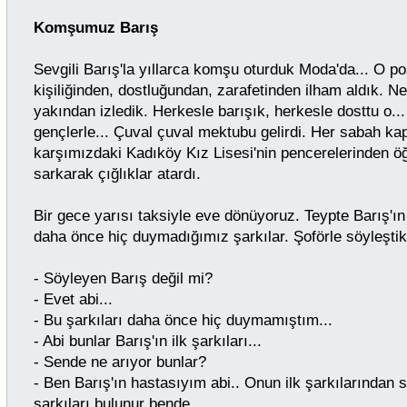
Komşumuz Barış
Sevgili Barış'la yıllarca komşu oturduk Moda'da... O poz
kişiliğinden, dostluğundan, zarafetinden ilham aldık. Ne
yakından izledik. Herkesle barışık, herkesle dosttu o...
gençlerle... Çuval çuval mektubu gelirdi. Her sabah ka
karşımızdaki Kadıköy Kız Lisesi'nin pencerelerinden ö
sarkarak çığlıklar atardı.
Bir gece yarısı taksiyle eve dönüyoruz. Teypte Barış'ın
daha önce hiç duymadığımız şarkılar. Şoförle söyleştik
- Söyleyen Barış değil mi?
- Evet abi...
- Bu şarkıları daha önce hiç duymamıştım...
- Abi bunlar Barış'ın ilk şarkıları...
- Sende ne arıyor bunlar?
- Ben Barış'ın hastasıyım abi.. Onun ilk şarkılarından 
şarkıları bulunur bende...