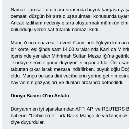
Namaz için saf tutulması sırasında büyük kargaşa yaş
cemaati düzgün bir sıra oluşturulması konusunda uyar
Ancak izdiham nedeniyle sıra oluşturmak mümkün olm
bulunduğu yerde saf tutarak namazı kıldı.
Manço'nun cenazesi, Levent Camii'nde öğleyin kılınan
bir kortej eşliğinde saat 14.00 sıralarında Kanlıca Mih
içerisinde yer alan Mihrimah Sultan Mezarlığı'na getiril
"Türkiye seninle gurur duyuyor" sloganı attılar.Ünlü sa
tabuttan çıkarılarak mezara indirilirken, büyük oğlu D
oldu. Manço burada dini vecibelerin yerine getirilmesin
hayranının gözyaşları ve duaları arasında defnedildi.
Dünya Basını O'nu Anlattı
Dünyanın en iyi ajanslarından AFP, AP, ve REUTERS 
haberini "Onbinlerce Türk Barış Manço ile vedalaşmak i
diye duyurdular.