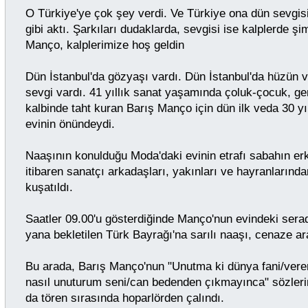
O Türkiye'ye çok şey verdi. Ve Türkiye ona dün sevgisin
gibi aktı. Şarkıları dudaklarda, sevgisi ise kalplerde şi
Manço, kalplerimize hoş geldin
Dün İstanbul'da gözyaşı vardı. Dün İstanbul'da hüzün v
sevgi vardı. 41 yıllık sanat yaşamında çoluk-çocuk, ge
kalbinde taht kuran Barış Manço için dün ilk veda 30 yı
evinin önündeydi.
Naaşının konulduğu Moda'daki evinin etrafı sabahın er
itibaren sanatçı arkadaşları, yakınları ve hayranlarında
kuşatıldı.
Saatler 09.00'u gösterdiğinde Manço'nun evindeki ser
yana bekletilen Türk Bayrağı'na sarılı naaşı, cenaze a
Bu arada, Barış Manço'nun "Unutma ki dünya fani/veren
nasıl unuturum seni/can bedenden çıkmayınca" sözlerini
da tören sırasında hoparlörden çalındı.