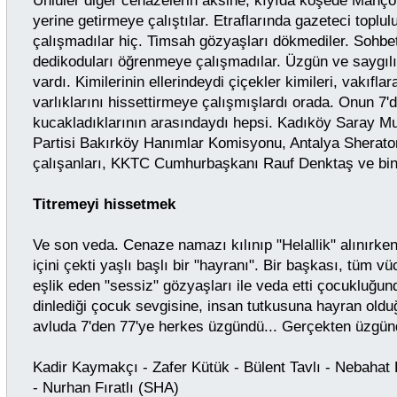
Ünlüler diğer cenazelerin aksine, kıyıda köşede Manço'
yerine getirmeye çalıştılar. Etraflarında gazeteci toplu
çalışmadılar hiç. Timsah gözyaşları dökmediler. Sohbet
dedikoduları öğrenmeye çalışmadılar. Üzgün ve saygılıy
vardı. Kimilerinin ellerindeydi çiçekler kimileri, vakıflar
varlıklarını hissettirmeye çalışmışlardı orada. Onun 7'
kucakladıklarının arasındaydı hepsi. Kadıköy Saray Muh
Partisi Bakırköy Hanımlar Komisyonu, Antalya Sherato
çalışanları, KKTC Cumhurbaşkanı Rauf Denktaş ve bin
Titremeyi hissetmek
Ve son veda. Cenaze namazı kılınıp "Helallik" alınırke
içini çekti yaşlı başlı bir "hayranı". Bir başkası, tüm 
eşlik eden "sessiz" gözyaşları ile veda etti çocukluğund
dinlediği çocuk sevgisine, insan tutkusuna hayran old
avluda 7'den 77'ye herkes üzgündü... Gerçekten üzgünd
Kadir Kaymakçı - Zafer Kütük - Bülent Tavlı - Nebahat
- Nurhan Fıratlı (SHA)