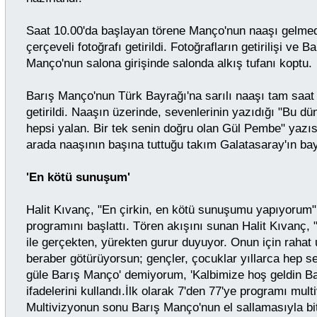
Saat 10.00'da başlayan törene Manço'nun naaşı gelme
çerçeveli fotoğrafı getirildi. Fotoğrafların getirilişi ve 
Manço'nun salona girişinde salonda alkış tufanı koptu.
Barış Manço'nun Türk Bayrağı'na sarılı naaşı tam saat
getirildi. Naaşın üzerinde, sevenlerinin yazıdığı "Bu d
hepsi yalan. Bir tek senin doğru olan Gül Pembe" yazıs
arada naaşının başına tuttuğu takım Galatasaray'ın ba
'En kötü sunuşum'
Halit Kıvanç, "En çirkin, en kötü sunuşumu yapıyorum"
programını başlattı. Tören akışını sunan Halit Kıvanç,
ile gerçekten, yürekten gurur duyuyor. Onun için rahat
beraber götürüyorsun; gençler, çocuklar yıllarca hep se
güle Barış Manço' demiyorum, 'Kalbimize hoş geldin B
ifadelerini kullandı.İlk olarak 7'den 77'ye programı multi
Multivizyonun sonu Barış Manço'nun el sallamasıyla bi