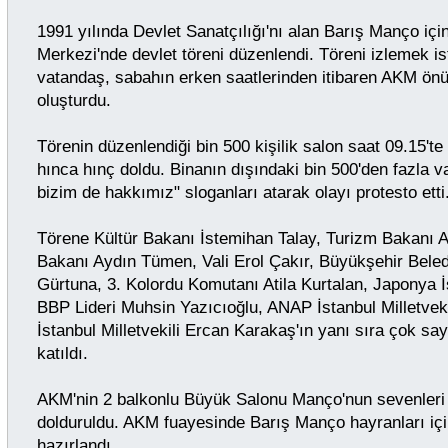
1991 yılında Devlet Sanatçılığı'nı alan Barış Manço için
Merkezi'nde devlet töreni düzenlendi. Töreni izlemek i
vatandaş, sabahın erken saatlerinden itibaren AKM ön
oluşturdu.
Törenin düzenlendiği bin 500 kişilik salon saat 09.15'te
hınca hınç doldu. Binanın dışındaki bin 500'den fazla v
bizim de hakkımız" sloganları atarak olayı protesto etti
Törene Kültür Bakanı İstemihan Talay, Turizm Bakanı 
Bakanı Aydın Tümen, Vali Erol Çakır, Büyükşehir Beled
Gürtuna, 3. Kolordu Komutanı Atila Kurtalan, Japonya 
BBP Lideri Muhsin Yazıcıoğlu, ANAP İstanbul Milletve
İstanbul Milletvekili Ercan Karakaş'ın yanı sıra çok sa
katıldı.
AKM'nin 2 balkonlu Büyük Salonu Manço'nun sevenleri 
dolduruldu. AKM fuayesinde Barış Manço hayranları için
hazırlandı.