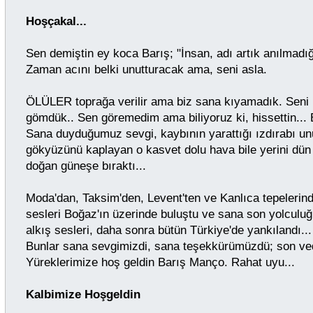
Hoşçakal...
Sen demiştin ey koca Barış; "İnsan, adı artık anılmadığ
Zaman acını belki unutturacak ama, seni asla.
ÖLÜLER toprağa verilir ama biz sana kıyamadık. Seni 
gömdük.. Sen göremedim ama biliyoruz ki, hissettin... B
Sana duyduğumuz sevgi, kaybının yarattığı ızdırabı un
gökyüzünü kaplayan o kasvet dolu hava bile yerini dün 
doğan güneşe bıraktı...
Moda'dan, Taksim'den, Levent'ten ve Kanlıca tepelerin
sesleri Boğaz'ın üzerinde buluştu ve sana son yolculuğu
alkış sesleri, daha sonra bütün Türkiye'de yankılandı..
Bunlar sana sevgimizdi, sana teşekkürümüzdü; son ve
Yüreklerimize hoş geldin Barış Manço. Rahat uyu...
Kalbimize Hoşgeldin