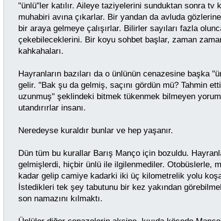
"ünlü"ler katılır. Aileye taziyelerini sunduktan sonra tv
muhabiri avına çıkarlar. Bir yandan da avluda gözlerine 
bir araya gelmeye çalışırlar. Bilirler sayıları fazla olu
çekebileceklerini. Bir koyu sohbet başlar, zaman zaman
kahkahaları.
Hayranların bazıları da o ünlünün cenazesine başka "ün
gelir. "Bak şu da gelmiş, saçını gördün mü? Tahmin et
uzunmuş" şeklindeki bitmek tükenmek bilmeyen yorumla
utandırırlar insanı.
Neredeyse kuraldır bunlar ve hep yaşanır.
Dün tüm bu kurallar Barış Manço için bozuldu. Hayranla
gelmişlerdi, hiçbir ünlü ile ilgilenmediler. Otobüslerle, 
kadar gelip camiye kadarki iki üç kilometrelik yolu koşa
İstedikleri tek şey tabutunu bir kez yakından görebilme
son namazını kılmaktı.