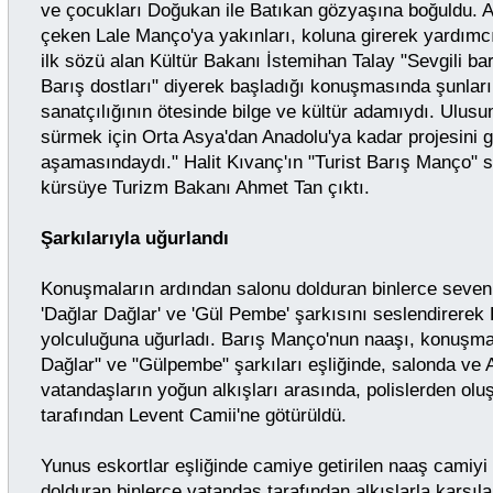
ve çocukları Doğukan ile Batıkan gözyaşına boğuldu. 
çeken Lale Manço'ya yakınları, koluna girerek yardımc
ilk sözü alan Kültür Bakanı İstemihan Talay "Sevgili bar
Barış dostları" diyerek başladığı konuşmasında şunlar
sanatçılığının ötesinde bilge ve kültür adamıydı. Ulusum
sürmek için Orta Asya'dan Anadolu'ya kadar projesini 
aşamasındaydı." Halit Kıvanç'ın "Turist Barış Manço" 
kürsüye Turizm Bakanı Ahmet Tan çıktı.
Şarkılarıyla uğurlandı
Konuşmaların ardından salonu dolduran binlerce seveni
'Dağlar Dağlar' ve 'Gül Pembe' şarkısını seslendirere
yolculuğuna uğurladı. Barış Manço'nun naaşı, konuşmal
Dağlar" ve "Gülpembe" şarkıları eşliğinde, salonda ve
vatandaşların yoğun alkışları arasında, polislerden ol
tarafından Levent Camii'ne götürüldü.
Yunus eskortlar eşliğinde camiye getirilen naaş camiyi
dolduran binlerce vatandaş tarafından alkışlarla karşıl