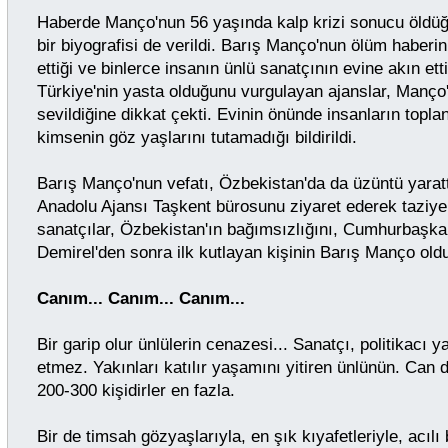
Haberde Manço'nun 56 yaşında kalp krizi sonucu öldüğü b
bir biyografisi de verildi. Barış Manço'nun ölüm haberi
ettiği ve binlerce insanın ünlü sanatçının evine akın ett
Türkiye'nin yasta olduğunu vurgulayan ajanslar, Manço
sevildiğine dikkat çekti. Evinin önünde insanların toplan
kimsenin göz yaşlarını tutamadığı bildirildi.
Barış Manço'nun vefatı, Özbekistan'da da üzüntü yaratt
Anadolu Ajansı Taşkent bürosunu ziyaret ederek taziye
sanatçılar, Özbekistan'ın bağımsızlığını, Cumhurbaşk
Demirel'den sonra ilk kutlayan kişinin Barış Manço olduğ
Canım... Canım... Canım...
Bir garip olur ünlülerin cenazesi... Sanatçı, politikacı 
etmez. Yakınları katılır yaşamını yitiren ünlünün. Can d
200-300 kişidirler en fazla.
Bir de timsah gözyaşlarıyla, en şık kıyafetleriyle, acılı