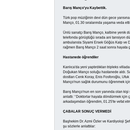
Barış Manço'yu Kaybettik.
Türk pop müziğinin devi dün gece yarısına 
Manço, 01.30 sıralarında yaşama veda etti
Ünlü sanatçı Barış Manço, kalbine yenik dü
telefonda görüştüğü sırada ani tansiyon dü
ambulansla Siyami Ersek Göğüs Kalp ve Dam
rağmen Barış Manço 2 saat sonra hayata g
Hastanede öğrendiler
Kanlıca'da yeni yaptırdıkları tripleks vill
Doğukan Manço soluğu hastanede aldı. San
dostları Cenk Koray, Enis Fosforoğlu, Ufuk
Manço'nun sağlık durumunu öğrenmek için g
Barış Manço'nun en son yanında olan kişi s
anlattı: ‘‘Doktorlar hayata döndürmek için 
arkadaşımdan öğrendim, 01.25'te vefat etmi
ÇABALAR SONUÇ VERMEDİ
Başhekim Dr. Azmi Özler ve Kardiyoloji Şe
şu sözlerle anlattılar: