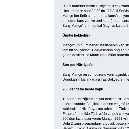
‘‘Bazı haberler vardır ki söylemisi çok zor
Hastanemize saat 23.30'da 112 Acil Servis 
Manço her türlü canlandırma konsültasyonl
önceden tansiyon ve aort kapağından sorun 
Barış Manço'nun medikal (ilaç) ve kalp pili
Ümitle beklediler
Manço'nun ölüm haberi hastanenin kapısın
tam bir şok yaşattı. Gözyaşlarına boğulan a
gelen dostları ise Manço'nun ölüm haberin
Son poz Hürriyet’e
Barış Manço en son pozunu yeni taşındıkla
Doğukan'ın kız arkadaşı Iraz Gökçeören ile b
200'den fazla beste yaptı
Türk Pop Müziği'nin 'ihtiyar delikanlısı' B
biteren sanatçı Belçika'da desen ve grafik 
katılarak müzik dünyasına adım attı. Türk 
Ekspres'le birlikte Türkiye'de ve pek çok y
200'den fazla eser veren Manço, 1991 yılın
Dolu Dizgin programlarıyla büyük beğeni ka
Sanatçı, Tokyo, Osaka ve Nagasaki gibi 12 