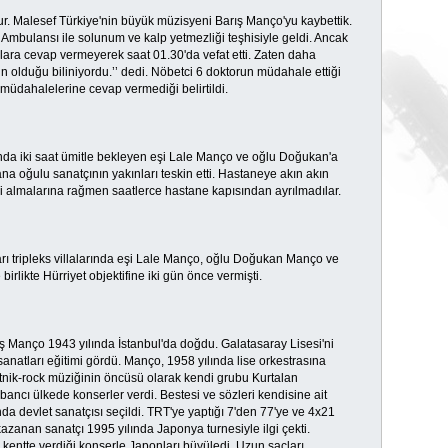
dur. Malesef Türkiye'nin büyük müzisyeni Barış Manço'yu kaybettik.
Ambulansı ile solunum ve kalp yetmezliği teşhisiyle geldi. Ancak
ara cevap vermeyerek saat 01.30'da vefat etti. Zaten daha
olduğu biliniyordu.’’ dedi. Nöbetci 6 doktorun müdahale ettiği
 müdahalelerine cevap vermediği belirtildi.
da iki saat ümitle bekleyen eşi Lale Manço ve oğlu Doğukan'a
na oğulu sanatçının yakınları teskin etti. Hastaneye akın akın
i almalarına rağmen saatlerce hastane kapısından ayrılmadılar.
rı tripleks villalarında eşi Lale Manço, oğlu Doğukan Manço ve
irlikte Hürriyet objektifine iki gün önce vermişti.
arış Manço 1943 yılında İstanbul'da doğdu. Galatasaray Lisesi'ni
sanatları eğitimi gördü. Manço, 1958 yılında lise orkestrasına
etnik-rock müziğinin öncüsü olarak kendi grubu Kurtalan
abancı ülkede konserler verdi. Bestesi ve sözleri kendisine ait
da devlet sanatçısı seçildi. TRT'ye yaptığı 7'den 77'ye ve 4x21
zanan sanatçı 1995 yılında Japonya turnesiyle ilgi çekti.
kentte verdiği konserle Japonları büyüledi. Uzun saçları,