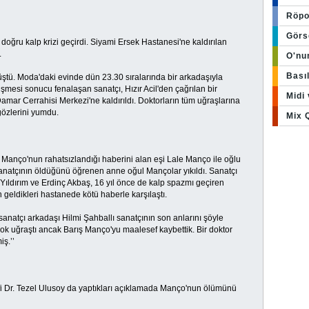
Röpo
Görs
doğru kalp krizi geçirdi. Siyami Ersek Hastanesi'ne kaldırılan
.
O'nu
Basıl
ştü. Moda'daki evinde dün 23.30 sıralarında bir arkadaşıyla
şmesi sonucu fenalaşan sanatçı, Hızır Acil'den çağrılan bir
Midi
ar Cerrahisi Merkezi'ne kaldırıldı. Doktorların tüm uğraşlarına
özlerini yumdu.
Mix 
ada Manço'nun rahatsızlandığı haberini alan eşi Lale Manço ile oğlu
atçının öldüğünü öğrenen anne oğul Mançolar yıkıldı. Sanatçı
 Yıldırım ve Erdinç Akbaş, 16 yıl önce de kalp spazmı geçiren
eldikleri hastanede kötü haberle karşılaştı.
anatçı arkadaşı Hilmi Şahballı sanatçının son anlarını şöyle
çok uğraştı ancak Barış Manço'yu maalesef kaybettik. Bir doktor
ş.’’
fi Dr. Tezel Ulusoy da yaptıkları açıklamada Manço'nun ölümünü