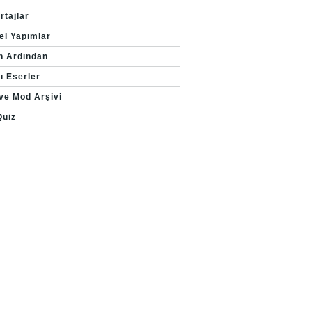
rtajlar
el Yapımlar
n Ardından
ı Eserler
 ve Mod Arşivi
Quiz