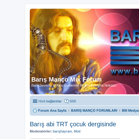
Barış Manço Mix Forum
BarışSeverler Kulübü Üyelerinin Resmi Buluşma Noktası
Hızlı bağlantılar
SSS
Forum Ana Sayfa
BARIŞ MANÇO FORUMLARI
BM Medya
Barış abi TRT çocuk dergisinde
Moderatörler:
barışhayranı
,
Mod