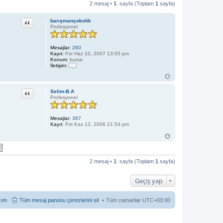
2 mesaj •
1
. sayfa (Toplam
1
sayfa)
Alıntı
barışmançokolik
Profesyonel
Mesajlar:
260
Kayıt:
Pzr Haz 10, 2007 13:05 pm
Konum:
bursa
İletişim:
İ
l
e
t
Alıntı
Selim-B.A
i
Profesyonel
ş
i
m
Mesajlar:
367
b
Kayıt:
Pzt Kas 13, 2006 21:54 pm
a
r
ı
ş
m
a
n
2 mesaj •
1
. sayfa (Toplam
1
sayfa)
ç
o
k
Geçiş yap
o
l
i
kım
Tüm mesaj panosu çerezlerini sil
Tüm zamanlar
UTC+03:00
k