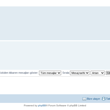
skiden itibaren mesajları göster:
Sırala
Bize ulaşın
Ta
Powered by
phpBB
® Forum Software © phpBB Limited