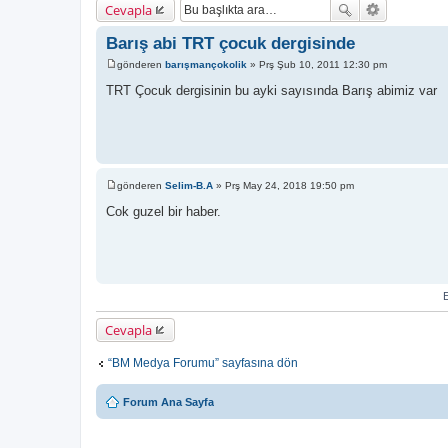
Cevapla
Barış abi TRT çocuk dergisinde
gönderen
barışmançokolik
»
Prş Şub 10, 2011 12:30 pm
M
e
TRT Çocuk dergisinin bu ayki sayısında Barış abimiz var
s
a
j
gönderen
Selim-B.A
»
Prş May 24, 2018 19:50 pm
M
e
Cok guzel bir haber.
s
a
j
E
Cevapla
“BM Medya Forumu” sayfasına dön
Forum Ana Sayfa