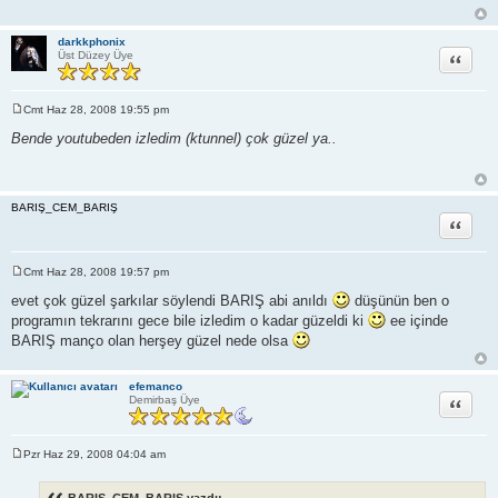
j
darkkphonix
Alıntı
Üst Düzey Üye
Cmt Haz 28, 2008 19:55 pm
M
e
Bende youtubeden izledim (ktunnel) çok güzel ya..
s
a
j
BARIŞ_CEM_BARIŞ
Alıntı
Cmt Haz 28, 2008 19:57 pm
M
e
evet çok güzel şarkılar söylendi BARIŞ abi anıldı
düşünün ben o
s
programın tekrarını gece bile izledim o kadar güzeldi ki
ee içinde
a
j
BARIŞ manço olan herşey güzel nede olsa
efemanco
Alıntı
Demirbaş Üye
Pzr Haz 29, 2008 04:04 am
M
e
s
BARIŞ_CEM_BARIŞ yazdı: