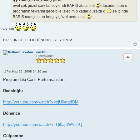
a
evet çok güzel şarkılar söylendi BARIŞ abi anıldı
düşünün ben o
j
programın tekrarını gece bile izledim o kadar güzeldi ki
ee içinde
BARIŞ manço olan herşey güzel nede olsa
aynen
BİR GÜN GELECEK DÖNENCE BİLİYORUM...
onxGS
Alıntı
Profesyonel
Pzr Haz 29, 2008 04:26 am
M
e
Programdaki Canlı Performanslar...
s
a
j
Dadaloğlu
http://youtube.com/watch?v=zjU0etgtIDM
Dönence
http://youtube.com/watch?v=Qi0ajDWVk1Q
Gülpembe