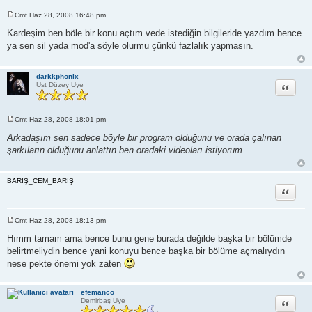
Cmt Haz 28, 2008 16:48 pm
M
e
Kardeşim ben böle bir konu açtım vede istediğin bilgileride yazdım bence
s
ya sen sil yada mod'a söyle olurmu çünkü fazlalık yapmasın.
a
j
darkkphonix
Alıntı
Üst Düzey Üye
Cmt Haz 28, 2008 18:01 pm
M
e
Arkadaşım sen sadece böyle bir program olduğunu ve orada çalınan
s
şarkıların olduğunu anlattın ben oradaki videoları istiyorum
a
j
BARIŞ_CEM_BARIŞ
Alıntı
Cmt Haz 28, 2008 18:13 pm
M
e
Hımm tamam ama bence bunu gene burada değilde başka bir bölümde
s
belirtmeliydin bence yani konuyu bence başka bir bölüme açmalıydın
a
j
nese pekte önemi yok zaten
efemanco
Alıntı
Demirbaş Üye