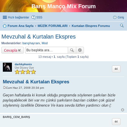
Barış Manço Mix Forum
Hızlı bağlantılar
SSS
Giriş
Forum Ana Sayfa
MÜZİK FORUMLARI
Kurtalan Ekspres Forumu
ra
Mevzuhal & Kurtalan Ekspres
Moderatörler:
barışhayranı
,
Mod
Cevapla
13 mesaj •
1
. sayfa (Toplam
1
sayfa)
darkkphonix
Alıntı
Üst Düzey Üye
Mevzuhal & Kurtalan Ekspres
Cum Haz 27, 2008 20:34 pm
M
e
Geçen haftalarda ki konuk olduğu programda söylenen şarkıları bizle
s
paylaşabilecek biri var mı çünkü şarkıların bazıları cidden çok güzel
a
j
söylenmiş özellikle Dönence Ve kara sevda lütfen yardımcı olun (:
BARIŞ_CEM_BARIŞ
Alıntı