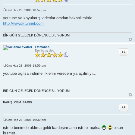
Cmt Haz 28, 2008 18:57 pm
M
e
youtube ye koyulmuş videolar oradan bakabilirsiniz...
s
http://www.ktunnel.com
a
j
BİR GÜN GELECEK DÖNENCE BİLİYORUM...
efemanco
Alıntı
Demirbaş Üye
Cmt Haz 28, 2008 18:59 pm
M
e
youtube açılsa indirme liklerini verecem ya açılmıyı...
s
a
j
BİR GÜN GELECEK DÖNENCE BİLİYORUM...
BARIŞ_CEM_BARIŞ
Alıntı
Cmt Haz 28, 2008 19:30 pm
M
e
işte o benimde aklıma geldi kardeşim ama işte bi açılsa
olsun
s
kısmet
a