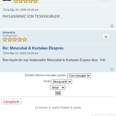
Çrş Ağu 20, 2008 15:46 pm
M
e
PAYLASIMINIZ ICIN TESEKKURLER...
s
a
j
Selim-B.A
Alıntı
Profesyonel
Re: Mevzuhal & Kurtalan Ekspres
Pzt Mar 13, 2023 16:39 pm
M
e
Ben boyle bir sey bulamadim Mevzuhal & Kurtaran Expres diye. Yok.
s
a
j
Eskiden itibaren mesajları göster:
Sırala
Cevapla
13 mesaj •
1
. sayfa (Toplam
1
sayfa)