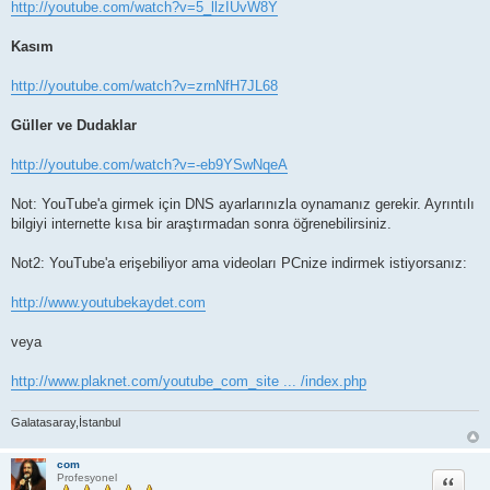
http://youtube.com/watch?v=5_llzIUvW8Y
Kasım
http://youtube.com/watch?v=zrnNfH7JL68
Güller ve Dudaklar
http://youtube.com/watch?v=-eb9YSwNqeA
Not: YouTube'a girmek için DNS ayarlarınızla oynamanız gerekir. Ayrıntılı
bilgiyi internette kısa bir araştırmadan sonra öğrenebilirsiniz.
Not2: YouTube'a erişebiliyor ama videoları PCnize indirmek istiyorsanız:
http://www.youtubekaydet.com
veya
http://www.plaknet.com/youtube_com_site ... /index.php
Galatasaray,İstanbul
com
Alıntı
Profesyonel