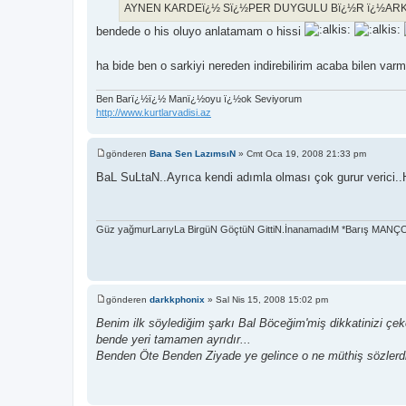
AYNEN KARDEï¿½ Sï¿½PER DUYGULU Bï¿½R ï¿½ARKI
bendede o his oluyo anlatamam o hissi
ha bide ben o sarkiyi nereden indirebilirim acaba bilen var
Ben Barï¿½ï¿½ Manï¿½oyu ï¿½ok Seviyorum
http://www.kurtlarvadisi.az
gönderen
Bana Sen LazımsıN
»
Cmt Oca 19, 2008 21:33 pm
M
e
BaL SuLtaN..Ayrıca kendi adımla olması çok gurur verici..H
s
a
j
Güz yağmurLarıyLa BirgüN GöçtüN GittiN.İnanamadıM *Barış MAN
gönderen
darkkphonix
»
Sal Nis 15, 2008 15:02 pm
M
e
Benim ilk söylediğim şarkı Bal Böceğim'miş dikkatinizi çe
s
bende yeri tamamen ayrıdır...
a
j
Benden Öte Benden Ziyade ye gelince o ne müthiş sözlerdir ö