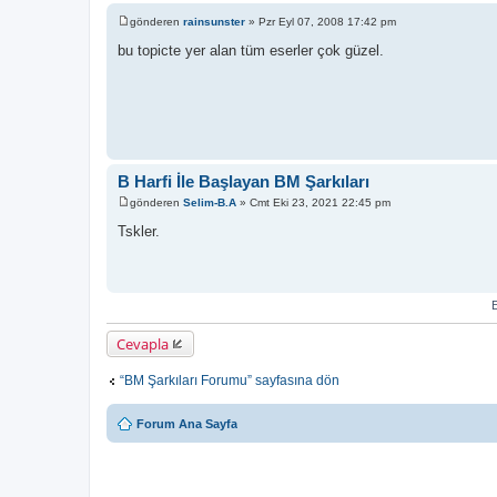
gönderen
rainsunster
»
Pzr Eyl 07, 2008 17:42 pm
M
e
bu topicte yer alan tüm eserler çok güzel.
s
a
j
B Harfi İle Başlayan BM Şarkıları
gönderen
Selim-B.A
»
Cmt Eki 23, 2021 22:45 pm
M
e
Tskler.
s
a
j
E
Cevapla
“BM Şarkıları Forumu” sayfasına dön
Forum Ana Sayfa