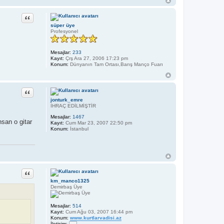
Alıntı
süper üye
Profesyonel
Mesajlar:
233
Kayıt:
Çrş Ara 27, 2006 17:23 pm
Konum:
Dünyanın Tam Ortası,Barış Manço Fuarı
Alıntı
jonturk_emre
İHRAÇ EDİLMİŞTİR
Mesajlar:
1467
nsan o gitar
Kayıt:
Cum Mar 23, 2007 22:50 pm
Konum:
İstanbul
Alıntı
km_manco1325
Demirbaş Üye
Mesajlar:
514
Kayıt:
Cum Ağu 03, 2007 16:44 pm
Konum:
www.kurtlarvadisi.az
İletişim: