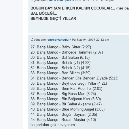
gönderen
hatice zuhal pala
»
Cum Haz 15, 2007 20:34 pm
M
e
BUGÜN BAYRAM ERKEN KALKIN ÇOCUKLAR... (her bayra
s
BAL BÖCEĞİ...
a
j
BEYHUDE GEÇTİ YILLAR
gönderen
emresiyahoglu
»
Pzr Kas 04, 2007 22:32 pm
M
e
27. Barış Manço - Baby Sitter (2:27)
s
28. Barış Manço - Bahçede Hanımeli (2:07)
a
j
30. Barış Manço - Bal Sultan (6:15)
31. Barış Manço - Bebek (v1) (4:22)
32. Barış Manço - Bebek (v2) (4:15)
33. Barış Manço - Ben Bilirim (3:39)
34. Barış Manço - Benden Öte Benden Ziyade (5:13)
35. Barış Manço - Beyhude Geçti Yıllar (4:21)
36. Barış Manço - Bien Fait Pour Toi (2:01)
37. Barış Manço - Big Boss Man (3:24)
38. Barış Manço - Bin Boğanın Kızı (5:50)
39. Barış Manço - Bir Bahar Akşamı (2:47)
40. Barış Manço - Blue Morning Angel (3:05)
44. Barış Manço - Bugün Bayram (2:35)
45. Barış Manço - Burası Muştur (5:10)
bu şarkıları çok seviyorum...