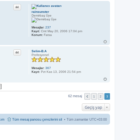
n
Alıntı
L
a
rainsunster
z
Demirbaş Üye
ı
m
s
Mesajlar:
237
ı
Kayıt:
Cmt May 20, 2006 17:04 pm
N
Konum:
Fatsa
Alıntı
Selim-B.A
Profesyonel
Mesajlar:
367
Kayıt:
Pzt Kas 13, 2006 21:54 pm
62 mesaj
1
2
3
Geçiş yap
kım
Tüm mesaj panosu çerezlerini sil
Tüm zamanlar
UTC+03:00