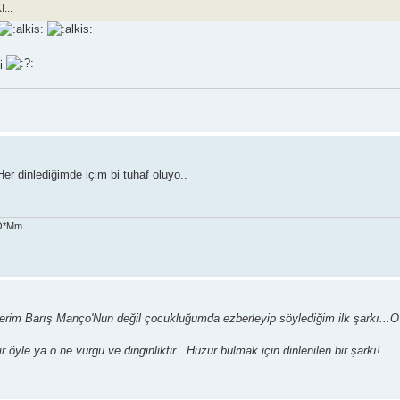
...
mi
er dinlediğimde içim bi tuhaf oluyo..
ÇO*Mm
kerim Barış Manço'Nun değil çocukluğumda ezberleyip söylediğim ilk şarkı...
yle ya o ne vurgu ve dinginliktir...Huzur bulmak için dinlenilen bir şarkı!..