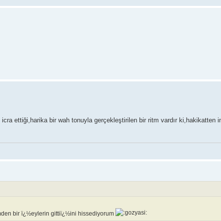
 ettiği,harika bir wah tonuyla gerçekleştirilen bir ritm vardır ki,hakikatten i
en bir ï¿½eylerin gittiï¿½ini hissediyorum