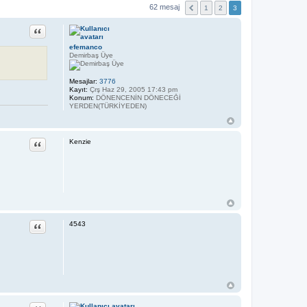
62 mesaj
1
2
3
Alıntı
efemanco
Demirbaş Üye
Mesajlar:
3776
Kayıt:
Çrş Haz 29, 2005 17:43 pm
Konum:
DÖNENCENİN DÖNECEĞİ
YERDEN(TÜRKİYEDEN)
Alıntı
Kenzie
Alıntı
4543