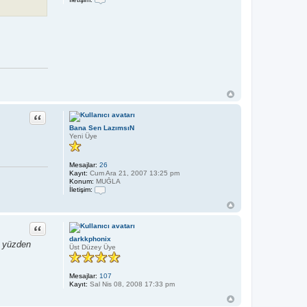
İ
l
e
t
i
ş
i
m
k
m
_
m
a
Alıntı
n
c
Bana Sen LazımsıN
o
Yeni Üye
1
3
2
5
Mesajlar:
26
Kayıt:
Cum Ara 21, 2007 13:25 pm
Konum:
MUĞLA
İletişim:
İ
l
e
t
Alıntı
i
darkkphonix
ş
O yüzden
Üst Düzey Üye
i
m
B
a
Mesajlar:
107
n
Kayıt:
Sal Nis 08, 2008 17:33 pm
a
S
e