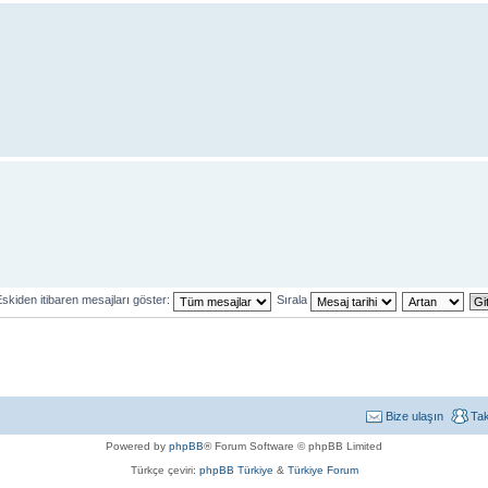
skiden itibaren mesajları göster:
Sırala
Bize ulaşın
Ta
Powered by
phpBB
® Forum Software © phpBB Limited
Türkçe çeviri:
phpBB Türkiye
&
Türkiye Forum