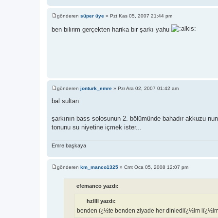
gönderen
süper üye
»
Pzt Kas 05, 2007 21:44 pm
M
e
ben bilirim gerçekten harika bir şarkı yahu
s
a
j
gönderen
jonturk_emre
»
Pzr Ara 02, 2007 01:42 am
M
e
bal sultan
s
a
j
şarkının bass solosunun 2. bölümünde bahadır akkuzu nun icra
tonunu su niyetine içmek ister...
Emre başkaya
gönderen
km_manco1325
»
Cmt Oca 05, 2008 12:07 pm
M
e
s
efemanco yazdı:
a
j
hzllll yazdı:
benden ï¿½te benden ziyade her dinlediï¿½im iï¿½imd