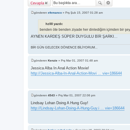
Cevapla
gönderen
efemanco
»
Prş Şub 15, 2007 01:28 am
M
e
s
hzllll yazdı:
a
j
benden öte benden ziyade her dinlediğim içimden bir şeyl
AYNEN KARDEŞ SÜPER DUYGULU BİR ŞARKI...
BİR GÜN GELECEK DÖNENCE BİLİYORUM...
gönderen
Kenzie
»
Prş Mar 01, 2007 01:48 am
M
e
Jessica Alba In Anal Action Movie!
s
http://Jessica-Alba-In-Anal-Action-Movi ... vie=186644
a
j
gönderen
4543
»
Prş Mar 01, 2007 22:06 pm
M
e
Lindsay Lohan Doing A Hung Guy!
s
http://Lindsay-Lohan-Doing-A-Hung-Guy.i ... vie=186644
a
j