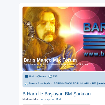
Barış Manço Mix Forum
BarışSeverler Kulübü Üyelerinin Resmi Buluşma Noktası
Hızlı bağlantılar
SSS
Forum Ana Sayfa
BARIŞ MANÇO FORUMLARI
BM Şarkıl
B Harfi İle Başlayan BM Şarkıları
Moderatörler:
barışhayranı
,
Mod