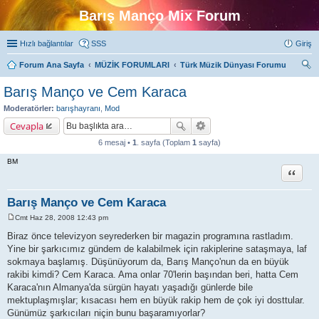
Barış Manço Mix Forum
Hızlı bağlantılar
SSS
Giriş
Forum Ana Sayfa
MÜZİK FORUMLARI
Türk Müzik Dünyası Forumu
ra
Barış Manço ve Cem Karaca
Moderatörler:
barışhayranı
,
Mod
Cevapla
6 mesaj •
1
. sayfa (Toplam
1
sayfa)
BM
Alıntı
Barış Manço ve Cem Karaca
Cmt Haz 28, 2008 12:43 pm
M
e
Biraz önce televizyon seyrederken bir magazin programına rastladım.
s
Yine bir şarkıcımız gündem de kalabilmek için rakiplerine sataşmaya, laf
a
j
sokmaya başlamış. Düşünüyorum da, Barış Manço'nun da en büyük
rakibi kimdi? Cem Karaca. Ama onlar 70'lerin başından beri, hatta Cem
Karaca'nın Almanya'da sürgün hayatı yaşadığı günlerde bile
mektuplaşmışlar; kısacası hem en büyük rakip hem de çok iyi dosttular.
Günümüz şarkıcıları niçin bunu başaramıyorlar?