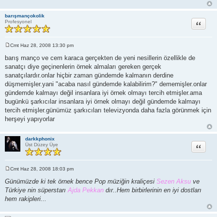
barışmançokolik
Alıntı
Profesyonel
Cmt Haz 28, 2008 13:30 pm
M
e
barış manço ve cem karaca gerçekten de yeni nesillerin özellikle de
s
sanatçı diye geçinenlerin örnek almaları gereken gerçek
a
j
sanatçılardır.onlar hiçbir zaman gündemde kalmanın derdine
düşmemişler.yani "acaba nasıl gündemde kalabilirim?" dememişler.onlar
gündemde kalmayı değil insanlara iyi örnek olmayı tercih etmişler.ama
bugünkü şarkıcılar insanlara iyi örnek olmayı değil gündemde kalmayı
tercih etmişler.günümüz şarkıcıları televizyonda daha fazla görünmek için
herşeyi yapıyorlar
darkkphonix
Alıntı
Üst Düzey Üye
Cmt Haz 28, 2008 18:03 pm
M
e
Günümüzde ki tek örnek bence Pop müziğin kraliçesi
Sezen Aksu
ve
s
Türkiye nin süperstarı
Ajda Pekkan
dır..Hem birbirlerinin en iyi dostları
a
j
hem rakipleri...