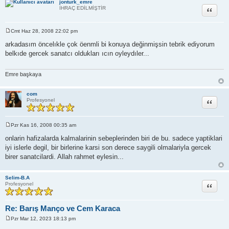
jonturk_emre
Alıntı
İHRAÇ EDİLMİŞTİR
Cmt Haz 28, 2008 22:02 pm
M
e
arkadasım öncelıkle çok öenmli bi konuya değinmişsin tebrik ediyorum
s
belkıde gercek sanatcı oldukları ıcın oyleydıler...
a
j
Emre başkaya
com
Alıntı
Profesyonel
Pzr Kas 16, 2008 00:35 am
M
e
onlarin hafizalarda kalmalarinin sebeplerinden biri de bu. sadece yaptiklari
s
iyi islerle degil, bir birlerine karsi son derece saygili olmalariyla gercek
a
j
birer sanatcilardi. Allah rahmet eylesin...
Selim-B.A
Alıntı
Profesyonel
Re: Barış Manço ve Cem Karaca
Pzr Mar 12, 2023 18:13 pm
M