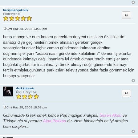
barışmançokolik
Alıntı
Profesyonel
Cmt Haz 28, 2008 13:30 pm
M
e
barış manço ve cem karaca gerçekten de yeni nesillerin özellikle de
s
sanatçı diye geçinenlerin örnek almaları gereken gerçek
a
j
sanatçılardır.onlar hiçbir zaman gündemde kalmanın derdine
düşmemişler.yani "acaba nasıl gündemde kalabilirim?" dememişler.onlar
gündemde kalmayı değil insanlara iyi örnek olmayı tercih etmişler.ama
bugünkü şarkıcılar insanlara iyi örnek olmayı değil gündemde kalmayı
tercih etmişler.günümüz şarkıcıları televizyonda daha fazla görünmek için
herşeyi yapıyorlar
darkkphonix
Alıntı
Üst Düzey Üye
Cmt Haz 28, 2008 18:03 pm
M
e
Günümüzde ki tek örnek bence Pop müziğin kraliçesi
Sezen Aksu
ve
s
Türkiye nin süperstarı
Ajda Pekkan
dır..Hem birbirlerinin en iyi dostları
a
j
hem rakipleri...