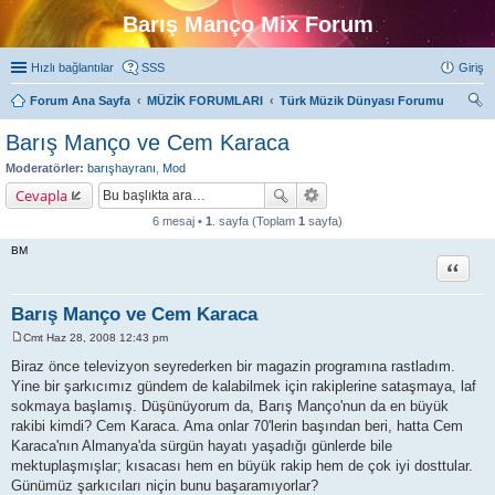
Barış Manço Mix Forum
Hızlı bağlantılar
SSS
Giriş
Forum Ana Sayfa
MÜZİK FORUMLARI
Türk Müzik Dünyası Forumu
ra
Barış Manço ve Cem Karaca
Moderatörler:
barışhayranı
,
Mod
Cevapla
6 mesaj •
1
. sayfa (Toplam
1
sayfa)
BM
Alıntı
Barış Manço ve Cem Karaca
Cmt Haz 28, 2008 12:43 pm
M
e
Biraz önce televizyon seyrederken bir magazin programına rastladım.
s
Yine bir şarkıcımız gündem de kalabilmek için rakiplerine sataşmaya, laf
a
j
sokmaya başlamış. Düşünüyorum da, Barış Manço'nun da en büyük
rakibi kimdi? Cem Karaca. Ama onlar 70'lerin başından beri, hatta Cem
Karaca'nın Almanya'da sürgün hayatı yaşadığı günlerde bile
mektuplaşmışlar; kısacası hem en büyük rakip hem de çok iyi dosttular.
Günümüz şarkıcıları niçin bunu başaramıyorlar?