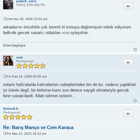
jonturk_emre
Alıntı
İHRAÇ EDİLMİŞTİR
Cmt Haz 28, 2008 22:02 pm
M
e
arkadasım öncelıkle çok öenmli bi konuya değinmişsin tebrik ediyorum
s
belkıde gercek sanatcı oldukları ıcın oyleydıler...
a
j
Emre başkaya
com
Alıntı
Profesyonel
Pzr Kas 16, 2008 00:35 am
M
e
onlarin hafizalarda kalmalarinin sebeplerinden biri de bu. sadece yaptiklari
s
iyi islerle degil, bir birlerine karsi son derece saygili olmalariyla gercek
a
j
birer sanatcilardi. Allah rahmet eylesin...
Selim-B.A
Alıntı
Profesyonel
Re: Barış Manço ve Cem Karaca
Pzr Mar 12, 2023 18:13 pm
M