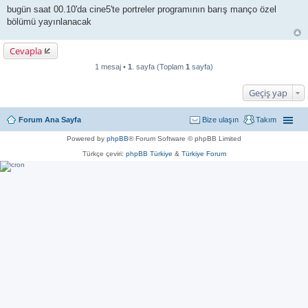
bugün saat 00.10'da cine5'te portreler programının barış manço özel
bölümü yayınlanacak
Cevapla
1 mesaj •
1
. sayfa (Toplam
1
sayfa)
Geçiş yap
Forum Ana Sayfa
Bize ulaşın
Takım
Powered by
phpBB
® Forum Software © phpBB Limited
Türkçe çeviri:
phpBB Türkiye
&
Türkiye Forum