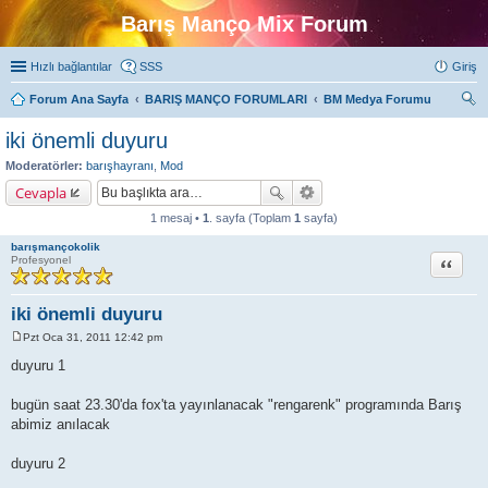
Barış Manço Mix Forum
Hızlı bağlantılar
SSS
Giriş
Forum Ana Sayfa
BARIŞ MANÇO FORUMLARI
BM Medya Forumu
ra
iki önemli duyuru
Moderatörler:
barışhayranı
,
Mod
Cevapla
1 mesaj •
1
. sayfa (Toplam
1
sayfa)
barışmançokolik
Alıntı
Profesyonel
iki önemli duyuru
Pzt Oca 31, 2011 12:42 pm
M
e
duyuru 1
s
a
j
bugün saat 23.30'da fox'ta yayınlanacak "rengarenk" programında Barış
abimiz anılacak
duyuru 2