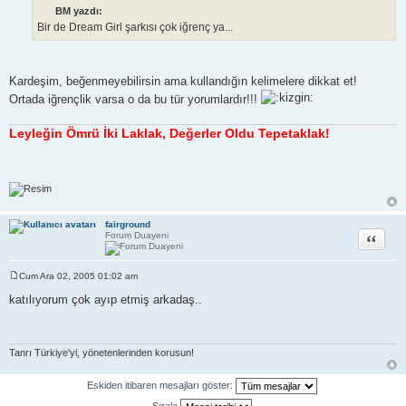
s
BM yazdı:
a
Bir de Dream Girl şarkısı çok iğrenç ya...
j
Kardeşim, beğenmeyebilirsin ama kullandığın kelimelere dikkat et!
Ortada iğrençlik varsa o da bu tür yorumlardır!!!
Leyleğin Ömrü İki Laklak, Değerler Oldu Tepetaklak!
fairground
Alıntı
Forum Duayeni
Cum Ara 02, 2005 01:02 am
M
e
katılıyorum çok ayıp etmiş arkadaş..
s
a
j
Tanrı Türkiye'yi, yönetenlerinden korusun!
Eskiden itibaren mesajları göster: