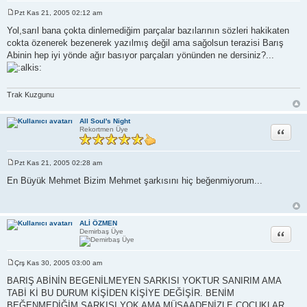
Pzt Kas 21, 2005 02:12 am
M
e
Yol,sarıl bana çokta dinlemediğim parçalar bazılarının sözleri hakikaten
s
cokta özenerek bezenerek yazılmış değil ama sağolsun terazisi Barış
a
j
Abinin hep iyi yönde ağır basıyor parçaları yönünden ne dersiniz?...
Trak Kuzgunu
All Soul's Night
Alıntı
Rekortmen Üye
Pzt Kas 21, 2005 02:28 am
M
e
En Büyük Mehmet Bizim Mehmet şarkısını hiç beğenmiyorum...
s
a
j
ALİ ÖZMEN
Alıntı
Demirbaş Üye
Çrş Kas 30, 2005 03:00 am
M
e
BARIŞ ABİNİN BEGENİLMEYEN SARKISI YOKTUR SANIRIM AMA
s
TABİ Kİ BU DURUM KİŞİDEN KİŞİYE DEĞİŞİR. BENİM
a
j
BEĞENMEDİĞİM SARKISI YOK AMA MÜSAADENİZLE ÇOCUKLAR