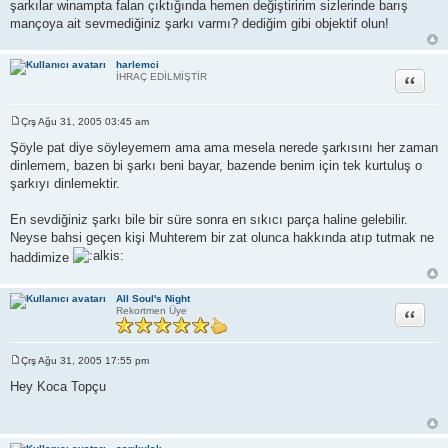
şarkılar winampta falan çıktığında hemen değiştiririm sizlerinde barış
mançoya ait sevmediğiniz şarkı varmı? dediğim gibi objektif olun!
harlemci
Alıntı
İHRAÇ EDİLMİŞTİR
Çrş Ağu 31, 2005 03:45 am
M
e
Şöyle pat diye söyleyemem ama ama mesela nerede şarkısını her zaman
s
dinlemem, bazen bi şarkı beni bayar, bazende benim için tek kurtuluş o
a
j
şarkıyı dinlemektir.
En sevdiğiniz şarkı bile bir süre sonra en sıkıcı parça haline gelebilir.
Neyse bahsi geçen kişi Muhterem bir zat olunca hakkında atıp tutmak ne
haddimize
All Soul's Night
Alıntı
Rekortmen Üye
Çrş Ağu 31, 2005 17:55 pm
M
e
Hey Koca Topçu
s
a
j