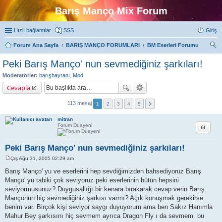
Barış Manço Mix Forum
Hızlı bağlantılar
SSS
Giriş
Forum Ana Sayfa
BARIŞ MANÇO FORUMLARI
BM Eserleri Forumu
ra
Peki Barış Manço' nun sevmediğiniz şarkıları!
Moderatörler:
barışhayranı
,
Mod
Cevapla
113 mesaj
1
2
3
4
5
mitran
Alıntı
Forum Duayeni
Peki Barış Manço' nun sevmediğiniz şarkıları!
Çrş Ağu 31, 2005 02:29 am
M
e
Barış Manço' yu ve eserlerini hep sevdiğimizden bahsediyoruz Barış
s
Manço' yu tabiki çok seviyoruz peki eserlerinin bütün hepsini
a
j
seviyormusunuz? Duygusallığı bir kenara bırakarak cevap verin Barış
Mançonun hiç sevmediğiniz şarkısı varmı? Açık konuşmak gerekirse
benim var. Birçok kişi seviyor saygı duyuyorum ama ben Sakız Hanımla
Mahur Bey şarkısını hiç sevmem ayrıca Dragon Fly ı da sevmem. bu