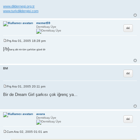
www.dildernegi.org.tr
www.turkdilidergisi.com
memet59
Alıntı
Demirbaş Üye
Prş Ara 01, 2005 18:28 pm
M
e
[/b]
barış abi nin tüm şarkıları güzel dir
s
a
j
BM
Alıntı
Prş Ara 01, 2005 20:11 pm
M
e
Bir de Dream Girl şarkısı çok iğrenç ya...
s
a
j
avara
Alıntı
Demirbaş Üye
Cum Ara 02, 2005 01:01 am
M
e