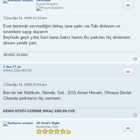
sarıkulak
Alıntı
Forum Duayeni
Çrş Ağu 31, 2005 21:53 pm
M
e
Evet,benimde sevmediğim birkaç tane şarkı var.Tabi dinleyen ve
s
sevenlere saygı duyarım
a
j
Beyhude geçti yıllar,Sarıl bana,Sakız hanım.Bu şarkıları hiç dinlemem
desem yeridir yani.
SENSİZ OLMAZ
7 den 77 ye
Alıntı
İHRAÇ EDİLMİŞTİR
Çrş Ağu 31, 2005 22:04 pm
M
e
Ben bir tek Mahkum, Nerede, Gel , SOS Aman Hocam, Olmaya Devlet
s
Cihanda şerkılarını hiç sevmem.
a
j
KENDİ İSTEĞİ ÜZERİNE İHRAÇ EDİLEN ÜYE
All Soul's Night
Alıntı
Rekortmen Üye