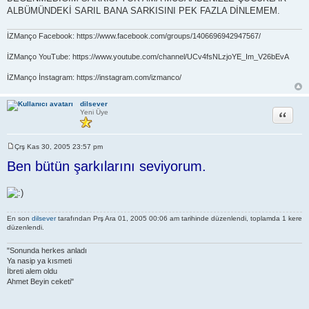
ALBÜMÜNDEKİ SARIL BANA SARKISINI PEK FAZLA DİNLEMEM.
İZManço Facebook: https://www.facebook.com/groups/1406696942947567/
İZManço YouTube: https://www.youtube.com/channel/UCv4fsNLzjoYE_Im_V26bEvA
İZManço İnstagram: https://instagram.com/izmanco/
dilsever
Alıntı
Yeni Üye
Çrş Kas 30, 2005 23:57 pm
M
e
Ben bütün şarkılarını seviyorum.
s
a
j
En son
dilsever
tarafından Prş Ara 01, 2005 00:06 am tarihinde düzenlendi, toplamda 1 kere
düzenlendi.
"Sonunda herkes anladı
Ya nasip ya kısmeti
İbreti alem oldu
Ahmet Beyin ceketi"