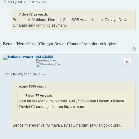
Cmt Eyl 03, 2005 01:17 am
M
e
s
7 den 77 ye yazdı:
a
Ben bir tek Mahkum, Nerede, Gel , SOS Aman Hocam, Olmaya Devlet
j
Cihanda şerkılarını hiç sevmem.
Bence ''Nerede'' ve ''Olmaya Devlet Cihanda'' şarkıları çok güzel...
ALİ ÖZMEN
Alıntı
Demirbaş Üye
Cmt Eyl 03, 2005 10:46 am
M
e
s
ozgur1905 yazdı:
a
j
7 den 77 ye yazdı:
Ben bir tek Mahkum, Nerede, Gel , SOS Aman Hocam, Olmaya
Devlet Cihanda şerkılarını hiç sevmem.
Bence ''Nerede'' ve ''Olmaya Devlet Cihanda'' şarkıları çok güzel...