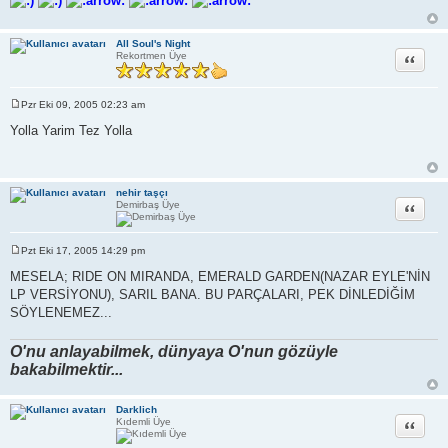
All Soul's Night
Alıntı
Rekortmen Üye
Pzr Eki 09, 2005 02:23 am
M
e
Yolla Yarim Tez Yolla
s
a
j
nehir taşçı
Alıntı
Demirbaş Üye
Pzt Eki 17, 2005 14:29 pm
M
e
MESELA; RIDE ON MIRANDA, EMERALD GARDEN(NAZAR EYLE'NİN
s
LP VERSİYONU), SARIL BANA. BU PARÇALARI, PEK DİNLEDİĞİM
a
j
SÖYLENEMEZ...
O'nu anlayabilmek, dünyaya O'nun gözüyle
bakabilmektir...
Darklich
Alıntı
Kıdemli Üye