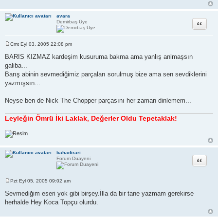
j
avara
Alıntı
Demirbaş Üye
Cmt Eyl 03, 2005 22:08 pm
M
e
BARIS KIZMAZ kardeşim kusuruma bakma ama yanlış anlmaşsın
s
galiba...
a
j
Barış abinin sevmediğimiz parçaları sorulmuş bize ama sen sevdiklerini
yazmışsın...
Neyse ben de Nick The Chopper parçasını her zaman dinlemem...
Leyleğin Ömrü İki Laklak, Değerler Oldu Tepetaklak!
bahadirari
Alıntı
Forum Duayeni
Pzt Eyl 05, 2005 09:02 am
M
e
Sevmediğim eseri yok gibi birşey.İlla da bir tane yazmam gerekirse
s
herhalde Hey Koca Topçu olurdu.
a
j