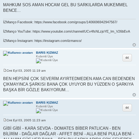
MAHKUM SOS AMAN HOCAM GEL BU SARKILARDA MUKEMMEL
BENCE...
İZManço Facebook: https://www.facebook.com/groups/1406696942947567/
İZManço YouTube: https://www.youtube.com/channel/UCv4fsNLzjoYE_Im_V26bEvA
İZManço İnstagram: https://instagram.com/izmanco/
BARIS KIZMAZ
Alıntı
Kıdemli Üye
Cmt Eyl 03, 2005 11:19 am
M
e
BEN HEPSİNİ ÇOK SEVERİM AYIRTEDMEDEN AMA CAN BEDENDEN
s
ÇIKMAYINCA ŞARKISI BANA ÇOK UYUYOR BU YÜZDEN O ŞARKIYA
a
j
BAŞKA BİR GÖZLE BAKIYORUM...
BARIS KIZMAZ
Alıntı
Kıdemli Üye
Cmt Eyl 03, 2005 11:23 am
M
e
GİBİ GİBİ - KARA SEVDA - DOMATES BİBER PATLICAN - BEN
s
BİLİRİM - DAĞLAR DAĞLAR - AFFET BENİ - ALLA BENİ PULLA BENİ -
a
j