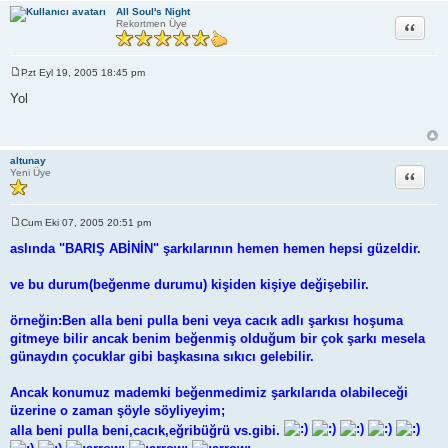
All Soul's Night
Alıntı
Rekortmen Üye
Pzt Eyl 19, 2005 18:45 pm
M
e
Yol
s
a
j
altunay
Alıntı
Yeni Üye
Cum Eki 07, 2005 20:51 pm
M
e
aslında "BARIŞ ABİNİN" şarkılarının hemen hemen hepsi güzeldir.
s
a
j
ve bu durum(beğenme durumu) kişiden kişiye değişebilir.
örneğin:Ben alla beni pulla beni veya cacık adlı şarkısı hoşuma
gitmeye bilir ancak benim beğenmiş olduğum bir çok şarkı mesela
günaydın çocuklar gibi başkasına sıkıcı gelebilir.
Ancak konumuz mademki beğenmedimiz şarkılarıda olabileceği
üzerine o zaman şöyle söyliyeyim;
alla beni pulla beni,cacık,eğribüğrü vs.gibi.