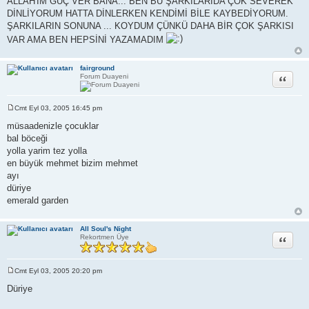
ALLAH'IM GÜÇ VER BANA... BEN BU ŞARKILARIDA ÇOK SEVEREK
DİNLİYORUM HATTA DİNLERKEN KENDİMİ BİLE KAYBEDİYORUM.
ŞARKILARIN SONUNA ... KOYDUM ÇÜNKÜ DAHA BİR ÇOK ŞARKISI
VAR AMA BEN HEPSİNİ YAZAMADIM
fairground
Alıntı
Forum Duayeni
Cmt Eyl 03, 2005 16:45 pm
M
e
müsaadenizle çocuklar
s
bal böceği
a
j
yolla yarim tez yolla
en büyük mehmet bizim mehmet
ayı
düriye
emerald garden
All Soul's Night
Alıntı
Rekortmen Üye
Cmt Eyl 03, 2005 20:20 pm
M
e
Düriye
s
a