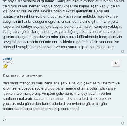
de şöyle bir senaryo düşündüm. Barış abi birgün evinde otururken kapının
çaldığını duyar. hemen kapıya doğru koşar ve kapıyı açar. kapıyı çalan
kişi postacıdır. ve ona sevgilisinden mektup getirmiştir. Barış abi
postacıya teşekkür edip onu uğurladıktan sonra mektubu açıp okur ve
sevgilisinin hasta olduğunu öğrenir. ondan sonra eline gitarını alıp yola
koyulur ve şarkıyı söylemeye başlar. derken yanına bir kamyon yaklaşır.
Barış abiyi görür.Barış abi de çok yorulduğu için kamyona biner ve eline
gitarını alıp şarkısına devam eder klibin bazı bölümlerinde barış abimizin
sevgilisi penceresinin önünde onu beklerken görünür klibin sonunda ise
barış abi sevgilisinin evine varır ve ona sarılır klip te bu şeklde biter
yaef89
Alıntı
Yeni Üye
Sal Haz 02, 2009 18:55 pm
M
e
ben barış manço'un sarıl bana adlı şarkısına klip çekmesini isterdim ve
s
klibin seneryosuda şöyle olurdu barış manço oturma odasında kahve
a
j
içerken lale manço alış verişten gelip barış mançoya sarılır ve her
sarılbana nakaratında sarılma sahnesi devam ederdi birlikte piknik
yaparak eski günlerden bahis ederlerdi ve evlerine güzel bir gün
batımında gülerek giderlerdi ve klip sona ererdi.
yz