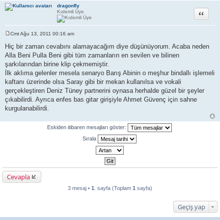
dragonfly
Alıntı
Kıdemli Üye
Cmt Ağu 13, 2011 00:16 am
M
e
Hiç bir zaman cevabını alamayacağım diye düşünüyorum. Acaba neden
s
Alla Beni Pulla Beni gibi tüm zamanların en sevilen ve bilinen
a
j
şarkılarından birine klip çekmemiştir.
İlk aklıma gelenler mesela senaryo Barış Abinin o meşhur bindallı işlemeli
kaftanı üzerinde olsa Saray gibi bir mekan kullanılsa ve vokali
gerçekleştiren Deniz Tüney partnerini oynasa herhalde güzel bir şeyler
çıkabilirdi. Ayrıca enfes bas gitar girişiyle Ahmet Güvenç için sahne
kurgulanabilirdi.
Eskiden itibaren mesajları göster:
Sırala
Cevapla
3 mesaj •
1
. sayfa (Toplam
1
sayfa)
Geçiş yap