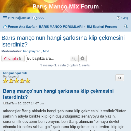
Barış Manço Mix Forum
Hızlı bağlantılar
SSS
Giriş
Forum Ana Sayfa
BARIŞ MANÇO FORUMLARI
BM Eserleri Forumu
ra
Barış manço'nun hangi şarkısına klip çekmesini
isterdiniz?
Moderatörler:
barışhayranı
,
Mod
Cevapla
3 mesaj •
1
. sayfa (Toplam
1
sayfa)
barışmançokolik
Alıntı
Profesyonel
Barış manço'nun hangi şarkısına klip çekmesini
isterdiniz?
Sal Tem 10, 2007 14:07 pm
M
e
arkadaşlar Barış abimizin hangi şarkısına klip çekmesini isterdiniz?lütfen
s
şarkının adıyla birlikte klip için düşündüğünüz senaryoyu da yazın.
a
j
sorunun ilk cevabını ben vereyim. ben Barış abimizin "olmaya devlet
cihanda bir nefes sıhhat gibi" şarkısına klip çekmesini isterdim. klip için