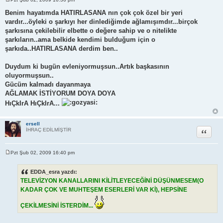
M
e
Benim hayatımda HATIRLASANA nın çok çok özel bir yeri
s
vardır...öyleki o şarkıyı her dinlediğimde ağlamışımdır...birçok
a
j
şarkısına çekilebilir elbette o değere sahip ve o nitelikte
şarkıların..ama belkide kendimi bulduğum için o
şarkıda..HATIRLASANA derdim ben..
Duydum ki bugün evleniyormuşsun..Artık başkasının
oluyormuşsun..
Gücüm kalmadı dayanmaya
AĞLAMAK İSTİYORUM DOYA DOYA
HıÇkIrA HıÇkIrA...
ersell
Alıntı
İHRAÇ EDİLMİŞTİR
Pzt Şub 02, 2009 16:40 pm
M
e
s
EDDA_esra yazdı:
a
TELEVİZYON KANALLARINI KİLİTLEYECEĞİNİ DÜŞÜNMESEM(O
j
KADAR ÇOK VE MUHTEŞEM ESERLERİ VAR Kİ), HEPSİNE
ÇEKİLMESİNİ İSTERDİM...