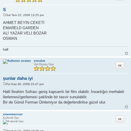
S
Sal Tem 22, 2008 13:25 pm
M
e
AHMET BEYİN CEKETİ
s
EMARELD GARDEN
a
j
ALİ YAZAR VELİ BOZAR
OSMAN
halil
enculus
Alıntı
Üst Düzey Üye
şunlar daha iyi
Pzr Kas 30, 2008 23:47 pm
M
e
Halil İbrahim Sofrası geniş kapsamlı bir film olabilir. İnsanlığın merhaleli
s
ilerlemesi/gerilemesi şeklinde bir tasvir sunulabilir.
a
j
Bir de Gönül Ferman Dinlemiyor da değerlendirilse güzel olur.
sinemmercan
Alıntı
Kıdemli Üye
Pzt Şub 02, 2009 16:36 pm