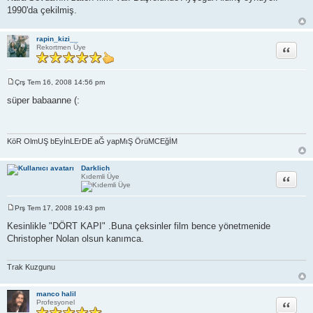
1990'da çekilmiş.
rapin_kizi__
Alıntı
Rekortmen Üye
Çrş Tem 16, 2008 14:56 pm
M
e
süper babaanne (:
s
a
j
KöR OlmUŞ bEyİnLErDE aĞ yapMıŞ ÖrüMCEğİM
Darklich
Alıntı
Kıdemli Üye
Prş Tem 17, 2008 19:43 pm
M
e
Kesinlikle "DÖRT KAPI" .Buna çeksinler film bence yönetmenide
s
Christopher Nolan olsun kanımca.
a
j
Trak Kuzgunu
manco halil
Alıntı
Profesyonel