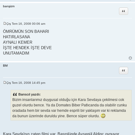
barışizm
Alıntı
Çrş Tem 16, 2008 00:06 am
M
e
ÖMRÜMÜN SON BAHARI
s
HATIRLASANA
a
j
AYNALI KEMER
İŞTE HENDEK İŞTE DEVE
UNUTAMADIM
BM
Alıntı
Çrş Tem 16, 2008 14:45 pm
M
e
s
Barıscıl yazdı:
a
Bizim insanlarımız duygusal olduğu için Kara Sevdaya çekilmesi cok
j
guzel olurdu bence. Ya da Domates Biber Patlıcanda da olabilir cunku
oradada hem bir sevda var hemde esprili bir yaklaşım var ki reklamda
da bunun üzerinde duruldu yine. Bence süper olurdu.
Kara Sevda'nın zaten filmi var. Başrolünde Ayşegül Aldinç oynuyor.