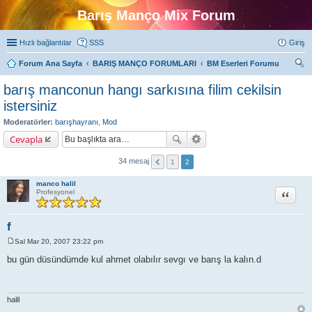
Barış Manço Mix Forum
Hızlı bağlantılar
SSS
Giriş
Forum Ana Sayfa
BARIŞ MANÇO FORUMLARI
BM Eserleri Forumu
ra
barış manconun hangı sarkısına filim cekilsin
istersiniz
Moderatörler:
barışhayranı
,
Mod
Cevapla
34 mesaj
1
2
manco halil
Alıntı
Profesyonel
f
Sal Mar 20, 2007 23:22 pm
M
e
bu gün düsündümde kul ahmet olabılır sevgı ve barış la kalın.d
s
a
j
halil