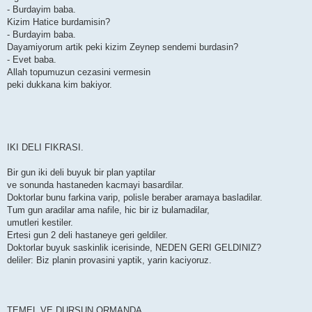
- Burdayim baba.
Kizim Hatice burdamisin?
- Burdayim baba.
Dayamiyorum artik peki kizim Zeynep sendemi burdasin?
- Evet baba.
Allah topumuzun cezasini vermesin
peki dukkana kim bakiyor.
IKI DELI FIKRASI.
Bir gun iki deli buyuk bir plan yaptilar
ve sonunda hastaneden kacmayi basardilar.
Doktorlar bunu farkina varip, polisle beraber aramaya basladilar.
Tum gun aradilar ama nafile, hic bir iz bulamadilar,
umutleri kestiler.
Ertesi gun 2 deli hastaneye geri geldiler.
Doktorlar buyuk saskinlik icerisinde, NEDEN GERI GELDINIZ?
deliler: Biz planin provasini yaptik, yarin kaciyoruz.
TEMEL VE DURSUN ORMANDA.