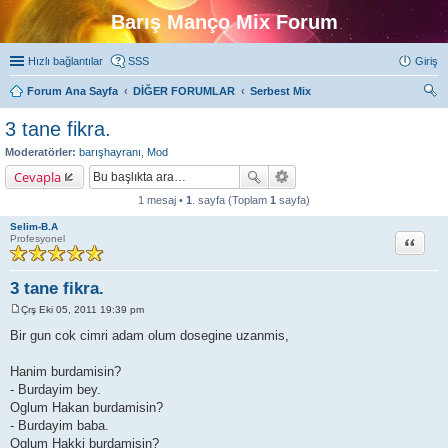
Barış Manço Mix Forum
Hızlı bağlantılar
SSS
Giriş
Forum Ana Sayfa
DİĞER FORUMLAR
Serbest Mix
ra
3 tane fikra.
Moderatörler:
barışhayranı
,
Mod
Cevapla
1 mesaj •
1
. sayfa (Toplam
1
sayfa)
Selim-B.A
Alıntı
Profesyonel
3 tane fikra.
Çrş Eki 05, 2011 19:39 pm
M
e
Bir gun cok cimri adam olum dosegine uzanmis,
s
a
j
Hanim burdamisin?
- Burdayim bey.
Oglum Hakan burdamisin?
- Burdayim baba.
Oglum Hakki burdamisin?