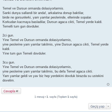
Temel ve Dursun ormanda dolasiyorlarmis.
Sanki dunya sallandi bir anda!, arkalarina donup baktilar,
birde ne gorsunlerki, yam yamlar peslerinde, ellerinde sopalar.
Korkudan kacmaya basladilar, Dursun agaca cikti, Temel yerde kaldi.
Temelli tum gun dovduler.
2ci gun.
Yine Temel ve Dursun ormanda dolasiyorlarmis,
yine peslerine yam yamlar takilmis, yine Dursun agaca cikti, Temel yerde
kaldi.
Yine tum gun Temeli dovduler.
3cu gun.
Yine Temel ve Dursun ormanda dolasiyorlarmis,
yine peslerine yam yamlar takilmis, bu defa Temel agaca cikti.
Yam yamlar geldi ve yav biz hep yerdekini dovduk birazda su ustekini
dovelim.
Cevapla
1 mesaj •
1
. sayfa (Toplam
1
sayfa)
Geçiş yap