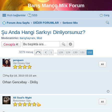
Barış Manço Mix Forum
Hızlı bağlantılar
SSS
Giriş
Forum Ana Sayfa
DİĞER FORUMLAR
Serbest Mix
ra
Şu Anda Hangi Sarkıyı Dinliyorsunuz?
Moderatörler:
barışhayranı
,
Mod
Cevapla
3279 mesaj
1
…
128
129
130
131
132
penguen
Alıntı
Üst Düzey Üye
Prş Eyl 16, 2010 03:10 am
M
e
Orhan Gencebay - Diriliş
s
a
j
All Soul's Night
Alıntı
Rekortmen Üye