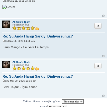
Sal Oca 11, 2011 23:45 pm
M
e
s
a
j
All Soul's Night
Alıntı
Rekortmen Üye
Re: Şu Anda Hangi Sarkıyı Dinliyorsunuz?
Sal Nis 14, 2020 04:06 am
M
e
Barış Manço - Ce Sera Le Temps
s
a
j
All Soul's Night
Alıntı
Rekortmen Üye
Re: Şu Anda Hangi Sarkıyı Dinliyorsunuz?
Cmt Mar 29, 2025 18:15 pm
M
e
Ferdi Tayfur - İçim Yanar
s
a
j
Eskiden itibaren mesajları göster:
Sırala