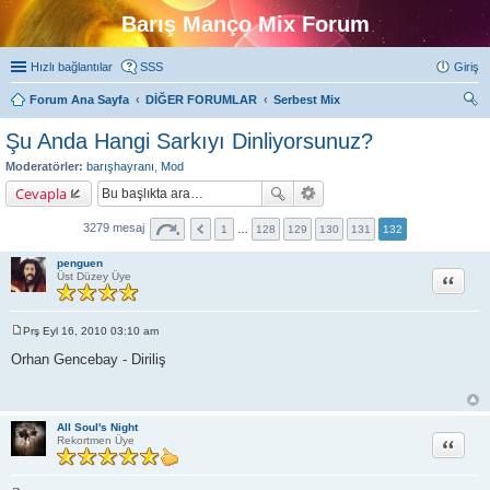
Barış Manço Mix Forum
Hızlı bağlantılar
SSS
Giriş
Forum Ana Sayfa
DİĞER FORUMLAR
Serbest Mix
ra
Şu Anda Hangi Sarkıyı Dinliyorsunuz?
Moderatörler:
barışhayranı
,
Mod
Cevapla
3279 mesaj
1
…
128
129
130
131
132
penguen
Alıntı
Üst Düzey Üye
Prş Eyl 16, 2010 03:10 am
M
e
Orhan Gencebay - Diriliş
s
a
j
All Soul's Night
Alıntı
Rekortmen Üye