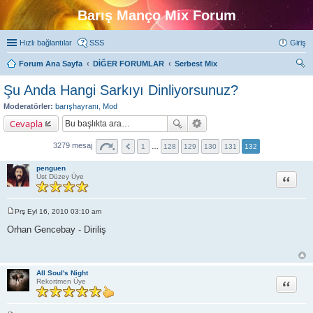
Barış Manço Mix Forum
Hızlı bağlantılar
SSS
Giriş
Forum Ana Sayfa
DİĞER FORUMLAR
Serbest Mix
ra
Şu Anda Hangi Sarkıyı Dinliyorsunuz?
Moderatörler:
barışhayranı
,
Mod
Cevapla
3279 mesaj
1
…
128
129
130
131
132
penguen
Alıntı
Üst Düzey Üye
Prş Eyl 16, 2010 03:10 am
M
e
Orhan Gencebay - Diriliş
s
a
j
All Soul's Night
Alıntı
Rekortmen Üye