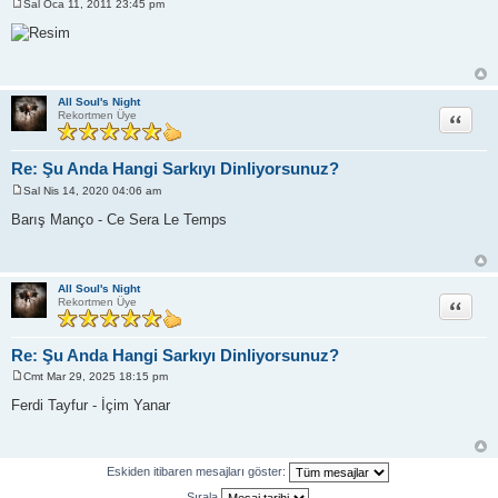
Sal Oca 11, 2011 23:45 pm
M
e
s
a
j
All Soul's Night
Alıntı
Rekortmen Üye
Re: Şu Anda Hangi Sarkıyı Dinliyorsunuz?
Sal Nis 14, 2020 04:06 am
M
e
Barış Manço - Ce Sera Le Temps
s
a
j
All Soul's Night
Alıntı
Rekortmen Üye
Re: Şu Anda Hangi Sarkıyı Dinliyorsunuz?
Cmt Mar 29, 2025 18:15 pm
M
e
Ferdi Tayfur - İçim Yanar
s
a
j
Eskiden itibaren mesajları göster:
Sırala