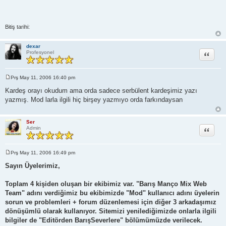
Bitiş tarihi:
dexar
Alıntı
Profesyonel
Prş May 11, 2006 16:40 pm
M
e
Kardeş orayı okudum ama orda sadece serbülent kardeşimiz yazı
s
yazmış. Mod larla ilgili hiç birşey yazmıyo orda farkındaysan
a
j
Ser
Alıntı
Admin
Prş May 11, 2006 16:49 pm
M
e
Sayın Üyelerimiz,
s
a
j
Toplam 4 kişiden oluşan bir ekibimiz var. "Barış Manço Mix Web
Team" adını verdiğimiz bu ekibimizde "Mod" kullanıcı adını üyelerin
sorun ve problemleri + forum düzenlemesi için diğer 3 arkadaşımız
dönüşümlü olarak kullanıyor. Sitemizi yenilediğimizde onlarla ilgili
bilgiler de "Editörden BarışSeverlere" bölümümüzde verilecek.