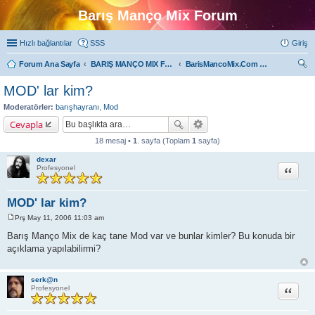
Barış Manço Mix Forum
Hızlı bağlantılar
SSS
Giriş
Forum Ana Sayfa
BARIŞ MANÇO MIX FORUMLARI
BarisMancoMix.Com Forumu
ra
MOD' lar kim?
Moderatörler:
barışhayranı
,
Mod
Cevapla
18 mesaj •
1
. sayfa (Toplam
1
sayfa)
dexar
Alıntı
Profesyonel
MOD' lar kim?
Prş May 11, 2006 11:03 am
M
e
Barış Manço Mix de kaç tane Mod var ve bunlar kimler? Bu konuda bir
s
açıklama yapılabilirmi?
a
j
serk@n
Alıntı
Profesyonel