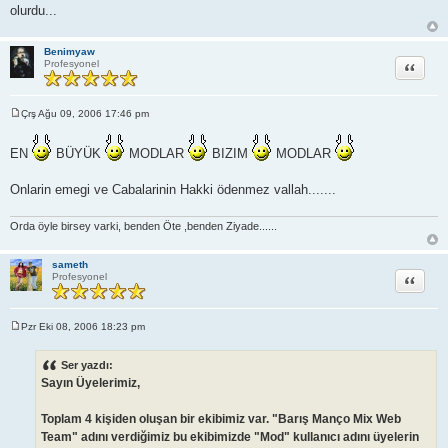
olurdu...
Benimyaw
Alıntı
Profesyonel
Çrş Ağu 09, 2006 17:46 pm
M
e
s
EN
BÜYÜK
MODLAR
BIZIM
MODLAR
a
j
Onlarin emegi ve Cabalarinin Hakki ödenmez vallah.......
Orda öyle birsey varki, benden Öte ,benden Ziyade......
sameth
Alıntı
Profesyonel
Pzr Eki 08, 2006 18:23 pm
M
e
s
Ser yazdı:
a
Sayın Üyelerimiz,
j
Toplam 4 kişiden oluşan bir ekibimiz var. "Barış Manço Mix Web
Team" adını verdiğimiz bu ekibimizde "Mod" kullanıcı adını üyelerin