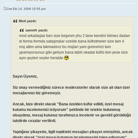
Cmt Eki 14, 2006 15:55 pm
M
e
s
Mod yazdı:
a
j
sameth yazdı:
mod arkadaşlar ben size kırgınım yhu 2 tane kendini bilmez dadan
dı forma formda sataşmalar ozelde bana küfretmeler size tam 4
msj attım ama takmadınız bu msjları yani gorevinizi tam
ypamıyorsunuz gibi geliyor bana tabiii okadar küfrü kim yese size
aynı şeyleri soyler heralde
Sayın Üyemiz,
Siz onay vermediğiniz sürece moderatorler olarak size ait olan özel
mesajlarınızı biz göremeyiz.
Ancak, bize direkt olarak "Bana özelden küfür edildi, özel mesaj
kutumu incelemenizi istiyorum" şeklinde bir istekte bulunmuş
olsaydınız, mesaj kutunuz tarafımızca incelenir ve gerekli görüldüğü
takdirde cezalar verilirdi.
Yaptığınız şikayette, ilgili topikteki mesajları şikayet etmiştiniz, ancak
direkt olarak "özel mesaj kutumun incelenmesini talep ediyorum"