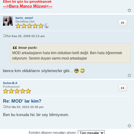
Elbet bir gün bu gerçekleşecek
--->Barış Manço Müzesi<---
baris_onsel
Alıntı
Demirbaş Üye
Pzr Kas 26, 2006 02:13 am
M
e
s
dexar yazdı:
a
MOD arkadaşların hala kim oldukları belli değil. Ben hala öğrenmek
j
istiyorum. Sesimi duyan varmı mod arkadaşlar
bence kim olduklarını söylemezler gibi...
Selim-B.A
Alıntı
Profesyonel
Re: MOD' lar kim?
Pzt Nis 03, 2023 20:36 pm
M
e
Ben bu konuda hic bir sey bilmiyorum.
s
a
j
Eskiden itibaren mesajları göster: