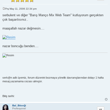
Prş May 11, 2006 22:34 pm
M
e
serbulent ve diğer "Barış Manço Mix Web Team" kutluyorum gerçekten
s
çok başarılısınız..
a
j
maaşallah nazar değmesin....
nazar boncuğu benden....
serk@n adlı üyemiz, forum düzenini bozmaya yönelik davranışlarından dolayı 1 hafta
mesaj yazamama cezası almıştır.
Bitiş tarihi:
Bal_Böceği
Alıntı
Profesyonel