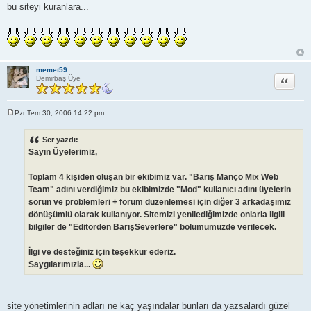
bu siteyi kuranlara...
memet59
Alıntı
Demirbaş Üye
Pzr Tem 30, 2006 14:22 pm
M
e
s
Ser yazdı:
a
Sayın Üyelerimiz,
j
Toplam 4 kişiden oluşan bir ekibimiz var. "Barış Manço Mix Web
Team" adını verdiğimiz bu ekibimizde "Mod" kullanıcı adını üyelerin
sorun ve problemleri + forum düzenlemesi için diğer 3 arkadaşımız
dönüşümlü olarak kullanıyor. Sitemizi yenilediğimizde onlarla ilgili
bilgiler de "Editörden BarışSeverlere" bölümümüzde verilecek.
İlgi ve desteğiniz için teşekkür ederiz.
Saygılarımızla...
site yönetimlerinin adları ne kaç yaşındalar bunları da yazsalardı güzel