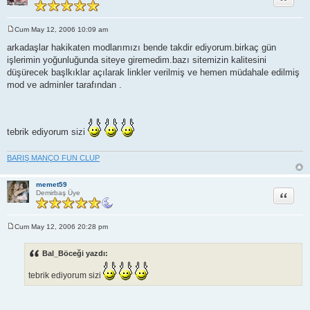
Cum May 12, 2006 10:09 am
M
e
arkadaşlar hakikaten modlarımızı bende takdir ediyorum.birkaç gün
s
işlerimin yoğunluğunda siteye giremedim.bazı sitemizin kalitesini
a
j
düşürecek başlkıklar açılarak linkler verilmiş ve hemen müdahale edilmiş
mod ve adminler tarafından .
tebrik ediyorum sizi
BARIŞ MANÇO FUN CLUP
memet59
Alıntı
Demirbaş Üye
Cum May 12, 2006 20:28 pm
M
e
s
Bal_Böceği yazdı:
a
j
tebrik ediyorum sizi