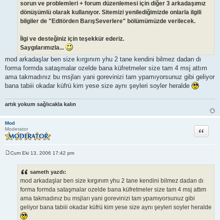
sorun ve problemleri + forum düzenlemesi için diğer 3 arkadaşımız
dönüşümlü olarak kullanıyor. Sitemizi yenilediğimizde onlarla ilgili
bilgiler de "Editörden BarışSeverlere" bölümümüzde verilecek.
İlgi ve desteğiniz için teşekkür ederiz.
Saygılarımızla...
mod arkadaşlar ben size kırgınım yhu 2 tane kendini bilmez dadan dı
forma formda sataşmalar ozelde bana küfretmeler size tam 4 msj attım
ama takmadınız bu msjları yani gorevinizi tam ypamıyorsunuz gibi geliyor
bana tabiii okadar küfrü kim yese size aynı şeyleri soyler heralde
artık yokum sağlıcakla kalın
Mod
Alıntı
Moderator
Cum Eki 13, 2006 17:42 pm
M
e
s
sameth yazdı:
a
mod arkadaşlar ben size kırgınım yhu 2 tane kendini bilmez dadan dı
j
forma formda sataşmalar ozelde bana küfretmeler size tam 4 msj attım
ama takmadınız bu msjları yani gorevinizi tam ypamıyorsunuz gibi
geliyor bana tabiii okadar küfrü kim yese size aynı şeyleri soyler heralde