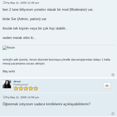
Prş May 11, 2006 12:39 pm
M
e
ben 2 tane biliyorum yonetici olarak bir mod (Moderator) var..
s
a
j
birde Ser (Admin, patron) var
ikiside tek kişinin veya bir çok kişi olabilir...
neden merak ettin ki...
serk@n adlı üyemiz, forum düzenini bozmaya yönelik davranışlarından dolayı 1 hafta
mesaj yazamama cezası almıştır.
Bitiş tarihi:
dexar
Alıntı
Profesyonel
Prş May 11, 2006 14:59 pm
M
e
Öğrenmek istiyorum sadece kimliklerini açıklayabilirlermi?
s
a
j