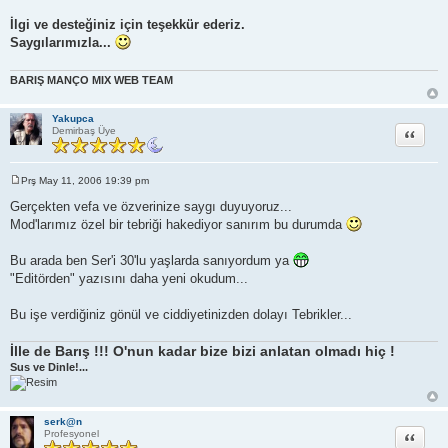
İlgi ve desteğiniz için teşekkür ederiz.
Saygılarımızla...
BARIŞ MANÇO MIX WEB TEAM
Yakupca
Alıntı
Demirbaş Üye
Prş May 11, 2006 19:39 pm
M
e
Gerçekten vefa ve özverinize saygı duyuyoruz...
s
Mod'larımız özel bir tebriği hakediyor sanırım bu durumda
a
j
Bu arada ben Ser'i 30'lu yaşlarda sanıyordum ya
"Editörden" yazısını daha yeni okudum...
Bu işe verdiğiniz gönül ve ciddiyetinizden dolayı Tebrikler...
İlle de Barış !!! O'nun kadar bize bizi anlatan olmadı hiç !
Sus ve Dinle!...
serk@n
Alıntı
Profesyonel