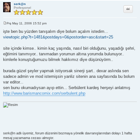
serk@n
Alıntı
Profesyonel
Prş May 11, 2006 15:52 pm
M
e
işte ben bu yüzden tanışalım diye bolum açalım istedim...
s
viewtopic.php?t=1481&postdays=0&postorder=asc&start=25
a
j
site içinde kimse.. kimin kaç yaşında, nasıl biri olduğunu, yaşadığı şehri,
eğtimini tanımıyor.. tanımadan yorumun altına yorumda bulunuyor..
kimlerle konuştuğumuzu bilmek hakkımız diye düşünüyörm..
burada güzel şeyler yapmak istiyorsak sinerji şart.. dexar aslında sen
sadece admin ve mod istemişsin yanliz sitenin ana sayfasında bu bolum
var editor...
sen bunu okumadıysan ayıp ettin... Serbülent kardeş herşeyi anlatmış
http://www.barismancomix.com/serbulent.php
serk@n adlı üyemiz, forum düzenini bozmaya yönelik davranışlarından dolayı 1 hafta
mesaj yazamama cezası almıştır.