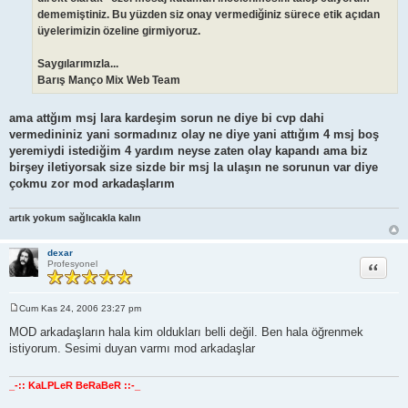
dememiştiniz. Bu yüzden siz onay vermediğiniz sürece etik açıdan
üyelerimizin özeline girmiyoruz.
Saygılarımızla...
Barış Manço Mix Web Team
ama attğım msj lara kardeşim sorun ne diye bi cvp dahi
vermedininiz yani sormadınız olay ne diye yani attığım 4 msj boş
yeremiydi istediğim 4 yardım neyse zaten olay kapandı ama biz
birşey iletiyorsak size sizde bir msj la ulaşın ne sorunun var diye
çokmu zor mod arkadaşlarım
artık yokum sağlıcakla kalın
dexar
Alıntı
Profesyonel
Cum Kas 24, 2006 23:27 pm
M
e
MOD arkadaşların hala kim oldukları belli değil. Ben hala öğrenmek
s
istiyorum. Sesimi duyan varmı mod arkadaşlar
a
j
_-:: KaLPLeR BeRaBeR ::-_