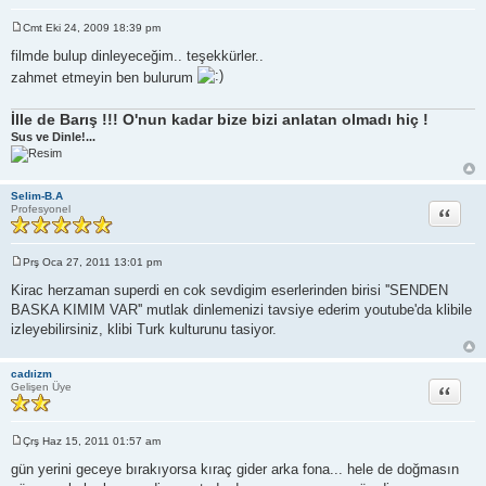
Cmt Eki 24, 2009 18:39 pm
M
e
filmde bulup dinleyeceğim.. teşekkürler..
s
zahmet etmeyin ben bulurum
a
j
İlle de Barış !!! O'nun kadar bize bizi anlatan olmadı hiç !
Sus ve Dinle!...
Selim-B.A
Alıntı
Profesyonel
Prş Oca 27, 2011 13:01 pm
M
e
Kirac herzaman superdi en cok sevdigim eserlerinden birisi ''SENDEN
s
BASKA KIMIM VAR'' mutlak dinlemenizi tavsiye ederim youtube'da klibile
a
j
izleyebilirsiniz, klibi Turk kulturunu tasiyor.
cadıizm
Alıntı
Gelişen Üye
Çrş Haz 15, 2011 01:57 am
M
e
gün yerini geceye bırakıyorsa kıraç gider arka fona... hele de doğmasın
s