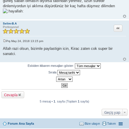
güneş sabah olmasın diyorsa tadından yenmez, uzun süredir
a
j
dinlemiyordun iyi aklıma düşürdünüz bir kaç hafta düşmez dilimden
Selim-B.A
Alıntı
Profesyonel
Prş May 24, 2018 13:15 pm
M
e
Allah razi olsun, bizimle paylastigin icin, Kirac zaten cok super bir
s
sanatci.
a
j
Eskiden itibaren mesajları göster:
Sırala
Cevapla
5 mesaj •
1
. sayfa (Toplam
1
sayfa)
Geçiş yap
Forum Ana Sayfa
Bize ulaşın
Takım