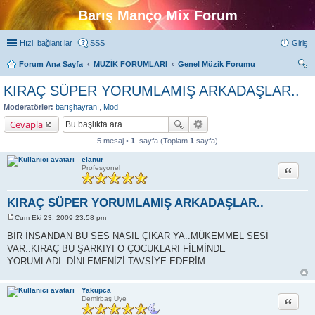
Barış Manço Mix Forum
Hızlı bağlantılar
SSS
Giriş
Forum Ana Sayfa
MÜZİK FORUMLARI
Genel Müzik Forumu
ra
KIRAÇ SÜPER YORUMLAMIŞ ARKADAŞLAR..
Moderatörler:
barışhayranı
,
Mod
Cevapla
5 mesaj •
1
. sayfa (Toplam
1
sayfa)
elanur
Alıntı
Profesyonel
KIRAÇ SÜPER YORUMLAMIŞ ARKADAŞLAR..
Cum Eki 23, 2009 23:58 pm
M
e
BİR İNSANDAN BU SES NASIL ÇIKAR YA..MÜKEMMEL SESİ
s
VAR..KIRAÇ BU ŞARKIYI O ÇOCUKLARI FİLMİNDE
a
j
YORUMLADI..DİNLEMENİZİ TAVSİYE EDERİM..
Yakupca
Alıntı
Demirbaş Üye