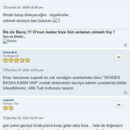
Cmt Eki 24, 2009 18:39 pm
M
e
filmde bulup dinleyeceğim.. teşekkürler..
s
zahmet etmeyin ben bulurum
a
j
İlle de Barış !!! O'nun kadar bize bizi anlatan olmadı hiç !
Sus ve Dinle!...
Selim-B.A
Alıntı
Profesyonel
Prş Oca 27, 2011 13:01 pm
M
e
Kirac herzaman superdi en cok sevdigim eserlerinden birisi ''SENDEN
s
BASKA KIMIM VAR'' mutlak dinlemenizi tavsiye ederim youtube'da klibile
a
j
izleyebilirsiniz, klibi Turk kulturunu tasiyor.
cadıizm
Alıntı
Gelişen Üye
Çrş Haz 15, 2011 01:57 am
M
e
gün yerini geceye bırakıyorsa kıraç gider arka fona... hele de doğmasın
s