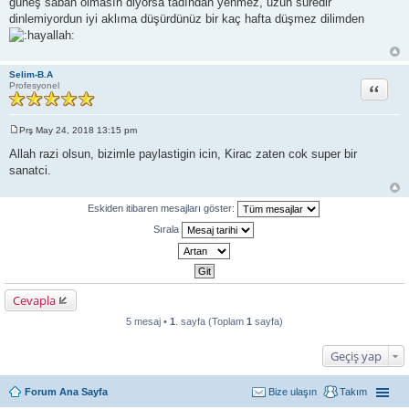
güneş sabah olmasın diyorsa tadından yenmez, uzun süredir
a
j
dinlemiyordun iyi aklıma düşürdünüz bir kaç hafta düşmez dilimden
Selim-B.A
Alıntı
Profesyonel
Prş May 24, 2018 13:15 pm
M
e
Allah razi olsun, bizimle paylastigin icin, Kirac zaten cok super bir
s
sanatci.
a
j
Eskiden itibaren mesajları göster:
Sırala
Cevapla
5 mesaj •
1
. sayfa (Toplam
1
sayfa)
Geçiş yap
Forum Ana Sayfa
Bize ulaşın
Takım