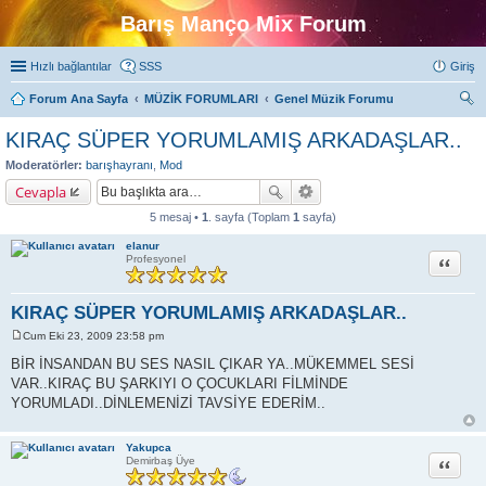
Barış Manço Mix Forum
Hızlı bağlantılar
SSS
Giriş
Forum Ana Sayfa
MÜZİK FORUMLARI
Genel Müzik Forumu
ra
KIRAÇ SÜPER YORUMLAMIŞ ARKADAŞLAR..
Moderatörler:
barışhayranı
,
Mod
Cevapla
5 mesaj •
1
. sayfa (Toplam
1
sayfa)
elanur
Alıntı
Profesyonel
KIRAÇ SÜPER YORUMLAMIŞ ARKADAŞLAR..
Cum Eki 23, 2009 23:58 pm
M
e
BİR İNSANDAN BU SES NASIL ÇIKAR YA..MÜKEMMEL SESİ
s
VAR..KIRAÇ BU ŞARKIYI O ÇOCUKLARI FİLMİNDE
a
j
YORUMLADI..DİNLEMENİZİ TAVSİYE EDERİM..
Yakupca
Alıntı
Demirbaş Üye