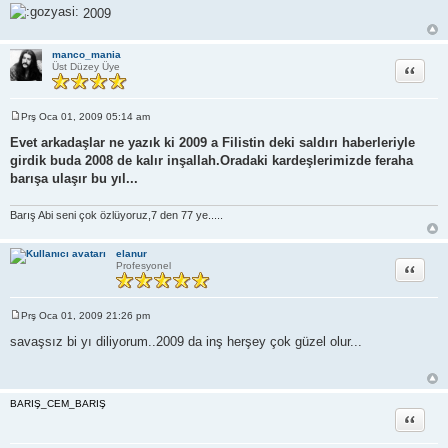
2009
manco_mania
Alıntı
Üst Düzey Üye
Prş Oca 01, 2009 05:14 am
M
e
Evet arkadaşlar ne yazık ki 2009 a Filistin deki saldırı haberleriyle
s
girdik buda 2008 de kalır inşallah.Oradaki kardeşlerimizde feraha
a
j
barışa ulaşır bu yıl...
Barış Abi seni çok özlüyoruz,7 den 77 ye.....
elanur
Alıntı
Profesyonel
Prş Oca 01, 2009 21:26 pm
M
e
savaşsız bi yı diliyorum..2009 da inş herşey çok güzel olur...
s
a
j
BARIŞ_CEM_BARIŞ
Alıntı