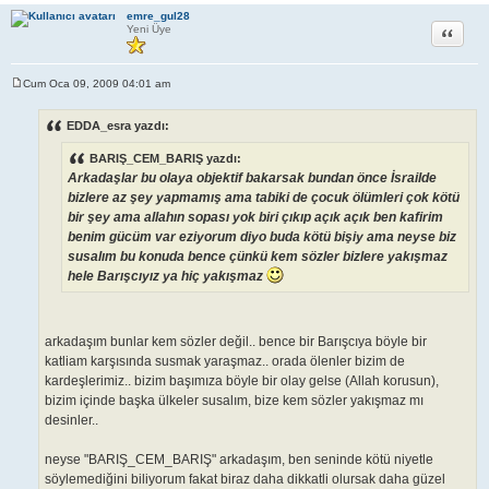
emre_gul28
Alıntı
Yeni Üye
Cum Oca 09, 2009 04:01 am
M
e
s
EDDA_esra yazdı:
a
j
BARIŞ_CEM_BARIŞ yazdı:
Arkadaşlar bu olaya objektif bakarsak bundan önce İsrailde
bizlere az şey yapmamış ama tabiki de çocuk ölümleri çok kötü
bir şey ama allahın sopası yok biri çıkıp açık açık ben kafirim
benim gücüm var eziyorum diyo buda kötü bişiy ama neyse biz
susalım bu konuda bence çünkü kem sözler bizlere yakışmaz
hele Barışcıyız ya hiç yakışmaz
arkadaşım bunlar kem sözler değil.. bence bir Barışcıya böyle bir
katliam karşısında susmak yaraşmaz.. orada ölenler bizim de
kardeşlerimiz.. bizim başımıza böyle bir olay gelse (Allah korusun),
bizim içinde başka ülkeler susalım, bize kem sözler yakışmaz mı
desinler..
neyse "BARIŞ_CEM_BARIŞ" arkadaşım, ben seninde kötü niyetle
söylemediğini biliyorum fakat biraz daha dikkatli olursak daha güzel