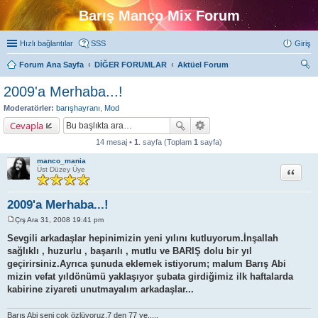
Barış Manço Mix Forum
Hızlı bağlantılar
SSS
Giriş
Forum Ana Sayfa
DİĞER FORUMLAR
Aktüel Forum
ra
2009'a Merhaba...!
Moderatörler:
barışhayranı
,
Mod
Cevapla
14 mesaj •
1
. sayfa (Toplam
1
sayfa)
manco_mania
Alıntı
Üst Düzey Üye
2009'a Merhaba...!
Çrş Ara 31, 2008 19:41 pm
M
e
Sevgili arkadaşlar hepinimizin yeni yılını kutluyorum.İnşallah
s
sağlıklı , huzurlu , başarılı , mutlu ve BARIŞ dolu bir yıl
a
j
geçirirsiniz.Ayrıca şunuda eklemek istiyorum; malum Barış Abi
mizin vefat yıldönümü yaklaşıyor şubata girdiğimiz ilk haftalarda
kabirine ziyareti unutmayalım arkadaşlar...
Barış Abi seni çok özlüyoruz,7 den 77 ye.....