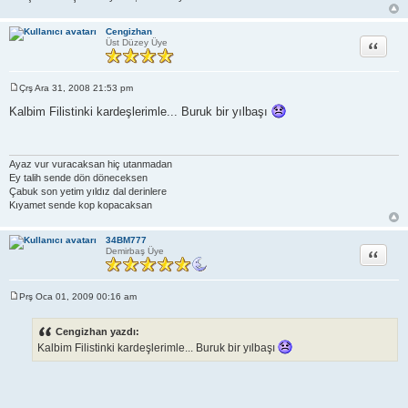
Cengizhan
Alıntı
Üst Düzey Üye
Çrş Ara 31, 2008 21:53 pm
M
e
Kalbim Filistinki kardeşlerimle... Buruk bir yılbaşı
s
a
j
Ayaz vur vuracaksan hiç utanmadan
Ey talih sende dön döneceksen
Çabuk son yetim yıldız dal derinlere
Kıyamet sende kop kopacaksan
34BM777
Alıntı
Demirbaş Üye
Prş Oca 01, 2009 00:16 am
M
e
s
Cengizhan yazdı:
a
Kalbim Filistinki kardeşlerimle... Buruk bir yılbaşı
j