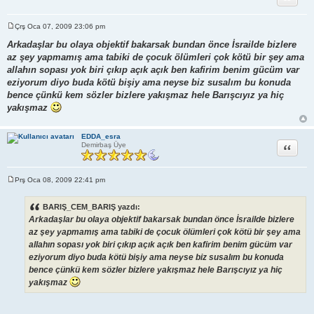
Çrş Oca 07, 2009 23:06 pm
M
e
Arkadaşlar bu olaya objektif bakarsak bundan önce İsrailde bizlere
s
az şey yapmamış ama tabiki de çocuk ölümleri çok kötü bir şey ama
a
j
allahın sopası yok biri çıkıp açık açık ben kafirim benim gücüm var
eziyorum diyo buda kötü bişiy ama neyse biz susalım bu konuda
bence çünkü kem sözler bizlere yakışmaz hele Barışcıyız ya hiç
yakışmaz
EDDA_esra
Alıntı
Demirbaş Üye
Prş Oca 08, 2009 22:41 pm
M
e
s
BARIŞ_CEM_BARIŞ yazdı:
a
Arkadaşlar bu olaya objektif bakarsak bundan önce İsrailde bizlere
j
az şey yapmamış ama tabiki de çocuk ölümleri çok kötü bir şey ama
allahın sopası yok biri çıkıp açık açık ben kafirim benim gücüm var
eziyorum diyo buda kötü bişiy ama neyse biz susalım bu konuda
bence çünkü kem sözler bizlere yakışmaz hele Barışcıyız ya hiç
yakışmaz