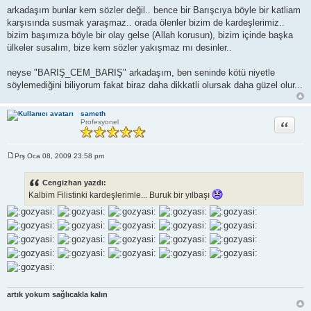
arkadaşım bunlar kem sözler değil.. bence bir Barışcıya böyle bir katliam
karşısında susmak yaraşmaz.. orada ölenler bizim de kardeşlerimiz..
bizim başımıza böyle bir olay gelse (Allah korusun), bizim içinde başka
ülkeler susalım, bize kem sözler yakışmaz mı desinler..
neyse "BARIŞ_CEM_BARIŞ" arkadaşım, ben seninde kötü niyetle
söylemediğini biliyorum fakat biraz daha dikkatli olursak daha güzel olur...
sameth
Alıntı
Profesyonel
Prş Oca 08, 2009 23:58 pm
M
e
s
Cengizhan yazdı:
a
Kalbim Filistinki kardeşlerimle... Buruk bir yılbaşı
j
artık yokum sağlıcakla kalın