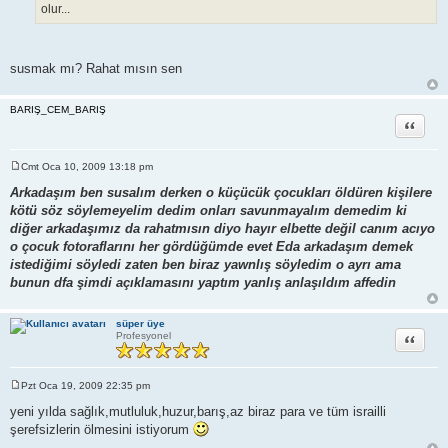
olur...
susmak mı? Rahat mısın sen
BARIŞ_CEM_BARIŞ
Alıntı
Cmt Oca 10, 2009 13:18 pm
M
e
Arkadaşım ben susalım derken o küçücük çocukları öldüren kişilere
s
kötü söz söylemeyelim dedim onları savunmayalım demedim ki
a
j
diğer arkadaşımız da rahatmısın diyo hayır elbette değil canım acıyo
o çocuk fotoraflarını her gördüğümde evet Eda arkadaşım demek
istediğimi söyledi zaten ben biraz yawnlış söyledim o ayrı ama
bunun dfa şimdi açıklamasını yaptım yanlış anlaşıldım affedin
süper üye
Alıntı
Profesyonel
Pzt Oca 19, 2009 22:35 pm
M
e
yeni yılda sağlık,mutluluk,huzur,barış,az biraz para ve tüm israilli
s
şerefsizlerin ölmesini istiyorum
a
j