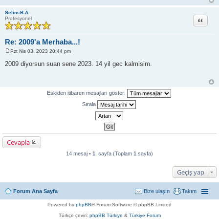
Selim-B.A
Alıntı
Profesyonel
Re: 2009'a Merhaba...!
Pzt Nis 03, 2023 20:44 pm
M
e
2009 diyorsun suan sene 2023. 14 yil gec kalmisim.
s
a
j
Eskiden itibaren mesajları göster:
Sırala
Cevapla
14 mesaj •
1
. sayfa (Toplam
1
sayfa)
Geçiş yap
Forum Ana Sayfa
Bize ulaşın
Takım
Powered by
phpBB
® Forum Software © phpBB Limited
Türkçe çeviri:
phpBB Türkiye
&
Türkiye Forum