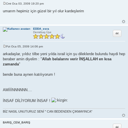
Cmt Oca 03, 2009 19:20 pm
M
e
umarım hepimiz için güzel bir yıl olur kardeşlerim
s
a
j
EDDA_esra
Alıntı
Demirbaş Üye
Pzt Oca 05, 2009 14:06 pm
M
e
arkadaşlar, yıldız tilbe yeni yılda israil için şu dileklerde bulundu haydi hep
s
beraber amin diyelim : "
Allah belalarını verir İNŞALLAH en kısa
a
j
zamanda
"
bende buna aynen katılıyorum !
AMİİİNNNNNN....
İNSAF DİLİYORUM İNSAF !
BİZ NASIL UNUTURUZ SENİ " CAN BEDENDEN ÇIKMAYINCA"
BARIŞ_CEM_BARIŞ
Alıntı