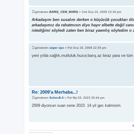
gönderen
BARIŞ_CEM_BARIŞ
»
Cmt Oca 10, 2009 13:18 pm
M
e
Arkadaşım ben susalım derken o küçücük çocukları öl
s
arkadaşımız da rahatmısın diyo hayır elbette değil ca
a
j
istediğimi söyledi zaten ben biraz yawnlış söyledim o 
gönderen
süper üye
»
Pzt Oca 19, 2009 22:35 pm
M
e
yeni yılda sağlık,mutluluk,huzur,barış,az biraz para ve tüm i
s
a
j
Re: 2009'a Merhaba...!
gönderen
Selim-B.A
»
Pzt Nis 03, 2023 20:44 pm
M
e
2009 diyorsun suan sene 2023. 14 yil gec kalmisim.
s
a
j
E