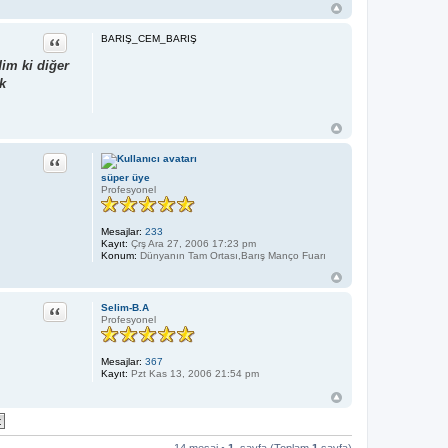
Alıntı
BARIŞ_CEM_BARIŞ
im ki diğer
k
Alıntı
süper üye
Profesyonel
Mesajlar:
233
Kayıt:
Çrş Ara 27, 2006 17:23 pm
Konum:
Dünyanın Tam Ortası,Barış Manço Fuarı
Alıntı
Selim-B.A
Profesyonel
Mesajlar:
367
Kayıt:
Pzt Kas 13, 2006 21:54 pm
14 mesaj •
1
. sayfa (Toplam
1
sayfa)