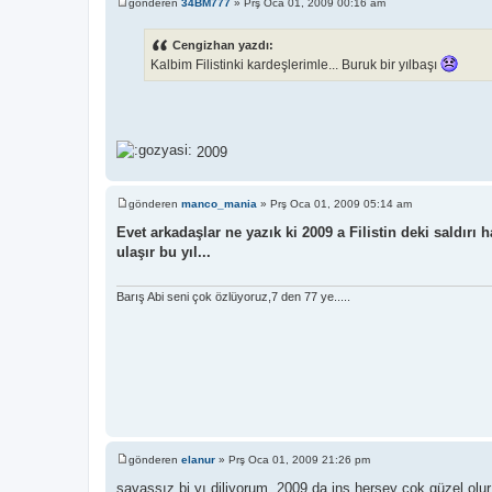
gönderen
34BM777
»
Prş Oca 01, 2009 00:16 am
M
e
s
Cengizhan yazdı:
a
Kalbim Filistinki kardeşlerimle... Buruk bir yılbaşı
j
2009
gönderen
manco_mania
»
Prş Oca 01, 2009 05:14 am
M
e
Evet arkadaşlar ne yazık ki 2009 a Filistin deki saldırı
s
ulaşır bu yıl...
a
j
Barış Abi seni çok özlüyoruz,7 den 77 ye.....
gönderen
elanur
»
Prş Oca 01, 2009 21:26 pm
M
e
savaşsız bi yı diliyorum..2009 da inş herşey çok güzel olur.