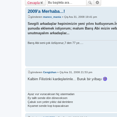
Cevapla
2009'a Merhaba...!
gönderen
manco_mania
»
Çrş Ara 31, 2008 19:41 pm
M
e
Sevgili arkadaşlar hepinimizin yeni yılını kutluyorum.İnş
s
şunuda eklemek istiyorum; malum Barış Abi mizin vefat 
a
j
unutmayalım arkadaşlar...
Barış Abi seni çok özlüyoruz,7 den 77 ye.....
gönderen
Cengizhan
»
Çrş Ara 31, 2008 21:53 pm
M
e
Kalbim Filistinki kardeşlerimle... Buruk bir yılbaşı
s
a
j
Ayaz vur vuracaksan hiç utanmadan
Ey talih sende dön döneceksen
Çabuk son yetim yıldız dal derinlere
Kıyamet sende kop kopacaksan