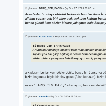
gönderen
BARIŞ_CEM_BARIŞ
»
Çrş Oca 07, 2009 23:06 pm
M
e
Arkadaşlar bu olaya objektif bakarsak bundan önce İsr
s
allahın sopası yok biri çıkıp açık açık ben kafirim b
a
j
bence çünkü kem sözler bizlere yakışmaz hele Barışcı
gönderen
EDDA_esra
»
Prş Oca 08, 2009 22:41 pm
M
e
s
BARIŞ_CEM_BARIŞ yazdı:
a
Arkadaşlar bu olaya objektif bakarsak bundan önce İsr
j
sopası yok biri çıkıp açık açık ben kafirim benim gü
sözler bizlere yakışmaz hele Barışcıyız ya hiç yakışm
arkadaşım bunlar kem sözler değil.. bence bir Barışcıya bö
bizim başımıza böyle bir olay gelse (Allah korusun), bizim
neyse "BARIŞ_CEM_BARIŞ" arkadaşım, ben seninde kötü niyet
gönderen
sameth
»
Prş Oca 08, 2009 23:58 pm
M
e
s
Cengizhan yazdı: