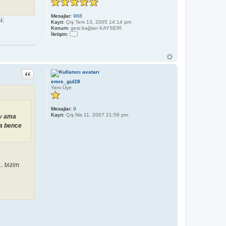
Mesajlar:
968
Kayıt:
Çrş Tem 13, 2005 14:14 pm
Konum:
gesi bağları KAYSERİ
İletişim:
İ
l
e
t
i
ş
Alıntı
i
emre_gul28
m
Yeni Üye
s
a
m
e
Mesajlar:
9
t
Kayıt:
Çrş Nis 11, 2007 21:56 pm
ey ama
h
da bence
.. bizim