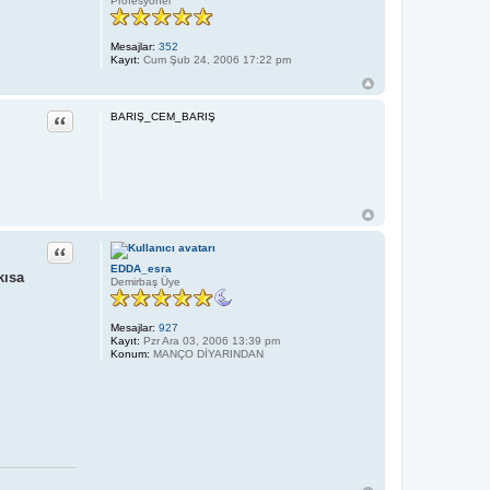
Profesyonel
Mesajlar:
352
Kayıt:
Cum Şub 24, 2006 17:22 pm
Alıntı
BARIŞ_CEM_BARIŞ
Alıntı
EDDA_esra
kısa
Demirbaş Üye
Mesajlar:
927
Kayıt:
Pzr Ara 03, 2006 13:39 pm
Konum:
MANÇO DİYARINDAN