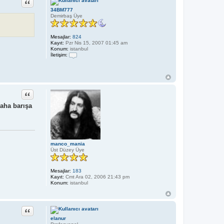
Alıntı
ş
34BM777
i
Demirbaş Üye
m
C
e
n
Mesajlar:
824
g
Kayıt:
Pzr Nis 15, 2007 01:45 am
i
Konum:
istanbul
z
İletişim:
h
İ
a
l
n
e
t
i
ş
Alıntı
i
m
raha barışa
3
4
B
M
7
7
manco_mania
7
Üst Düzey Üye
Mesajlar:
183
Kayıt:
Cmt Ara 02, 2006 21:43 pm
Konum:
istanbul
Alıntı
elanur