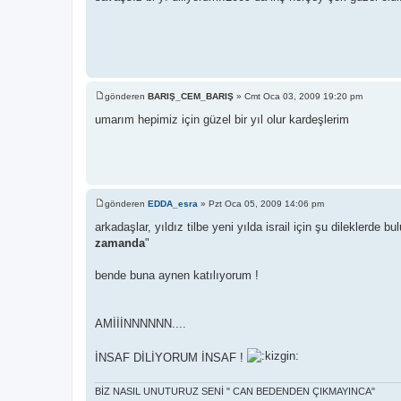
s
a
j
gönderen
BARIŞ_CEM_BARIŞ
»
Cmt Oca 03, 2009 19:20 pm
M
e
umarım hepimiz için güzel bir yıl olur kardeşlerim
s
a
j
gönderen
EDDA_esra
»
Pzt Oca 05, 2009 14:06 pm
M
e
arkadaşlar, yıldız tilbe yeni yılda israil için şu dileklerde 
s
zamanda
"
a
j
bende buna aynen katılıyorum !
AMİİİNNNNNN....
İNSAF DİLİYORUM İNSAF !
BİZ NASIL UNUTURUZ SENİ " CAN BEDENDEN ÇIKMAYINCA"