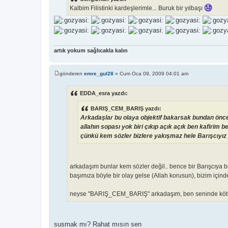
a
Kalbim Filistinki kardeşlerimle... Buruk bir yılbaşı
j
artık yokum sağlıcakla kalın
gönderen
emre_gul28
»
Cum Oca 09, 2009 04:01 am
M
e
s
EDDA_esra yazdı:
a
j
BARIŞ_CEM_BARIŞ yazdı:
Arkadaşlar bu olaya objektif bakarsak bundan önce
allahın sopası yok biri çıkıp açık açık ben kafiri
çünkü kem sözler bizlere yakışmaz hele Barışcıyı
arkadaşım bunlar kem sözler değil.. bence bir Barışcıya b
başımıza böyle bir olay gelse (Allah korusun), bizim için
neyse "BARIŞ_CEM_BARIŞ" arkadaşım, ben seninde kötü niy
susmak mı? Rahat mısın sen