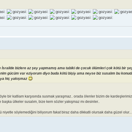
 İsrailde bizlere az şey yapmamış ama tabiki de çocuk ölümleri çok kötü bir ş
m benim gücüm var eziyorum diyo buda kötü bişiy ama neyse biz susalım bu konu
z ya hiç yakışmaz
öyle bir katliam karşısında susmak yaraşmaz.. orada ölenler bizim de kardeşlerimiz
de başka ülkeler susalım, bize kem sözler yakışmaz mı desinler..
etle söylemediğini biliyorum fakat biraz daha dikkatli olursak daha güzel olur...