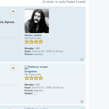
14 mesaj •
1
. sayfa (Toplam
1
sayfa)
Alıntı
niz.Ayrıca
manco_mania
Üst Düzey Üye
Mesajlar:
183
Kayıt:
Cmt Ara 02, 2006 21:43 pm
Konum:
istanbul
Alıntı
Cengizhan
Üst Düzey Üye
Mesajlar:
123
Kayıt:
Sal Oca 31, 2006 18:23 pm
Konum:
İstanbul
İletişim:
İ
l
e
t
i