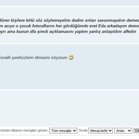
düren kişilere kötü söz söylemeyelim dedim onları savunmayalım demed
nım acıyo o çocuk fotoraflarını her gördüğümde evet Eda arkadaşım deme
ayrı ama bunun dfa şimdi açıklamasını yaptım yanlış anlaşıldım affedin
srailli şerefsizlerin ölmesini istiyorum
skiden itibaren mesajları göster:
Sırala