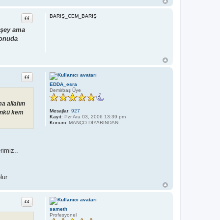
Alıntı
BARIŞ_CEM_BARIŞ
r şey ama
konuda
Alıntı
EDDA_esra
Demirbaş Üye
a allahın
Mesajlar:
927
çünkü kem
Kayıt:
Pzr Ara 03, 2006 13:39 pm
Konum:
MANÇO DİYARINDAN
rimiz..
ur...
Alıntı
sameth
Profesyonel