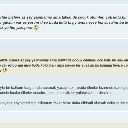
ailde bizlere az şey yapmamış ama tabiki de çocuk ölümleri çok kötü bi
enim gücüm var eziyorum diyo buda kötü bişiy ama neyse biz susalım bu 
yız ya hiç yakışmaz
ailde bizlere az şey yapmamış ama tabiki de çocuk ölümleri çok kötü bir şey am
cüm var eziyorum diyo buda kötü bişiy ama neyse biz susalım bu konuda bence 
az
yle bir katliam karşısında susmak yaraşmaz.. orada ölenler bizim de kardeşle
 içinde başka ülkeler susalım, bize kem sözler yakışmaz mı desinler..
le söylemediğini biliyorum fakat biraz daha dikkatli olursak daha güzel ol