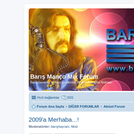
Barış Manço Mix Forum
BarışSeverler Kulübü Üyelerinin Resmi Buluşma Noktası
Hızlı bağlantılar
SSS
Forum Ana Sayfa
DİĞER FORUMLAR
Aktüel Forum
2009'a Merhaba...!
Moderatörler:
barışhayranı
,
Mod