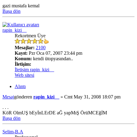
gazi mustafa kemal
Başa dön
rapin_kizi__
Rekortmen Üye
Mesajlar:
2100
Kayıt:
Pzr Oca 07, 2007 23:44 pm
Konum:
kendi ütopyasından..
İletişim:
İletişim rapin_kizi__
Web sitesi
Alıntı
Mesaj
gönderen
rapin_kizi__
»
Cmt May 31, 2008 18:07 pm
. . .
KöR OlmUŞ bEyİnLErDE aĞ yapMıŞ ÖrüMCEğİM
Başa dön
Selim-B.A