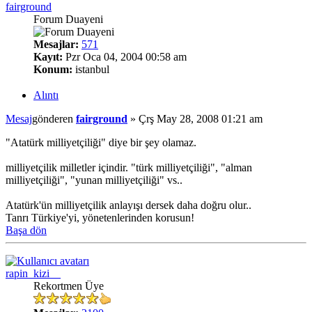
fairground
Forum Duayeni
Mesajlar:
571
Kayıt:
Pzr Oca 04, 2004 00:58 am
Konum:
istanbul
Alıntı
Mesaj
gönderen
fairground
»
Çrş May 28, 2008 01:21 am
"Atatürk milliyetçiliği" diye bir şey olamaz.
milliyetçilik milletler içindir. "türk milliyetçiliği", "alman
milliyetçiliği", "yunan milliyetçiliği" vs..
Atatürk'ün milliyetçilik anlayışı dersek daha doğru olur..
Tanrı Türkiye'yi, yönetenlerinden korusun!
Başa dön
rapin_kizi__
Rekortmen Üye