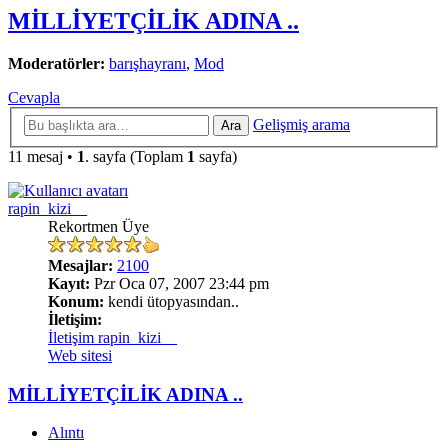
MİLLİYETÇİLİK ADINA ..
Moderatörler:
barışhayranı
,
Mod
Cevapla
Gelişmiş arama
Ara
11 mesaj •
1
. sayfa (Toplam
1
sayfa)
rapin_kizi__
Rekortmen Üye
Mesajlar:
2100
Kayıt:
Pzr Oca 07, 2007 23:44 pm
Konum:
kendi ütopyasından..
İletişim:
İletişim rapin_kizi__
Web sitesi
MİLLİYETÇİLİK ADINA ..
Alıntı