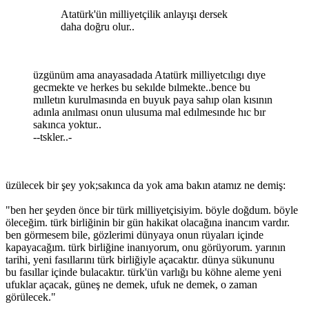
Atatürk'ün milliyetçilik anlayışı dersek
daha doğru olur..
üzgünüm ama anayasadada Atatürk milliyetcılıgı dıye
gecmekte ve herkes bu sekılde bılmekte..bence bu
mılletın kurulmasında en buyuk paya sahıp olan kısının
adınla anılması onun ulusuma mal edılmesınde hıc bır
sakınca yoktur..
--tskler..-
üzülecek bir şey yok;sakınca da yok ama bakın atamız ne demiş:
"ben her şeyden önce bir türk milliyetçisiyim. böyle doğdum. böyle
öleceğim. türk birliğinin bir gün hakikat olacağına inancım vardır.
ben görmesem bile, gözlerimi dünyaya onun rüyaları içinde
kapayacağım. türk birliğine inanıyorum, onu görüyorum. yarının
tarihi, yeni fasıllarını türk birliğiyle açacaktır. dünya sükununu
bu fasıllar içinde bulacaktır. türk'ün varlığı bu köhne aleme yeni
ufuklar açacak, güneş ne demek, ufuk ne demek, o zaman
görülecek."