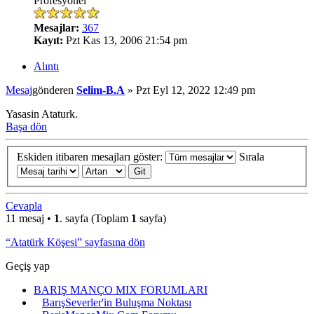
Profesyonel
Mesajlar:
367
Kayıt:
Pzt Kas 13, 2006 21:54 pm
Alıntı
Mesaj
gönderen
Selim-B.A
»
Pzt Eyl 12, 2022 12:49 pm
Yasasin Ataturk.
Başa dön
Eskiden itibaren mesajları göster:
Sırala
Cevapla
11 mesaj •
1
. sayfa (Toplam
1
sayfa)
“Atatürk Köşesi” sayfasına dön
Geçiş yap
BARIŞ MANÇO MIX FORUMLARI
BarışSeverler'in Buluşma Noktası