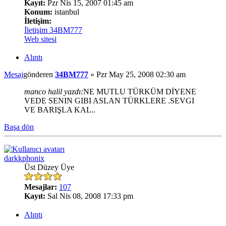
Kayıt:
Pzr Nis 15, 2007 01:45 am
Konum:
istanbul
İletişim:
İletişim 34BM777
Web sitesi
Alıntı
Mesaj
gönderen
34BM777
»
Pzr May 25, 2008 02:30 am
manco halil yazdı:
NE MUTLU TÜRKÜM DİYENE
VEDE SENIN GIBI ASLAN TÜRKLERE .SEVGI
VE BARIŞLA KAL..
Başa dön
darkkphonix
Üst Düzey Üye
Mesajlar:
107
Kayıt:
Sal Nis 08, 2008 17:33 pm
Alıntı