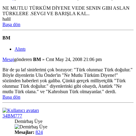
NE MUTLU TÜRKÜM DİYENE VEDE SENIN GIBI ASLAN
TÜRKLERE .SEVGI VE BARIŞLA KAL..
halil
Başa dön
BM
Alıntı
Mesaj
gönderen
BM
»
Cmt May 24, 2008 21:06 pm
Bir de şu laf sinirlerimi çok bozuyor: "Türk olunmaz Türk doğulur."
Böyle diyenlerin Ulu Önder'in "Ne Mutlu Türküm Diyene!"
sözünden haberleri yok galiba. Çünkü gerçek milliyetçilik "Türk
olunmaz Türk doğulur." diyenlerinki gibi olsaydı, Atatürk "Ne
mutlu Türk olana." ve "Kahrolsun Türk olmayanlar." derdi.
Başa dön
34BM777
Demirbaş Üye
Mesajlar:
824