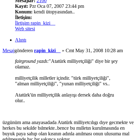
Mesajlar:
2100
Kayıt:
Pzr Oca 07, 2007 23:44 pm
Konum:
kendi ütopyasından..
İletişim:
İletişim rapin_kizi__
Web sitesi
Alıntı
Mesaj
gönderen
rapin_kizi__
»
Cmt May 31, 2008 10:28 am
fairground yazdı:
"Atatürk milliyetçiliği" diye bir şey
olamaz.
milliyetçilik milletler içindir. "türk milliyetçiliği",
"alman milliyetçiliği", "yunan milliyetçiliği" vs..
Atatürk'ün milliyetçilik anlayışı dersek daha doğru
olur..
üzgünüm ama anayasadada Atatürk milliyetcılıgı dıye gecmekte ve
herkes bu sekılde bılmekte..bence bu mılletın kurulmasında en
buyuk paya sahıp olan kısının adınla anılması onun ulusuma mal
edılmesınde hıc bır sakınca yoktur..