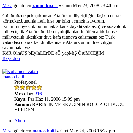
Mesaj
gönderen
rapin_kizi__
»
Cum May 23, 2008 23:40 pm
Günümüzde pek çok ınsan Atatürk milliyetçiliğini faşizm olarak
görmekte.bununla ılgılı kısa bır bılgı vermek istiyorum.
iki tür milliyetclık bulunmakta kana dayalı(kafatascı) ve sosyolojik
milliyetçilik.Atatürk'ün ki sosyolojik olandı.lütfen artık kımse
milliyetcılık ırkcılıktır dıye kafa tutmaya calısmasın.bız Türk
vatandaşı olarak kendı ülkemizde Atatürk'ün milliyetcılıgını
savunmaktayız.
KöR OlmUŞ bEyİnLErDE aĞ yapMıŞ ÖrüMCEğİM
Başa dön
manco halil
Profesyonel
Mesajlar:
316
Kayıt:
Pzr Haz 11, 2006 15:09 pm
Konum:
BARIŞ"IN VE SEVGİNİN BOLCA OLDUĞU
YERDEN..
Alıntı
Mesaj
gönderen
manco halil
»
Cmt May 24, 2008 15:22 pm