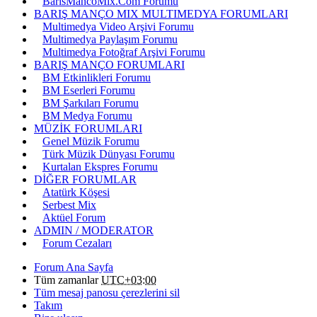
BarisMancoMix.Com Forumu
BARIŞ MANÇO MIX MULTIMEDYA FORUMLARI
Multimedya Video Arşivi Forumu
Multimedya Paylaşım Forumu
Multimedya Fotoğraf Arşivi Forumu
BARIŞ MANÇO FORUMLARI
BM Etkinlikleri Forumu
BM Eserleri Forumu
BM Şarkıları Forumu
BM Medya Forumu
MÜZİK FORUMLARI
Genel Müzik Forumu
Türk Müzik Dünyası Forumu
Kurtalan Ekspres Forumu
DİĞER FORUMLAR
Atatürk Köşesi
Serbest Mix
Aktüel Forum
ADMIN / MODERATOR
Forum Cezaları
Forum Ana Sayfa
Tüm zamanlar
UTC+03:00
Tüm mesaj panosu çerezlerini sil
Takım