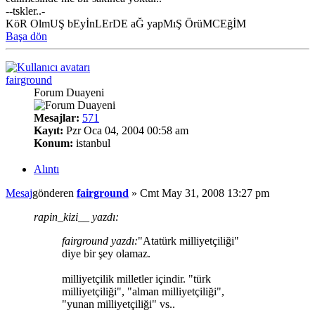
--tskler..-
KöR OlmUŞ bEyİnLErDE aĞ yapMıŞ ÖrüMCEğİM
Başa dön
fairground
Forum Duayeni
Mesajlar:
571
Kayıt:
Pzr Oca 04, 2004 00:58 am
Konum:
istanbul
Alıntı
Mesaj
gönderen
fairground
»
Cmt May 31, 2008 13:27 pm
rapin_kizi__ yazdı:
fairground yazdı:
"Atatürk milliyetçiliği"
diye bir şey olamaz.
milliyetçilik milletler içindir. "türk
milliyetçiliği", "alman milliyetçiliği",
"yunan milliyetçiliği" vs..