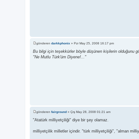
gönderen
darkkphonix
»
Pzr May 25, 2008 16:17 pm
M
e
Bu bilgi için teşekkürler böyle düşünen kişilerin olduğunu
s
"Ne Mutlu Türk'üm Diyene!..."
a
j
gönderen
fairground
»
Çrş May 28, 2008 01:21 am
M
e
"Atatürk milliyetçiliği" diye bir şey olamaz.
s
a
j
milliyetçilik milletler içindir. "türk milliyetçiliği", "alman milli