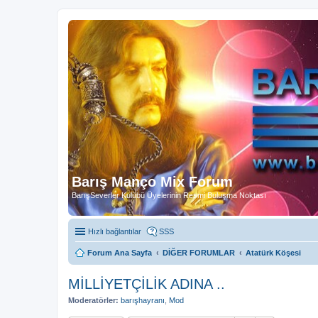
Barış Manço Mix Forum
BarışSeverler Kulübü Üyelerinin Resmi Buluşma Noktası
Hızlı bağlantılar
SSS
Forum Ana Sayfa
DİĞER FORUMLAR
Atatürk Köşesi
MİLLİYETÇİLİK ADINA ..
Moderatörler:
barışhayranı
,
Mod