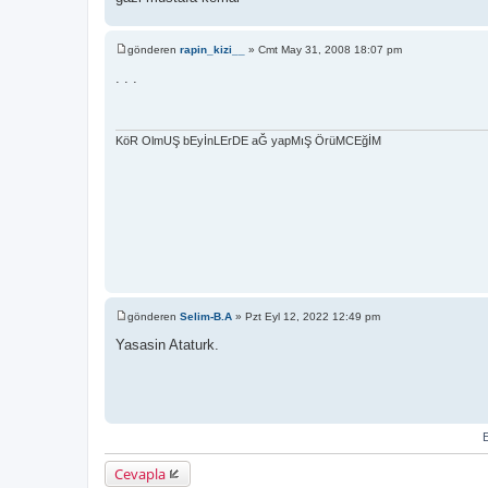
gönderen
rapin_kizi__
»
Cmt May 31, 2008 18:07 pm
M
e
. . .
s
a
j
KöR OlmUŞ bEyİnLErDE aĞ yapMıŞ ÖrüMCEğİM
gönderen
Selim-B.A
»
Pzt Eyl 12, 2022 12:49 pm
M
e
Yasasin Ataturk.
s
a
j
E
Cevapla