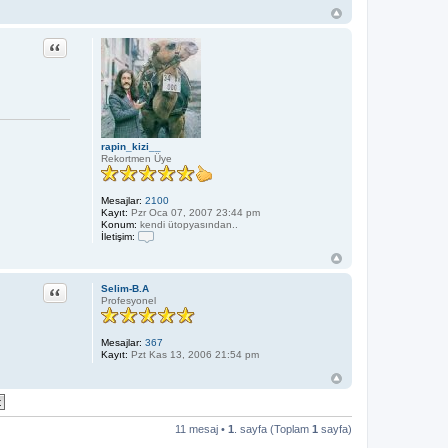
Alıntı
rapin_kizi__
Rekortmen Üye
Mesajlar:
2100
Kayıt:
Pzr Oca 07, 2007 23:44 pm
Konum:
kendi ütopyasından..
İletişim:
İ
l
e
t
Alıntı
Selim-B.A
i
Profesyonel
ş
i
m
Mesajlar:
367
r
Kayıt:
Pzt Kas 13, 2006 21:54 pm
a
p
i
n
_
k
i
11 mesaj •
1
. sayfa (Toplam
1
sayfa)
z