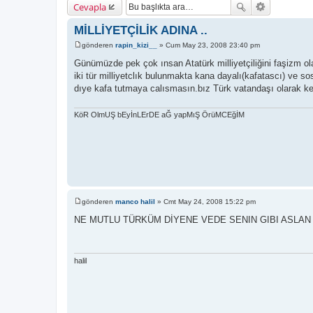
Cevapla
MİLLİYETÇİLİK ADINA ..
gönderen
rapin_kizi__
»
Cum May 23, 2008 23:40 pm
M
e
Günümüzde pek çok ınsan Atatürk milliyetçiliğini faşizm ola
s
iki tür milliyetclık bulunmakta kana dayalı(kafatascı) ve sosyo
a
j
dıye kafa tutmaya calısmasın.bız Türk vatandaşı olarak ke
KöR OlmUŞ bEyİnLErDE aĞ yapMıŞ ÖrüMCEğİM
gönderen
manco halil
»
Cmt May 24, 2008 15:22 pm
M
e
NE MUTLU TÜRKÜM DİYENE VEDE SENIN GIBI ASLAN 
s
a
j
halil