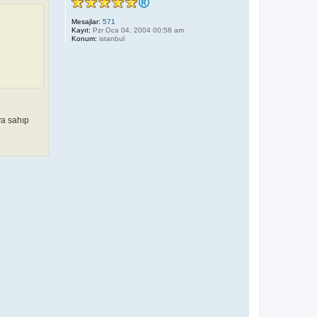
_
k
i
Mesajlar:
571
z
Kayıt:
Pzr Oca 04, 2004 00:58 am
i
Konum:
istanbul
_
_
ya sahıp