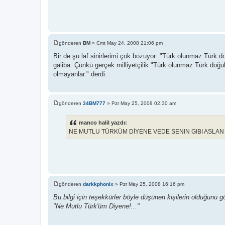
gönderen
BM
»
Cmt May 24, 2008 21:06 pm
M
e
Bir de şu laf sinirlerimi çok bozuyor: "Türk olunmaz Türk 
s
galiba. Çünkü gerçek milliyetçilik "Türk olunmaz Türk doğul
a
j
olmayanlar." derdi.
gönderen
34BM777
»
Pzr May 25, 2008 02:30 am
M
e
s
manco halil yazdı:
a
NE MUTLU TÜRKÜM DİYENE VEDE SENIN GIBI ASLAN 
j
gönderen
darkkphonix
»
Pzr May 25, 2008 16:16 pm
M
e
Bu bilgi için teşekkürler böyle düşünen kişilerin olduğunu
s
"Ne Mutlu Türk'üm Diyene!..."
a
j