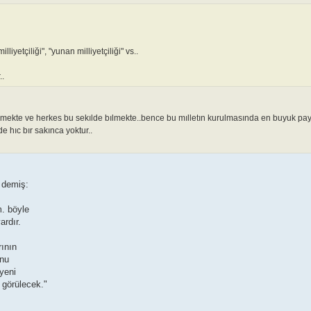
milliyetçiliği", "yunan milliyetçiliği" vs..
..
mekte ve herkes bu sekılde bılmekte..bence bu mılletın kurulmasında en buyuk pa
 hıc bır sakınca yoktur..
 demiş:
m. böyle
ardır.
rının
unu
 yeni
görülecek."