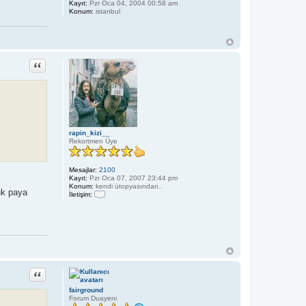
Kayıt:
Pzr Oca 04, 2004 00:58 am
Konum:
istanbul
Alıntı
rapin_kizi__
Rekortmen Üye
Mesajlar:
2100
Kayıt:
Pzr Oca 07, 2007 23:44 pm
Konum:
kendi ütopyasından..
uk paya
İletişim:
İ
l
e
t
i
ş
i
m
r
Alıntı
a
p
fairground
i
Forum Duayeni
n