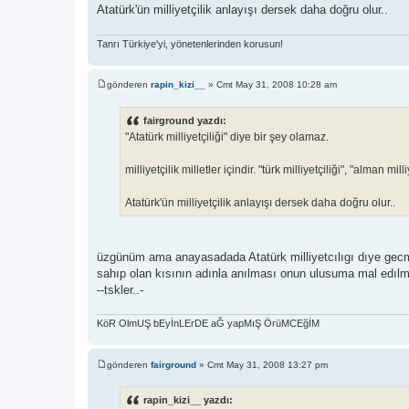
Atatürk'ün milliyetçilik anlayışı dersek daha doğru olur..
Tanrı Türkiye'yi, yönetenlerinden korusun!
gönderen
rapin_kizi__
»
Cmt May 31, 2008 10:28 am
M
e
s
fairground yazdı:
a
"Atatürk milliyetçiliği" diye bir şey olamaz.
j
milliyetçilik milletler içindir. "türk milliyetçiliği", "alman milli
Atatürk'ün milliyetçilik anlayışı dersek daha doğru olur..
üzgünüm ama anayasadada Atatürk milliyetcılıgı dıye gecm
sahıp olan kısının adınla anılması onun ulusuma mal edılm
--tskler..-
KöR OlmUŞ bEyİnLErDE aĞ yapMıŞ ÖrüMCEğİM
gönderen
fairground
»
Cmt May 31, 2008 13:27 pm
M
e
s
rapin_kizi__ yazdı:
a