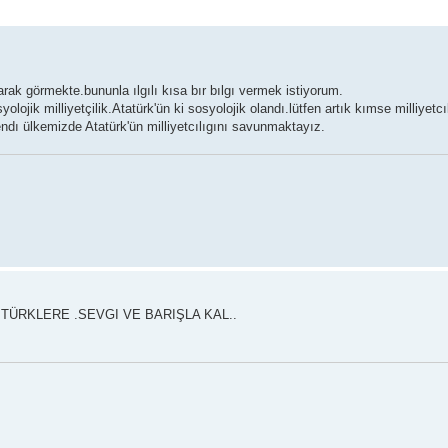
rak görmekte.bununla ılgılı kısa bır bılgı vermek istiyorum.
lojik milliyetçilik.Atatürk'ün ki sosyolojik olandı.lütfen artık kımse milliyetcılı
ndı ülkemizde Atatürk'ün milliyetcılıgını savunmaktayız.
TÜRKLERE .SEVGI VE BARIŞLA KAL..