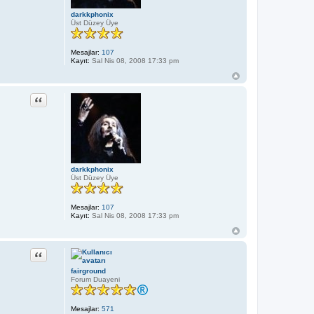
M
darkkphonix
7
Üst Düzey Üye
7
7
Mesajlar:
107
Kayıt:
Sal Nis 08, 2008 17:33 pm
Alıntı
darkkphonix
Üst Düzey Üye
Mesajlar:
107
Kayıt:
Sal Nis 08, 2008 17:33 pm
Alıntı
fairground
Forum Duayeni
Mesajlar:
571