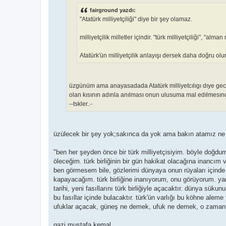
j
fairground yazdı:
"Atatürk milliyetçiliği" diye bir şey olamaz.
milliyetçilik milletler içindir. "türk milliyetçiliği", "alman 
Atatürk'ün milliyetçilik anlayışı dersek daha doğru olur
üzgünüm ama anayasadada Atatürk milliyetcılıgı dıye gec
olan kısının adınla anılması onun ulusuma mal edılmesınde
--tskler..-
üzülecek bir şey yok;sakınca da yok ama bakın atamız ne
"ben her şeyden önce bir türk milliyetçisiyim. böyle doğdu
öleceğim. türk birliğinin bir gün hakikat olacağına inancım v
ben görmesem bile, gözlerimi dünyaya onun rüyaları içinde
kapayacağım. türk birliğine inanıyorum, onu görüyorum. ya
tarihi, yeni fasıllarını türk birliğiyle açacaktır. dünya sükun
bu fasıllar içinde bulacaktır. türk'ün varlığı bu köhne aleme
ufuklar açacak, güneş ne demek, ufuk ne demek, o zaman 
gazi mustafa kemal