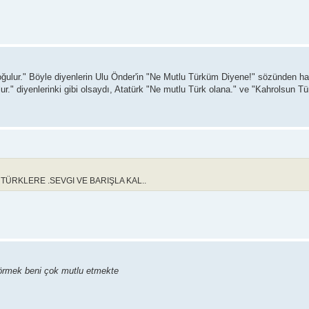
doğulur." Böyle diyenlerin Ulu Önder'in "Ne Mutlu Türküm Diyene!" sözünden ha
ur." diyenlerinki gibi olsaydı, Atatürk "Ne mutlu Türk olana." ve "Kahrolsun Tü
TÜRKLERE .SEVGI VE BARIŞLA KAL..
 görmek beni çok mutlu etmekte