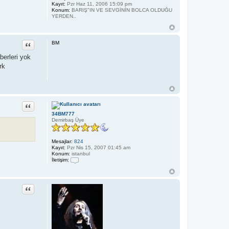
i
Kayıt:
Pzr Haz 11, 2006 15:09 pm
_
Konum:
BARIŞ"IN VE SEVGİNİN BOLCA OLDUĞU
_
YERDEN..
Alıntı
BM
berleri yok
rk
Alıntı
34BM777
Demirbaş Üye
Mesajlar:
824
Kayıt:
Pzr Nis 15, 2007 01:45 am
Konum:
istanbul
İletişim:
İ
l
e
t
Alıntı
i
ş
i
m
3
4
B