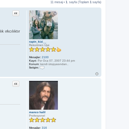
11 mesaj •
1
. sayfa (Toplam
1
sayfa)
Alıntı
k ırkcılıktır
rapin_kizi__
Rekortmen Üye
Mesajlar:
2100
Kayıt:
Pzr Oca 07, 2007 23:44 pm
Konum:
kendi ütopyasından..
İletişim:
İ
l
e
t
Alıntı
i
ş
i
m
r
a
p
i
manco halil
n
Profesyonel
_
k
i
z
Mesajlar:
316