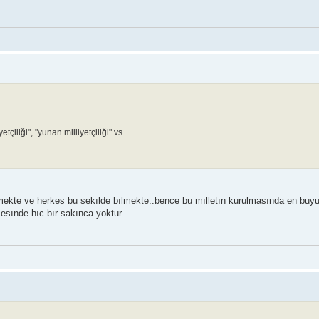
yetçiliği", "yunan milliyetçiliği" vs..
ekte ve herkes bu sekılde bılmekte..bence bu mılletın kurulmasında en buy
esınde hıc bır sakınca yoktur..