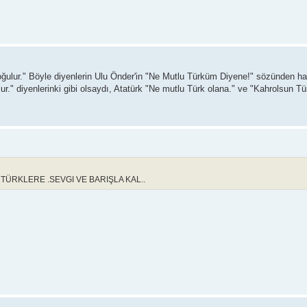
doğulur." Böyle diyenlerin Ulu Önder'in "Ne Mutlu Türküm Diyene!" sözünden ha
ur." diyenlerinki gibi olsaydı, Atatürk "Ne mutlu Türk olana." ve "Kahrolsun Tü
TÜRKLERE .SEVGI VE BARIŞLA KAL..