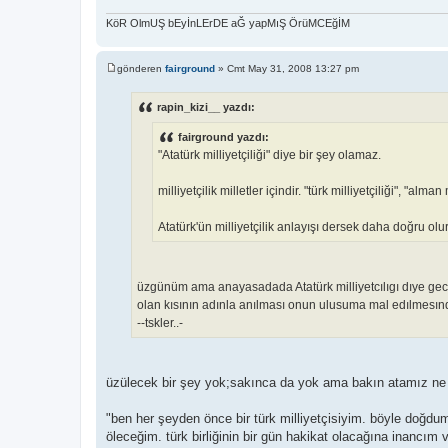
KöR OlmUŞ bEyİnLErDE aĞ yapMıŞ ÖrüMCEğİM
gönderen
fairground
»
Cmt May 31, 2008 13:27 pm
M
e
s
rapin_kizi__ yazdı:
a
j
fairground yazdı:
"Atatürk milliyetçiliği" diye bir şey olamaz.
milliyetçilik milletler içindir. "türk milliyetçiliği", "alman 
Atatürk'ün milliyetçilik anlayışı dersek daha doğru olur
üzgünüm ama anayasadada Atatürk milliyetcılıgı dıye gec
olan kısının adınla anılması onun ulusuma mal edılmesınde
--tskler..-
üzülecek bir şey yok;sakınca da yok ama bakın atamız ne
"ben her şeyden önce bir türk milliyetçisiyim. böyle doğdu
öleceğim. türk birliğinin bir gün hakikat olacağına inancım v