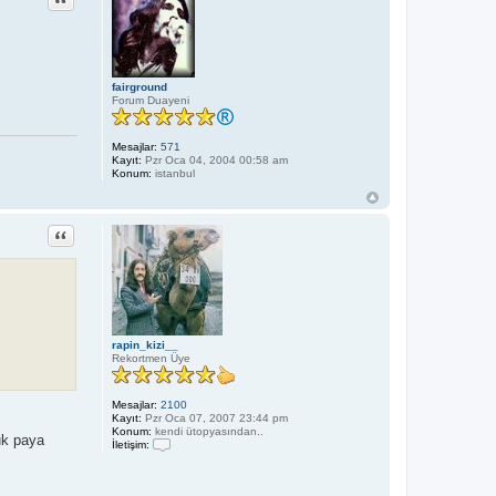
fairground
Forum Duayeni
Mesajlar:
571
Kayıt:
Pzr Oca 04, 2004 00:58 am
Konum:
istanbul
Alıntı
rapin_kizi__
Rekortmen Üye
Mesajlar:
2100
Kayıt:
Pzr Oca 07, 2007 23:44 pm
Konum:
kendi ütopyasından..
uk paya
İletişim:
İ
l
e