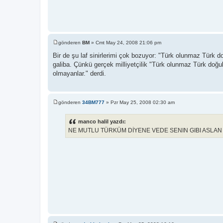
gönderen
BM
»
Cmt May 24, 2008 21:06 pm
M
e
Bir de şu laf sinirlerimi çok bozuyor: "Türk olunmaz Türk 
s
galiba. Çünkü gerçek milliyetçilik "Türk olunmaz Türk doğul
a
j
olmayanlar." derdi.
gönderen
34BM777
»
Pzr May 25, 2008 02:30 am
M
e
s
manco halil yazdı:
a
NE MUTLU TÜRKÜM DİYENE VEDE SENIN GIBI ASLAN 
j