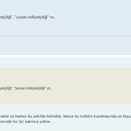
yetçiliği", "yunan milliyetçiliği" vs..
yetçiliği", "yunan milliyetçiliği" vs..
ekte ve herkes bu sekılde bılmekte..bence bu mılletın kurulmasında en buy
esınde hıc bır sakınca yoktur..