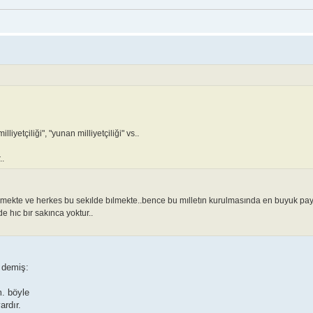
milliyetçiliği", "yunan milliyetçiliği" vs..
..
mekte ve herkes bu sekılde bılmekte..bence bu mılletın kurulmasında en buyuk pa
 hıc bır sakınca yoktur..
 demiş:
m. böyle
ardır.