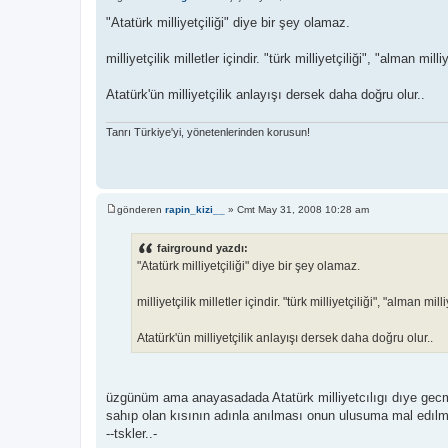
M
e
"Atatürk milliyetçiliği" diye bir şey olamaz.
s
a
j
milliyetçilik milletler içindir. "türk milliyetçiliği", "alman milli
Atatürk'ün milliyetçilik anlayışı dersek daha doğru olur..
Tanrı Türkiye'yi, yönetenlerinden korusun!
gönderen
rapin_kizi__
»
Cmt May 31, 2008 10:28 am
M
e
s
fairground yazdı:
a
"Atatürk milliyetçiliği" diye bir şey olamaz.
j
milliyetçilik milletler içindir. "türk milliyetçiliği", "alman milli
Atatürk'ün milliyetçilik anlayışı dersek daha doğru olur..
üzgünüm ama anayasadada Atatürk milliyetcılıgı dıye gecm
sahıp olan kısının adınla anılması onun ulusuma mal edılm
--tskler..-