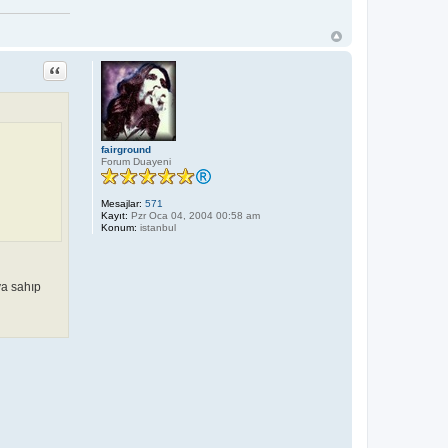
t
i
ş
i
m
r
Alıntı
a
p
i
n
_
k
i
fairground
z
Forum Duayeni
i
_
_
Mesajlar:
571
Kayıt:
Pzr Oca 04, 2004 00:58 am
Konum:
istanbul
ya sahıp