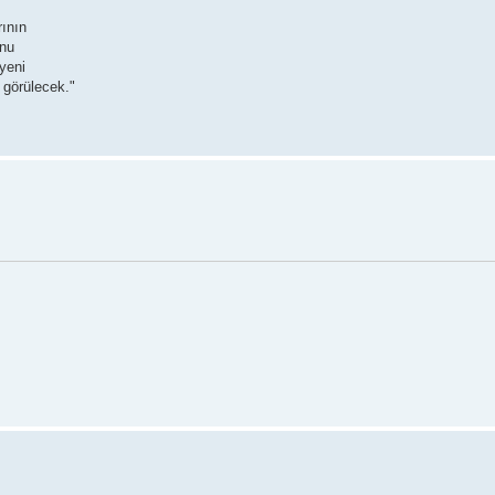
rının
unu
 yeni
görülecek."