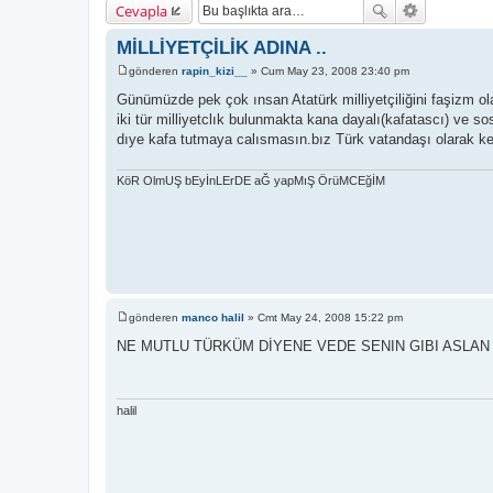
Cevapla
MİLLİYETÇİLİK ADINA ..
gönderen
rapin_kizi__
»
Cum May 23, 2008 23:40 pm
M
e
Günümüzde pek çok ınsan Atatürk milliyetçiliğini faşizm ola
s
iki tür milliyetclık bulunmakta kana dayalı(kafatascı) ve sosyo
a
j
dıye kafa tutmaya calısmasın.bız Türk vatandaşı olarak ke
KöR OlmUŞ bEyİnLErDE aĞ yapMıŞ ÖrüMCEğİM
gönderen
manco halil
»
Cmt May 24, 2008 15:22 pm
M
e
NE MUTLU TÜRKÜM DİYENE VEDE SENIN GIBI ASLAN 
s
a
j
halil