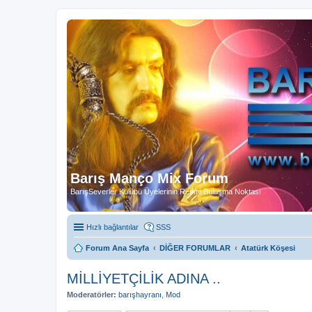
Barış Manço Mix Forum
BarışSeverler Kulübü Üyelerinin Resmi Buluşma Noktası
Hızlı bağlantılar
SSS
Forum Ana Sayfa
DİĞER FORUMLAR
Atatürk Köşesi
MİLLİYETÇİLİK ADINA ..
Moderatörler:
barışhayranı
,
Mod