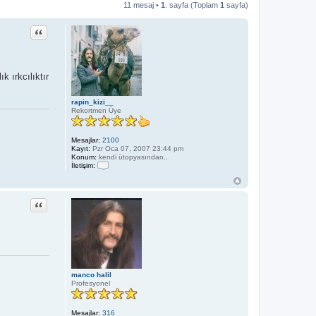
11 mesaj •
1
. sayfa (Toplam
1
sayfa)
Alıntı
k ırkcılıktır
rapin_kizi__
Rekortmen Üye
Mesajlar:
2100
Kayıt:
Pzr Oca 07, 2007 23:44 pm
Konum:
kendi ütopyasından..
İletişim:
İ
l
e
t
Alıntı
i
ş
i
m
r
a
p
i
manco halil
n
Profesyonel
_
k
i
z
Mesajlar:
316