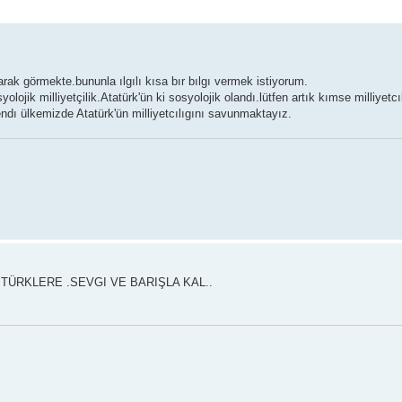
rak görmekte.bununla ılgılı kısa bır bılgı vermek istiyorum.
lojik milliyetçilik.Atatürk'ün ki sosyolojik olandı.lütfen artık kımse milliyetcılı
ndı ülkemizde Atatürk'ün milliyetcılıgını savunmaktayız.
TÜRKLERE .SEVGI VE BARIŞLA KAL..