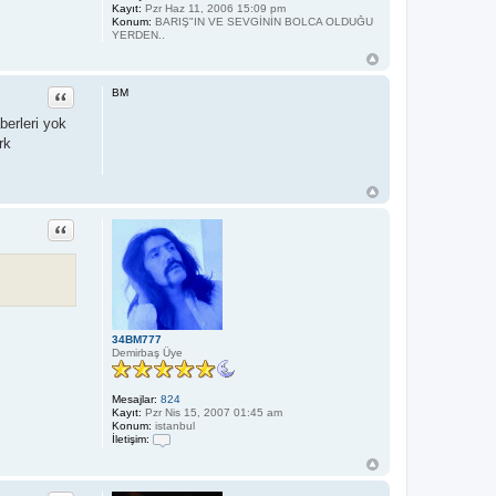
i
Kayıt:
Pzr Haz 11, 2006 15:09 pm
_
Konum:
BARIŞ"IN VE SEVGİNİN BOLCA OLDUĞU
_
YERDEN..
Alıntı
BM
berleri yok
rk
Alıntı
34BM777
Demirbaş Üye
Mesajlar:
824
Kayıt:
Pzr Nis 15, 2007 01:45 am
Konum:
istanbul
İletişim:
İ
l
e
t