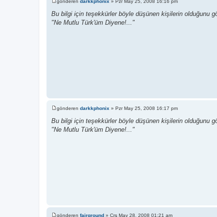
gönderen
darkkphonix
»
Pzr May 25, 2008 16:16 pm
M
e
Bu bilgi için teşekkürler böyle düşünen kişilerin olduğunu
s
"Ne Mutlu Türk'üm Diyene!..."
a
j
gönderen
darkkphonix
»
Pzr May 25, 2008 16:17 pm
M
e
Bu bilgi için teşekkürler böyle düşünen kişilerin olduğunu
s
"Ne Mutlu Türk'üm Diyene!..."
a
j
gönderen
fairground
»
Çrş May 28, 2008 01:21 am