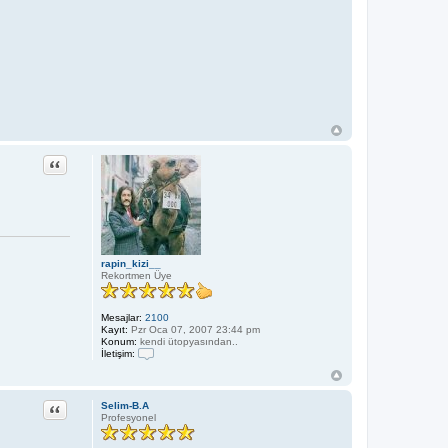
Alıntı
rapin_kizi__
Rekortmen Üye
Mesajlar:
2100
Kayıt:
Pzr Oca 07, 2007 23:44 pm
Konum:
kendi ütopyasından..
İletişim:
İ
l
e
t
Alıntı
Selim-B.A
i
Profesyonel
ş
i