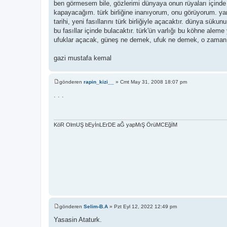
ben görmesem bile, gözlerimi dünyaya onun rüyaları içinde
kapayacağım. türk birliğine inanıyorum, onu görüyorum. ya
tarihi, yeni fasıllarını türk birliğiyle açacaktır. dünya sükun
bu fasıllar içinde bulacaktır. türk'ün varlığı bu köhne aleme
ufuklar açacak, güneş ne demek, ufuk ne demek, o zaman 
gazi mustafa kemal
gönderen
rapin_kizi__
»
Cmt May 31, 2008 18:07 pm
M
e
. . .
s
a
j
KöR OlmUŞ bEyİnLErDE aĞ yapMıŞ ÖrüMCEğİM
gönderen
Selim-B.A
»
Pzt Eyl 12, 2022 12:49 pm
M
e
Yasasin Ataturk.
s