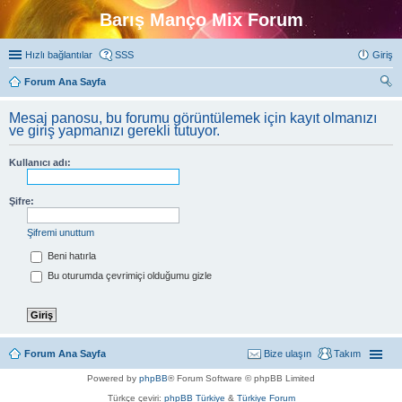
Barış Manço Mix Forum
Hızlı bağlantılar
SSS
Giriş
Forum Ana Sayfa
ra
Mesaj panosu, bu forumu görüntülemek için kayıt olmanızı
ve giriş yapmanızı gerekli tutuyor.
Kullanıcı adı:
Şifre:
Şifremi unuttum
Beni hatırla
Bu oturumda çevrimiçi olduğumu gizle
Forum Ana Sayfa
Bize ulaşın
Takım
Powered by
phpBB
® Forum Software © phpBB Limited
Türkçe çeviri:
phpBB Türkiye
&
Türkiye Forum