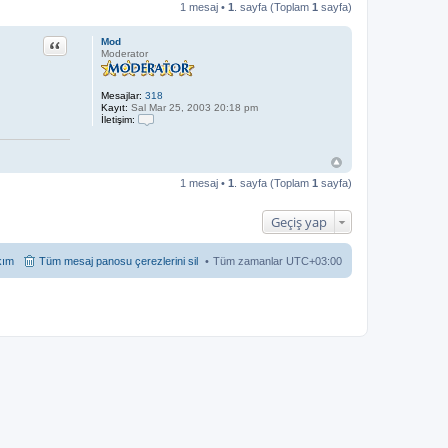
1 mesaj •
1
. sayfa (Toplam
1
sayfa)
Alıntı
Mod
Moderator
Mesajlar:
318
Kayıt:
Sal Mar 25, 2003 20:18 pm
İletişim:
İ
l
e
t
i
1 mesaj •
1
. sayfa (Toplam
1
sayfa)
ş
i
m
Geçiş yap
M
o
d
kım
Tüm mesaj panosu çerezlerini sil
Tüm zamanlar
UTC+03:00