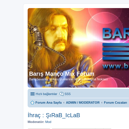
Barış Manço Mix Forum
BarışSeverler Kulübü Üyelerinin Resmi Buluşma Noktası
Hızlı bağlantılar
SSS
Forum Ana Sayfa
ADMIN / MODERATOR
Forum Cezaları
İhraç : ŞıRaB_IcLaB
Moderatör:
Mod