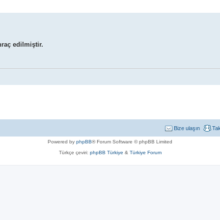
raç edilmiştir.
Bize ulaşın
Ta
Powered by
phpBB
® Forum Software © phpBB Limited
Türkçe çeviri:
phpBB Türkiye
&
Türkiye Forum