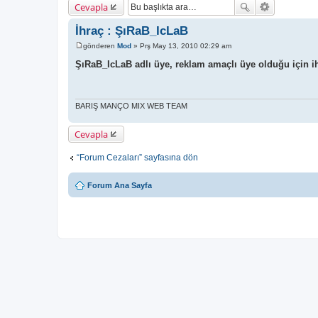
Cevapla
İhraç : ŞıRaB_IcLaB
gönderen
Mod
»
Prş May 13, 2010 02:29 am
M
e
ŞıRaB_IcLaB adlı üye, reklam amaçlı üye olduğu için ih
s
a
j
BARIŞ MANÇO MIX WEB TEAM
Cevapla
“Forum Cezaları” sayfasına dön
Forum Ana Sayfa