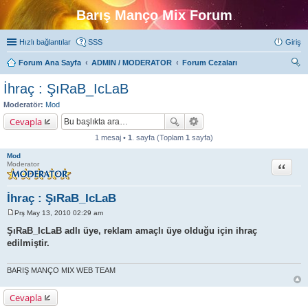
Barış Manço Mix Forum
Hızlı bağlantılar
SSS
Giriş
Forum Ana Sayfa
ADMIN / MODERATOR
Forum Cezaları
ra
İhraç : ŞıRaB_IcLaB
Moderatör:
Mod
Cevapla
1 mesaj •
1
. sayfa (Toplam
1
sayfa)
Mod
Alıntı
Moderator
İhraç : ŞıRaB_IcLaB
Prş May 13, 2010 02:29 am
M
e
ŞıRaB_IcLaB adlı üye, reklam amaçlı üye olduğu için ihraç
s
edilmiştir.
a
j
BARIŞ MANÇO MIX WEB TEAM
Cevapla