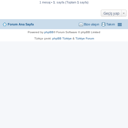
1 mesaj •
1
. sayfa (Toplam
1
sayfa)
Geçiş yap
Forum Ana Sayfa
Bize ulaşın
Takım
Powered by
phpBB
® Forum Software © phpBB Limited
Türkçe çeviri:
phpBB Türkiye
&
Türkiye Forum