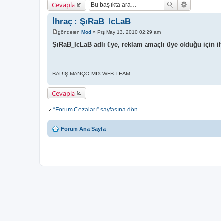
Cevapla
İhraç : ŞıRaB_IcLaB
gönderen
Mod
»
Prş May 13, 2010 02:29 am
M
e
ŞıRaB_IcLaB adlı üye, reklam amaçlı üye olduğu için ih
s
a
j
BARIŞ MANÇO MIX WEB TEAM
Cevapla
“Forum Cezaları” sayfasına dön
Forum Ana Sayfa