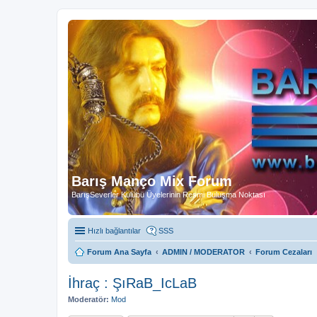
Barış Manço Mix Forum
BarışSeverler Kulübü Üyelerinin Resmi Buluşma Noktası
Hızlı bağlantılar
SSS
Forum Ana Sayfa
ADMIN / MODERATOR
Forum Cezaları
İhraç : ŞıRaB_IcLaB
Moderatör:
Mod