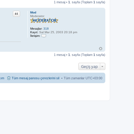
1 mesaj •
1
. sayfa (Toplam
1
sayfa)
Alıntı
Mod
Moderator
Mesajlar:
318
Kayıt:
Sal Mar 25, 2003 20:18 pm
İletişim:
İ
l
e
t
i
1 mesaj •
1
. sayfa (Toplam
1
sayfa)
ş
i
m
Geçiş yap
M
o
d
kım
Tüm mesaj panosu çerezlerini sil
Tüm zamanlar
UTC+03:00