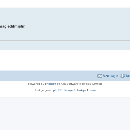
raç edilmiştir.
Bize ulaşın
Ta
Powered by
phpBB
® Forum Software © phpBB Limited
Türkçe çeviri:
phpBB Türkiye
&
Türkiye Forum