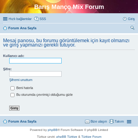
Barış Manço Mix Forum
Hızlı bağlantılar
SSS
Giriş
Forum Ana Sayfa
ra
Mesaj panosu, bu forumu görüntülemek için kayıt olmanızı
ve giriş yapmanızı gerekli tutuyor.
Kullanıcı adı:
Şifre:
Şifremi unuttum
Beni hatırla
Bu oturumda çevrimiçi olduğumu gizle
Forum Ana Sayfa
Bize ulaşın
Takım
Powered by
phpBB
® Forum Software © phpBB Limited
Türkçe çeviri:
phpBB Türkiye
&
Türkiye Forum