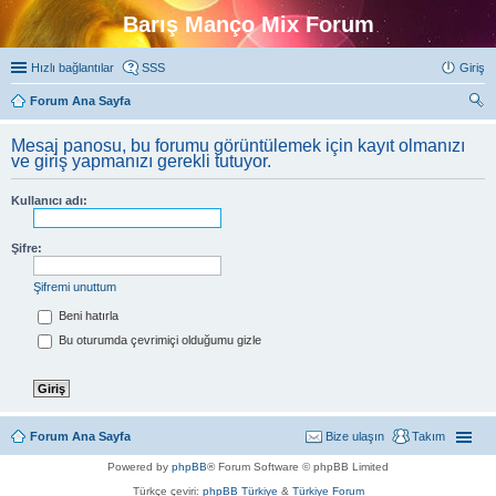
Barış Manço Mix Forum
Hızlı bağlantılar
SSS
Giriş
Forum Ana Sayfa
ra
Mesaj panosu, bu forumu görüntülemek için kayıt olmanızı
ve giriş yapmanızı gerekli tutuyor.
Kullanıcı adı:
Şifre:
Şifremi unuttum
Beni hatırla
Bu oturumda çevrimiçi olduğumu gizle
Forum Ana Sayfa
Bize ulaşın
Takım
Powered by
phpBB
® Forum Software © phpBB Limited
Türkçe çeviri:
phpBB Türkiye
&
Türkiye Forum